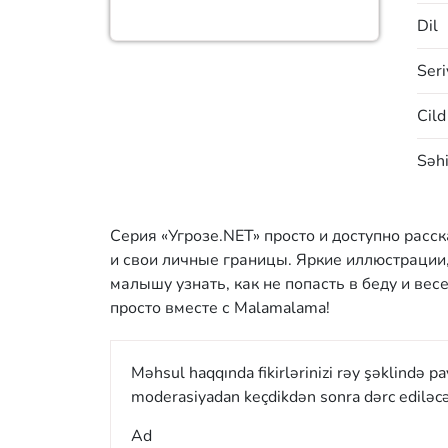
Dil
Seri
Cild
Səhi
Серия «Угрозе.NET» просто и доступно расс
и свои личные границы. Яркие иллюстрации
малышу узнать, как не попасть в беду и ве
просто вместе с Malamalama!
Məhsul haqqında fikirlərinizi rəy şəklində p
moderasiyadan keçdikdən sonra dərc ediləcə
Ad