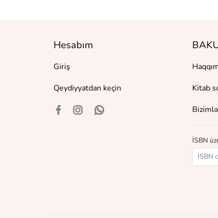
Hesabım
BAKU
Giriş
Haqqım
Qeydiyyatdan keçin
Kitab s
Bizimlə
İSBN üzr