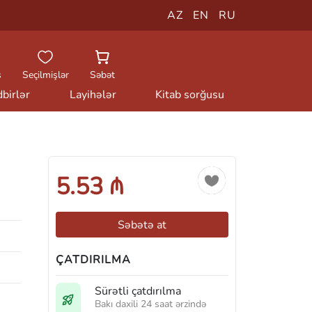
AZ
EN
RU
ş
Seçilmişlər
Səbət
birlər
Layihələr
Kitab sorğusu
5.53 ₼
Səbətə at
ÇATDIRILMA
Sürətli çatdırılma
Bakı daxili 24 saat ərzində