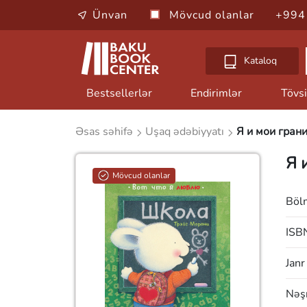
Ünvan
Mövcud olanlar
+994
Kataloq
Bestsellerlər
Endirimlər
Tövsi
Əsas səhifə
Uşaq ədəbiyyatı
Я и мои гран
Я 
Mövcud olanlar
Böl
ISB
Janr
Nəşr