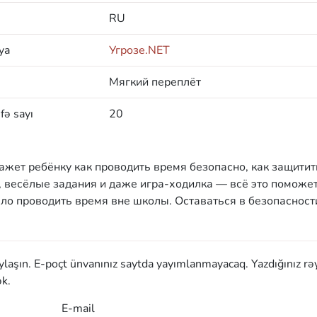
RU
ya
Угрозе.NET
Мягкий переплёт
fə sayı
20
кажет ребёнку как проводить время безопасно, как защитит
, весёлые задания и даже игра-ходилка — всё это поможе
село проводить время вне школы. Оставаться в безопасност
aylaşın. E-poçt ünvanınız saytda yayımlanmayacaq. Yazdığınız rə
k.
E-mail