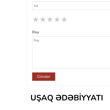
★
★
★
★
★
Rəy
Göndər
UŞAQ ƏDƏBIYYATI