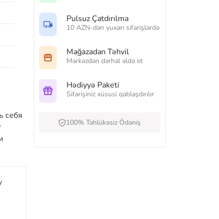
Pulsuz Çatdırılma
10 AZN-dən yuxarı sifarişlərdə
Mağazadan Təhvil
Mərkəzdən dərhal əldə et
Hədiyyə Paketi
Sifarişiniz xüsusi qablaşdırılır
ь себя
100% Təhlükəsiz Ödəniş
т
и
y