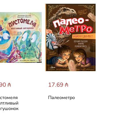
90 ₼
17.69 ₼
31.60 ₼
стомеля
Палеометро
Лучшие ска
лтливый
мира
гушонок