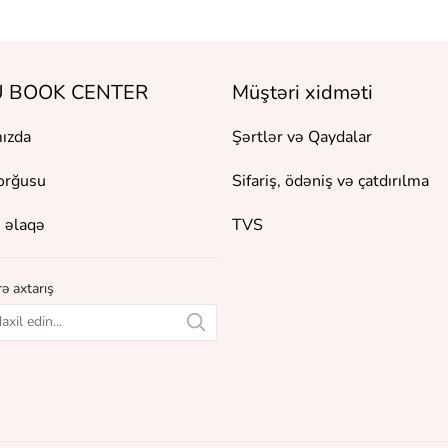
 BOOK CENTER
Müştəri xidməti
ızda
Şərtlər və Qaydalar
orğusu
Sifariş, ödəniş və çatdırılma
 əlaqə
TVS
ə axtarış