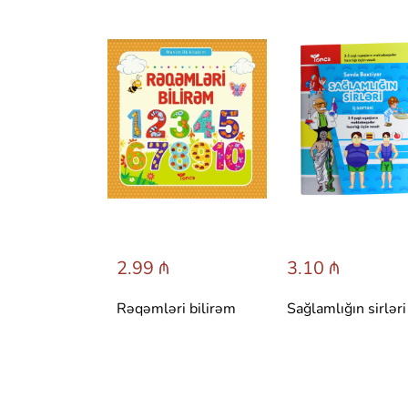
 ₼
2.99 ₼
3.10 ₼
 сказки со
Rəqəmləri bilirəm
Sağlamlığın sirləri
вета.
 Т. Вульфа