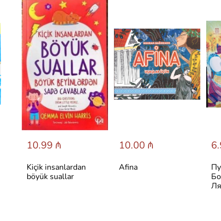
10.99 ₼
10.00 ₼
6.
Kiçik insanlardan
Afina
Пу
böyük suallar
Бо
Ля