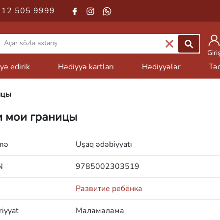
 12 505 9999
Giri
yə edirik
Hədiyyə kartları
Hədiyyələr
Təd
ицы
и мои границы
mə
Uşaq ədəbiyyatı
N
9785002303519
Развитие ребёнка
iyyat
Маламалама