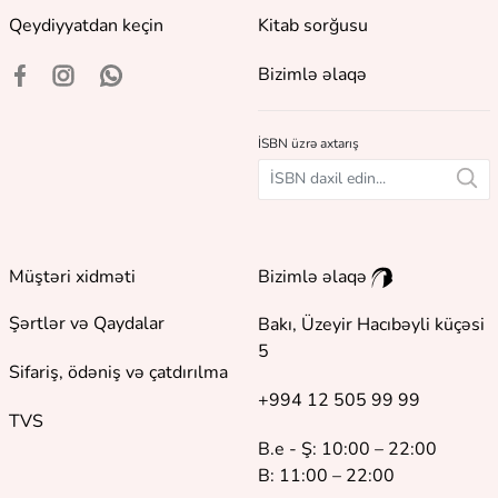
Qeydiyyatdan keçin
Kitab sorğusu
Bizimlə əlaqə
İSBN üzrə axtarış
Müştəri xidməti
Bizimlə əlaqə
Şərtlər və Qaydalar
Bakı, Üzeyir Hacıbəyli küçəsi
5
Sifariş, ödəniş və çatdırılma
+994 12 505 99 99
TVS
B.e - Ş: 10:00 – 22:00
B: 11:00 – 22:00