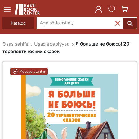
Kataloq
Əsas səhifə
Uşaq ədəbiyyatı
Я больше не боюсь! 20
терапевтических сказок
Mövcud olanlar