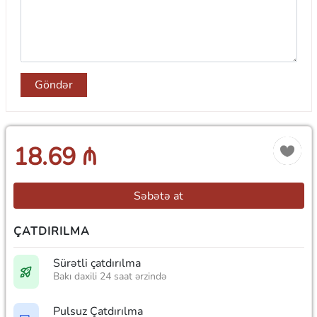
Göndər
18.69 ₼
Səbətə at
ÇATDIRILMA
Sürətli çatdırılma
Bakı daxili 24 saat ərzində
Pulsuz Çatdırılma