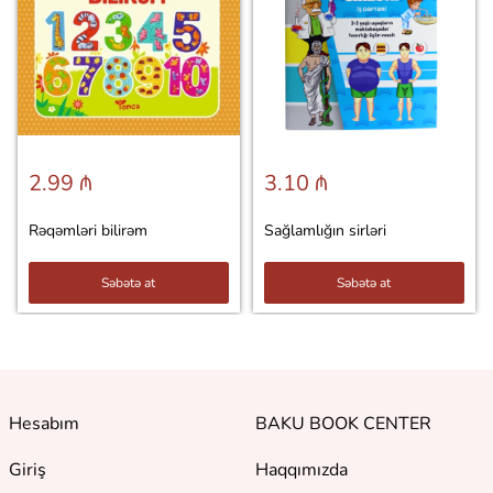
2.99 ₼
3.10 ₼
Rəqəmləri bilirəm
Sağlamlığın sirləri
Səbətə at
Səbətə at
Hesabım
BAKU BOOK CENTER
Giriş
Haqqımızda