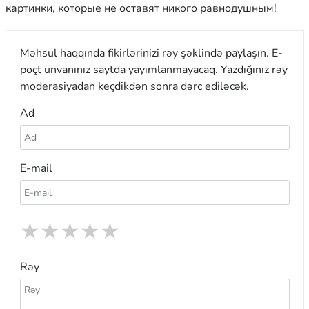
картинки, которые не оставят никого равнодушным!
Məhsul haqqında fikirlərinizi rəy şəklində paylaşın. E-
poçt ünvanınız saytda yayımlanmayacaq. Yazdığınız rəy
moderasiyadan keçdikdən sonra dərc ediləcək.
Ad
E-mail
★
★
★
★
★
Rəy