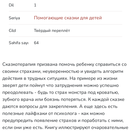
Dil
1
Помогающие сказки для детей
Seriya
Cild
Твёрдый переплёт
Səhifə sayı
64
Сказкотерапия призвана помочь ребенку справиться со
своими страхами, неуверенностью и увидеть алгоритм
действия в трудных ситуциях. На примере из жизни
зверят дети поймут что затруднения можно успешно
преодолевать - будь то страх монстра под кроватью,
зубного врача или боязнь потеряться. К каждой сказке
даются вопросы для закрепления. А еще здесь есть
полезные лайфхаки от психолога - как можно
предупредить появление страхов и поработать с ними,
если они уже есть. Книгу иллюстрируют очаровательные