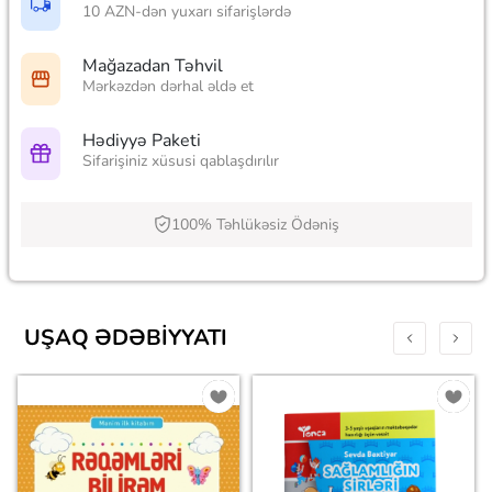
10 AZN-dən yuxarı sifarişlərdə
Mağazadan Təhvil
Mərkəzdən dərhal əldə et
Hədiyyə Paketi
Sifarişiniz xüsusi qablaşdırılır
100% Təhlükəsiz Ödəniş
UŞAQ ƏDƏBIYYATI