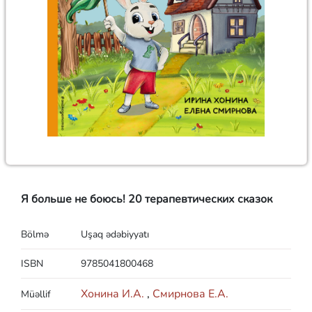
Я больше не боюсь! 20 терапевтических сказок
Bölmə
Uşaq ədəbiyyatı
ISBN
9785041800468
Хонина И.А.
,
Смирнова Е.А.
Müəllif