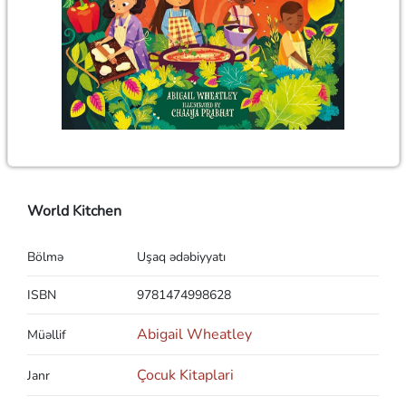
World Kitchen
Bölmə
Uşaq ədəbiyyatı
ISBN
9781474998628
Abigail Wheatley
Müəllif
Çocuk Kitaplari
Janr