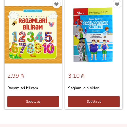
2.99 ₼
3.10 ₼
Rəqəmləri bilirəm
Sağlamlığın sirləri
Səbətə at
Səbətə at