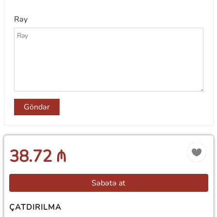
Rəy
Göndər
38.72 ₼
Səbətə at
ÇATDIRILMA