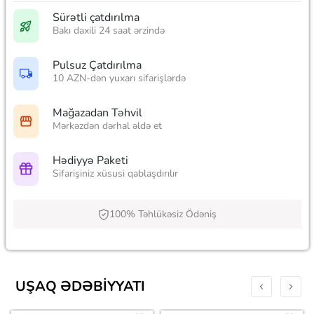
Sürətli çatdırılma
Bakı daxili 24 saat ərzində
Pulsuz Çatdırılma
10 AZN-dən yuxarı sifarişlərdə
Mağazadan Təhvil
Mərkəzdən dərhal əldə et
Hədiyyə Paketi
Sifarişiniz xüsusi qablaşdırılır
100% Təhlükəsiz Ödəniş
UŞAQ ƏDƏBIYYATI