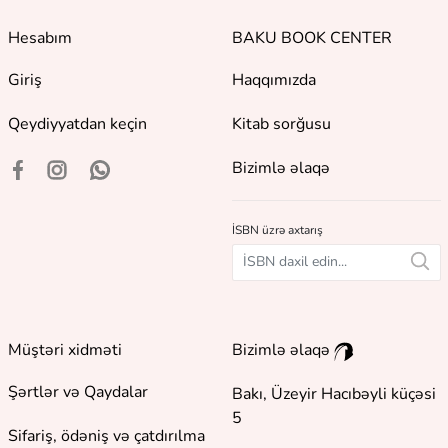
Hesabım
BAKU BOOK CENTER
Giriş
Haqqımızda
Qeydiyyatdan keçin
Kitab sorğusu
Bizimlə əlaqə
İSBN üzrə axtarış
Müştəri xidməti
Bizimlə əlaqə
Şərtlər və Qaydalar
Bakı, Üzeyir Hacıbəyli küçəsi
5
Sifariş, ödəniş və çatdırılma