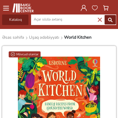
Kataloq
Əsas səhifə
Uşaq ədəbiyyatı
World Kitchen
Mövcud olanlar