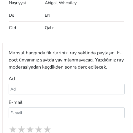
Nəşriyyat
Abigail Wheatley
Dil
EN
Cild
Qalın
Məhsul haqqında fikirlərinizi rəy şəklində paylaşın. E-
poçt ünvanınız saytda yayımlanmayacaq. Yazdığınız rəy
moderasiyadan keçdikdən sonra dərc ediləcək.
Ad
E-mail
★
★
★
★
★