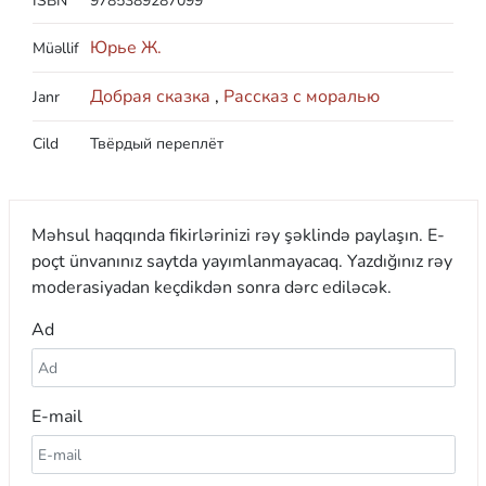
ISBN
9785389287099
Юрье Ж.
Müəllif
Добрая сказка
,
Рассказ с моралью
Janr
Cild
Твёрдый переплёт
Məhsul haqqında fikirlərinizi rəy şəklində paylaşın. E-
poçt ünvanınız saytda yayımlanmayacaq. Yazdığınız rəy
moderasiyadan keçdikdən sonra dərc ediləcək.
Ad
E-mail