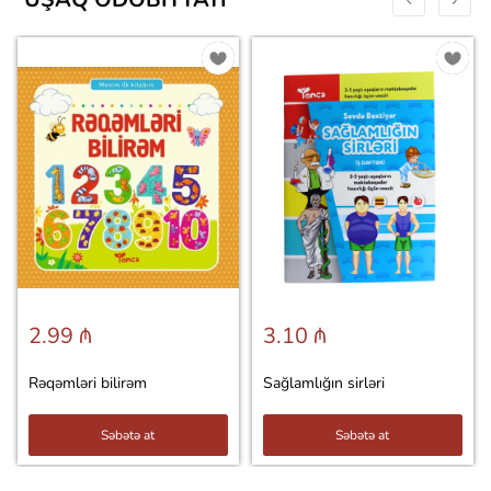
2.99 ₼
3.10 ₼
Rəqəmləri bilirəm
Sağlamlığın sirləri
Səbətə at
Səbətə at