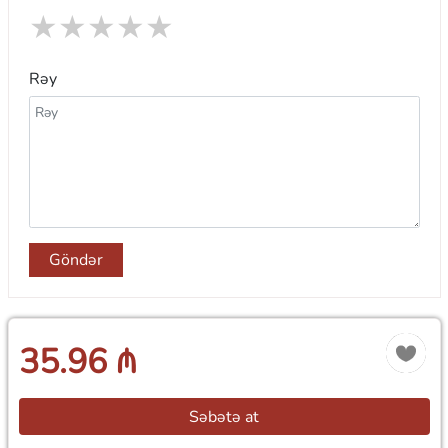
★
★
★
★
★
Rəy
Göndər
35.96 ₼
Səbətə at