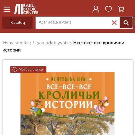
Kataloq
Əsas səhifə
Uşaq ədəbiyyatı
Все-все-все кроличьи
истории
Mövcud olanlar