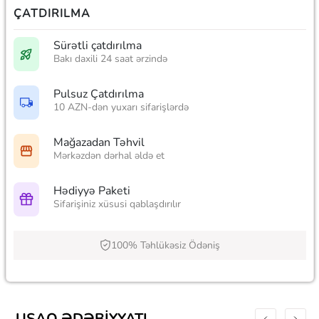
ÇATDIRILMA
Sürətli çatdırılma
Bakı daxili 24 saat ərzində
Pulsuz Çatdırılma
10 AZN-dən yuxarı sifarişlərdə
Mağazadan Təhvil
Mərkəzdən dərhal əldə et
Hədiyyə Paketi
Sifarişiniz xüsusi qablaşdırılır
100% Təhlükəsiz Ödəniş
UŞAQ ƏDƏBIYYATI