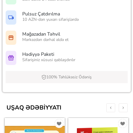
Pulsuz Çatdırılma
10 AZN-dən yuxarı sifarişlərdə
Mağazadan Təhvil
Mərkəzdən dərhal əldə et
Hədiyyə Paketi
Sifarişiniz xüsusi qablaşdırılır
100% Təhlükəsiz Ödəniş
UŞAQ ƏDƏBIYYATI