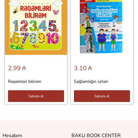
2.99 ₼
3.10 ₼
Rəqəmləri bilirəm
Sağlamlığın sirləri
Səbətə at
Səbətə at
Hesabım
BAKU BOOK CENTER