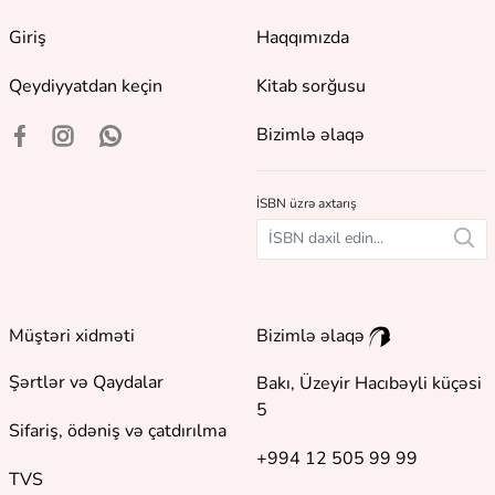
Giriş
Haqqımızda
Qeydiyyatdan keçin
Kitab sorğusu
Bizimlə əlaqə
İSBN üzrə axtarış
Müştəri xidməti
Bizimlə əlaqə
Şərtlər və Qaydalar
Bakı, Üzeyir Hacıbəyli küçəsi
5
Sifariş, ödəniş və çatdırılma
+994 12 505 99 99
TVS