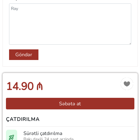
Göndər
14.90 ₼
Səbətə at
ÇATDIRILMA
Sürətli çatdırılma
Bakı daxili 24 saat ərzində