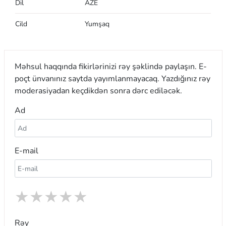
Dil
AZE
Cild
Yumşaq
Məhsul haqqında fikirlərinizi rəy şəklində paylaşın. E-
poçt ünvanınız saytda yayımlanmayacaq. Yazdığınız rəy
moderasiyadan keçdikdən sonra dərc ediləcək.
Ad
E-mail
★
★
★
★
★
Rəy