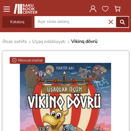
Kataloq
Əsas səhifə
Uşaq ədəbiyyatı
Vikinq dövrü
Mövcud olanlar