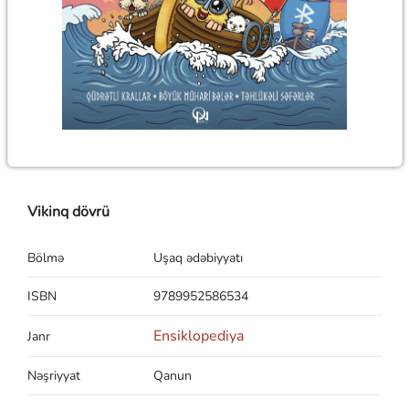
Vikinq dövrü
Bölmə
Uşaq ədəbiyyatı
ISBN
9789952586534
Ensiklopediya
Janr
Nəşriyyat
Qanun