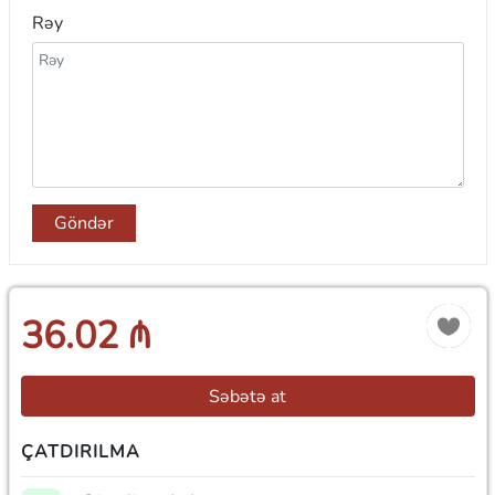
Rəy
Göndər
36.02 ₼
Səbətə at
ÇATDIRILMA