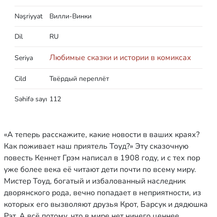
Nəşriyyat
Вилли-Винки
Dil
RU
Любимые сказки и истории в комиксах
Seriya
Cild
Твёрдый переплёт
Səhifə sayı
112
«А теперь расскажите, какие новости в ваших краях?
Как поживает наш приятель Тоуд?» Эту сказочную
повесть Кеннет Грэм написал в 1908 году, и с тех пор
уже более века её читают дети почти по всему миру.
Мистер Тоуд, богатый и избалованный наследник
дворянского рода, вечно попадает в неприятности, из
которых его вызволяют друзья Крот, Барсук и дядюшка
Рэт. А всё потому, что в мире нет ничего ценнее