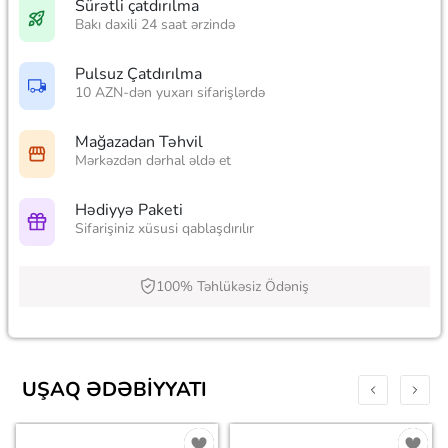
Sürətli çatdırılma
Bakı daxili 24 saat ərzində
Pulsuz Çatdırılma
10 AZN-dən yuxarı sifarişlərdə
Mağazadan Təhvil
Mərkəzdən dərhal əldə et
Hədiyyə Paketi
Sifarişiniz xüsusi qablaşdırılır
100% Təhlükəsiz Ödəniş
UŞAQ ƏDƏBIYYATI