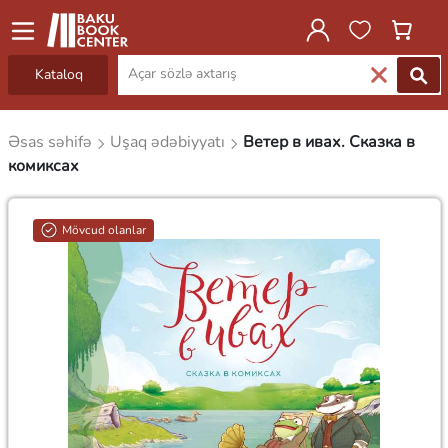
Kataloq
Əsas səhifə
Uşaq ədəbiyyatı
Ветер в ивах. Сказка в
комиксах
Mövcud olanlar