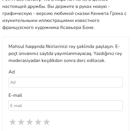
настоящей дружбы. Вы держите в руках новую -
графическую - версию любимой сказки Кеннета Грэма с
изумительными иллюстрациями известного
французского художника Ксавьера Боне.
Məhsul haqqında fikirlərinizi rəy şəklində paylaşın. E-
poçt ünvanınız saytda yayımlanmayacaq. Yazdığınız rəy
moderasiyadan keçdikdən sonra dərc ediləcək.
Ad
E-mail
★
★
★
★
★