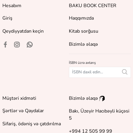
Hesabım
BAKU BOOK CENTER
Giriş
Haqqımızda
Qeydiyyatdan keçin
Kitab sorğusu
Bizimlə əlaqə
İSBN üzrə axtarış
Müştəri xidməti
Bizimlə əlaqə
Şərtlər və Qaydalar
Bakı, Üzeyir Hacıbəyli küçəsi
5
Sifariş, ödəniş və çatdırılma
+994 12 505 99 99