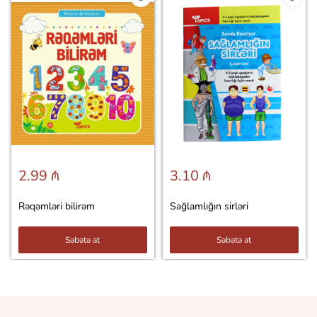
2.99 ₼
3.10 ₼
Rəqəmləri bilirəm
Sağlamlığın sirləri
Səbətə at
Səbətə at