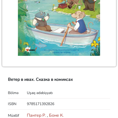
Ветер в ивах. Сказка в комиксах
Bölmə
Uşaq ədəbiyyatı
ISBN
9785171392826
Пантер Р.
,
Боне К.
Müəllif