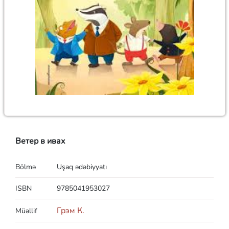
Ветер в ивах
Bölmə
Uşaq ədəbiyyatı
ISBN
9785041953027
Грэм К.
Müəllif