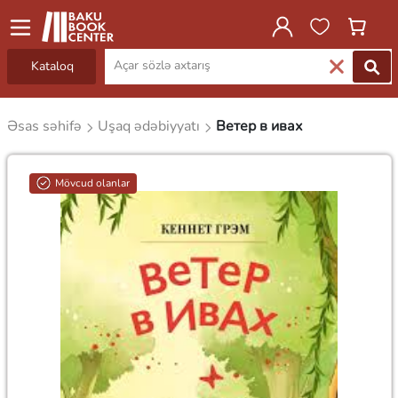
Kataloq
Əsas səhifə
Uşaq ədəbiyyatı
Ветер в ивах
Mövcud olanlar