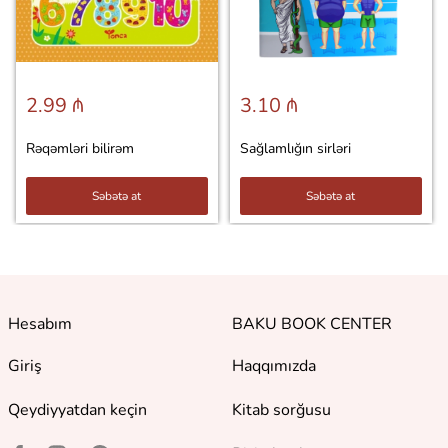
2.99 ₼
3.10 ₼
Rəqəmləri bilirəm
Sağlamlığın sirləri
Səbətə at
Səbətə at
Hesabım
BAKU BOOK CENTER
Giriş
Haqqımızda
Qeydiyyatdan keçin
Kitab sorğusu