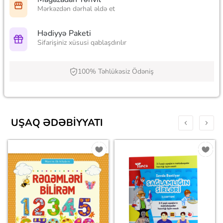
Mərkəzdən dərhal əldə et
Hədiyyə Paketi
Sifarişiniz xüsusi qablaşdırılır
100% Təhlükəsiz Ödəniş
UŞAQ ƏDƏBIYYATI