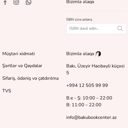
Bizimlə əlaqə
İSBN üzrə axtarış
Müştəri xidməti
Bizimlə əlaqə
Şərtlər və Qaydalar
Bakı, Üzeyir Hacıbəyli küçəsi
5
Sifariş, ödəniş və çatdırılma
+994 12 505 99 99
TVS
B.e - Ş: 10:00 – 22:00
B: 11:00 – 22:00
info@bakubookcenter.az