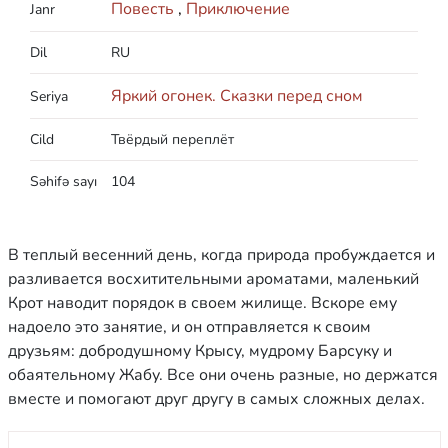
Повесть
,
Приключение
Janr
Dil
RU
Яркий огонек. Сказки перед сном
Seriya
Cild
Твёрдый переплёт
Səhifə sayı
104
В теплый весенний день, когда природа пробуждается и
разливается восхитительными ароматами, маленький
Крот наводит порядок в своем жилище. Вскоре ему
надоело это занятие, и он отправляется к своим
друзьям: добродушному Крысу, мудрому Барсуку и
обаятельному Жабу. Все они очень разные, но держатся
вместе и помогают друг другу в самых сложных делах.