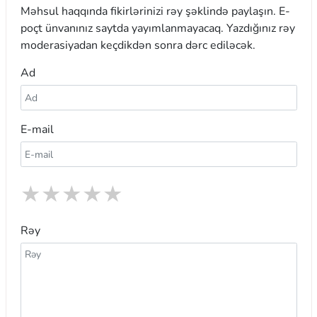
Məhsul haqqında fikirlərinizi rəy şəklində paylaşın. E-
poçt ünvanınız saytda yayımlanmayacaq. Yazdığınız rəy
moderasiyadan keçdikdən sonra dərc ediləcək.
Ad
E-mail
★
★
★
★
★
Rəy