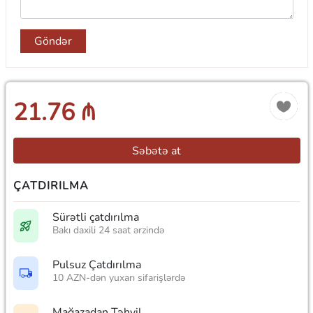
Göndər
21.76 ₼
Səbətə at
ÇATDIRILMA
Sürətli çatdırılma
Bakı daxili 24 saat ərzində
Pulsuz Çatdırılma
10 AZN-dən yuxarı sifarişlərdə
Mağazadan Təhvil