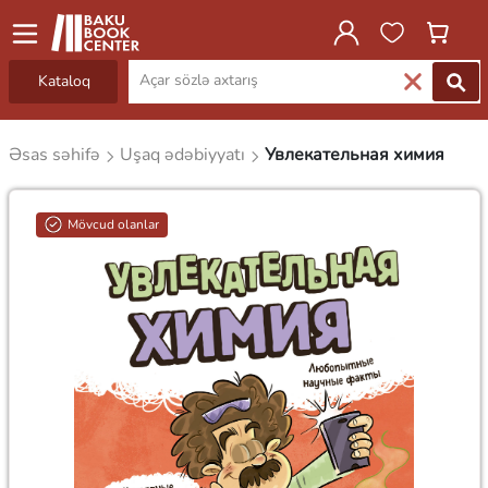
Kataloq
Əsas səhifə
Uşaq ədəbiyyatı
Увлекательная химия
Mövcud olanlar