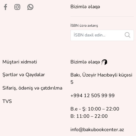
Bizimlə əlaqə
İSBN üzrə axtarış
Müştəri xidməti
Bizimlə əlaqə
Şərtlər və Qaydalar
Bakı, Üzeyir Hacıbəyli küçəsi
5
Sifariş, ödəniş və çatdırılma
+994 12 505 99 99
TVS
B.e - Ş: 10:00 – 22:00
B: 11:00 – 22:00
info@bakubookcenter.az