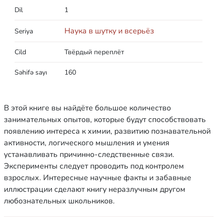
Dil
1
Наука в шутку и всерьёз
Seriya
Cild
Твёрдый переплёт
Səhifə sayı
160
В этой книге вы найдёте большое количество
занимательных опытов, которые будут способствовать
появлению интереса к химии, развитию познавательной
активности, логического мышления и умения
устанавливать причинно-следственные связи.
Эксперименты следует проводить под контролем
взрослых. Интересные научные факты и забавные
иллюстрации сделают книгу неразлучным другом
любознательных школьников.