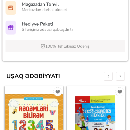
Mağazadan Təhvil
Mərkəzdən dərhal əldə et
Hədiyyə Paketi
Sifarişiniz xüsusi qablaşdırılır
100% Təhlükəsiz Ödəniş
UŞAQ ƏDƏBIYYATI