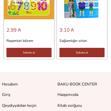
2.99 ₼
3.10 ₼
Rəqəmləri bilirəm
Sağlamlığın sirləri
Səbətə at
Səbətə at
Hesabım
BAKU BOOK CENTER
Giriş
Haqqımızda
Qeydiyyatdan keçin
Kitab sorğusu