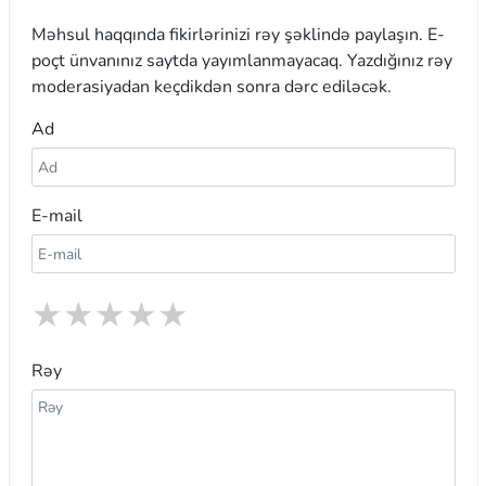
Məhsul haqqında fikirlərinizi rəy şəklində paylaşın. E-
poçt ünvanınız saytda yayımlanmayacaq. Yazdığınız rəy
moderasiyadan keçdikdən sonra dərc ediləcək.
Ad
E-mail
★
★
★
★
★
Rəy