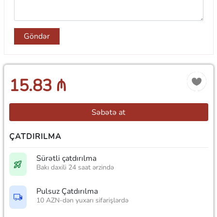
Göndər
15.83 ₼
Səbətə at
ÇATDIRILMA
Sürətli çatdırılma
Bakı daxili 24 saat ərzində
Pulsuz Çatdırılma
10 AZN-dən yuxarı sifarişlərdə