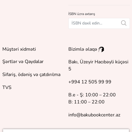
İSBN üzrə axtarış
Müştəri xidməti
Bizimlə əlaqə
Şərtlər və Qaydalar
Bakı, Üzeyir Hacıbəyli küçəsi
5
Sifariş, ödəniş və çatdırılma
+994 12 505 99 99
TVS
B.e - Ş: 10:00 – 22:00
B: 11:00 – 22:00
info@bakubookcenter.az