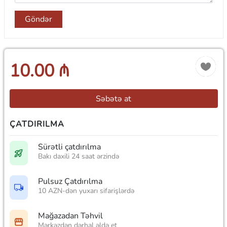
Göndər
10.00 ₼
Səbətə at
ÇATDIRILMA
Sürətli çatdırılma
Bakı daxili 24 saat ərzində
Pulsuz Çatdırılma
10 AZN-dən yuxarı sifarişlərdə
Mağazadan Təhvil
Mərkəzdən dərhal əldə et