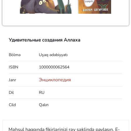
Удивительные создания Аллаха
Bölmə
Uşaq ədəbiyyatı
ISBN
1000000062564
Энциклопедия
Janr
Dil
RU
Cild
Qalın
Məhsul haqqında fikirlərinizi rəy şəklində paylaşın. E-