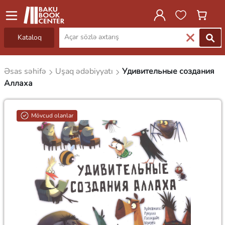
Kataloq
Əsas səhifə
Uşaq ədəbiyyatı
Удивительные создания
Аллаха
Mövcud olanlar