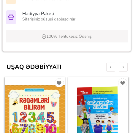
Hədiyyə Paketi
Sifarişiniz xüsusi qablaşdırılır
100% Təhlükəsiz Ödəniş
UŞAQ ƏDƏBIYYATI