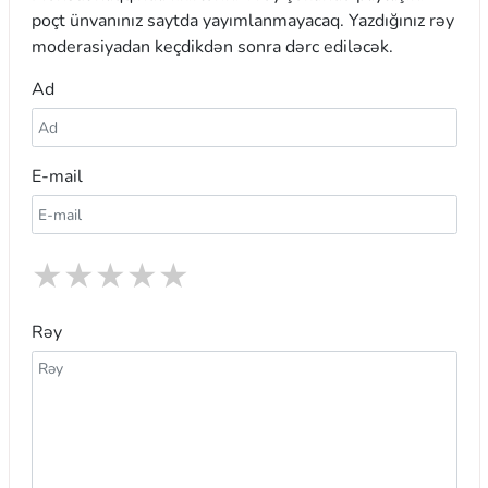
poçt ünvanınız saytda yayımlanmayacaq. Yazdığınız rəy
moderasiyadan keçdikdən sonra dərc ediləcək.
Ad
E-mail
★
★
★
★
★
Rəy