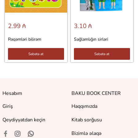
2.99 ₼
3.10 ₼
Rəqəmləri bilirəm
Sağlamlığın sirləri
Səbətə at
Səbətə at
Hesabım
BAKU BOOK CENTER
Giriş
Haqqımızda
Qeydiyyatdan keçin
Kitab sorğusu
Bizimlə əlaqə