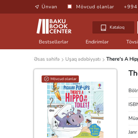
Ünvan
Mövcud olanlar
+994
Kataloq
Bestsellerlər
Endirimlər
Tövsi
Əsas səhifə
Uşaq ədəbiyyatı
There's A Hipp
Th
Mövcud olanlar
Böl
ISB
Müəl
Janr