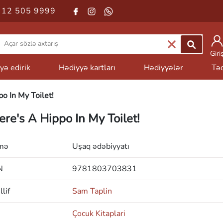
 12 505 9999
Giri
yə edirik
Hədiyyə kartları
Hədiyyələr
Təd
o In My Toilet!
ere's A Hippo In My Toilet!
mə
Uşaq ədəbiyyatı
N
9781803703831
lif
Sam Taplin
Çocuk Kitaplari