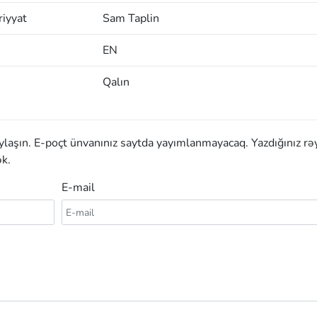
iyyat
Sam Taplin
EN
Qalın
aylaşın. E-poçt ünvanınız saytda yayımlanmayacaq. Yazdığınız rə
k.
E-mail