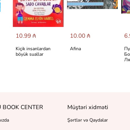
10.99 ₼
10.00 ₼
6.
Kiçik insanlardan
Afina
Пу
böyük suallar
Бо
Ля
 BOOK CENTER
Müştəri xidməti
ızda
Şərtlər və Qaydalar