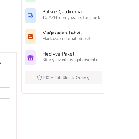
Pulsuz Çatdırılma
10 AZN-dən yuxarı sifarişlərdə
Mağazadan Təhvil
Mərkəzdən dərhal əldə et
Hədiyyə Paketi
Sifarişiniz xüsusi qablaşdırılır
y
100% Təhlükəsiz Ödəniş