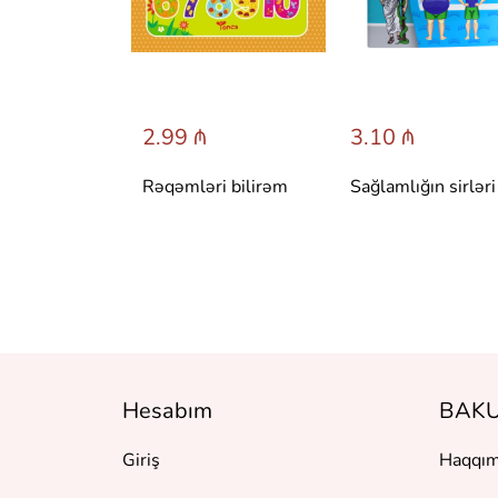
 ₼
2.99 ₼
3.10 ₼
 сказки со
Rəqəmləri bilirəm
Sağlamlığın sirləri
вета.
 Т. Вульфа
Hesabım
BAKU
Giriş
Haqqım