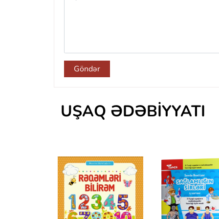
Göndər
UŞAQ ƏDƏBIYYATI