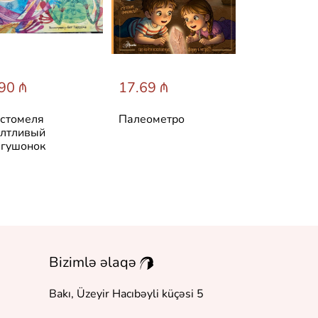
90 ₼
17.69 ₼
31.60 ₼
стомеля
Палеометро
Лучшие ска
лтливый
мира
гушонок
Bizimlə əlaqə
Bakı, Üzeyir Hacıbəyli küçəsi 5