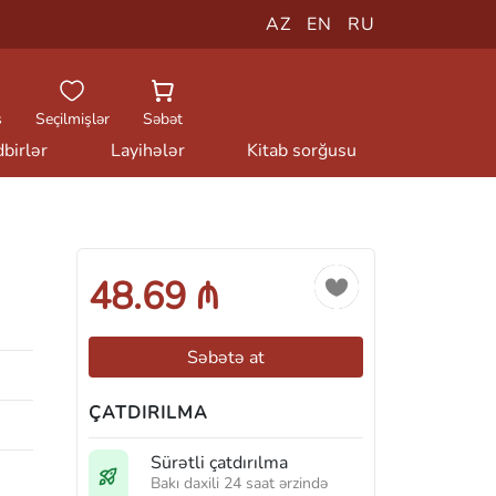
AZ
EN
RU
ş
Seçilmişlər
Səbət
birlər
Layihələr
Kitab sorğusu
48.69 ₼
Səbətə at
ÇATDIRILMA
Sürətli çatdırılma
Bakı daxili 24 saat ərzində