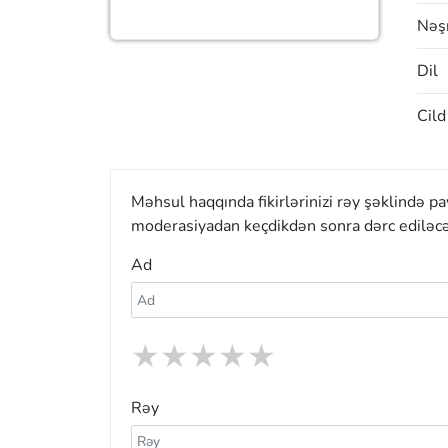
Nəşr
Dil
Cild
Məhsul haqqında fikirlərinizi rəy şəklində p
moderasiyadan keçdikdən sonra dərc ediləcə
Ad
★
★
★
★
★
Rəy