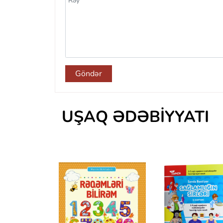
Göndər
UŞAQ ƏDƏBIYYATI