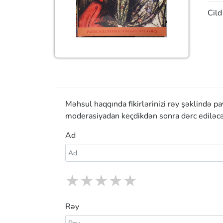
Cild
Məhsul haqqında fikirlərinizi rəy şəklində p
moderasiyadan keçdikdən sonra dərc ediləcə
Ad
★
★
★
★
★
Rəy