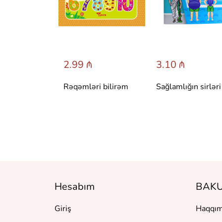
 ₼
2.99 ₼
3.10 ₼
 сказки со
Rəqəmləri bilirəm
Sağlamlığın sirləri
вета.
 Т. Вульфа
Hesabım
BAKU
Giriş
Haqqım