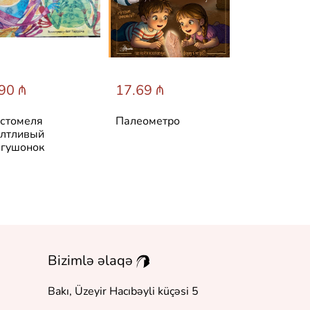
90 ₼
17.69 ₼
31.60 ₼
стомеля
Палеометро
Лучшие ска
лтливый
мира
гушонок
Bizimlə əlaqə
Bakı, Üzeyir Hacıbəyli küçəsi 5