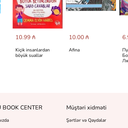
10.99 ₼
10.00 ₼
6.
Kiçik insanlardan
Afina
Пу
böyük suallar
Бо
Ля
 BOOK CENTER
Müştəri xidməti
ızda
Şərtlər və Qaydalar