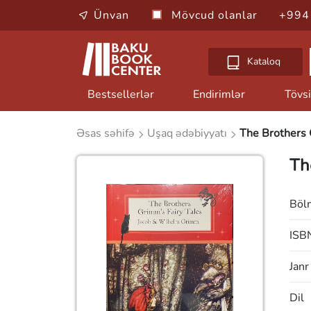
Ünvan
Mövcud olanlar
+994
Kataloq
Bestsellerlər
Endirimlər
Tövsi
Əsas səhifə
Uşaq ədəbiyyatı
The Brothers 
Th
Böl
ISB
Janr
Dil