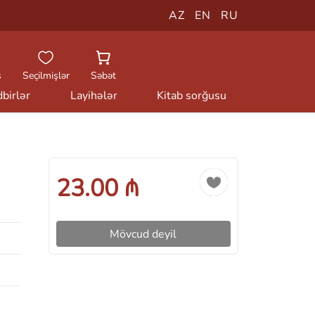
AZ
EN
RU
ş
Seçilmişlər
Səbət
birlər
Layihələr
Kitab sorğusu
23.00 ₼
Mövcud deyil