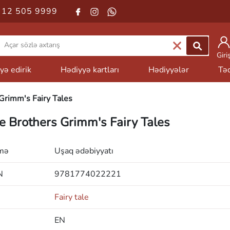
 12 505 9999
Giri
yə edirik
Hədiyyə kartları
Hədiyyələr
Təd
Grimm's Fairy Tales
e Brothers Grimm's Fairy Tales
mə
Uşaq ədəbiyyatı
N
9781774022221
Fairy tale
EN