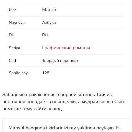
Манга
Janr
Nəşriyyat
Азбука
Dil
RU
Графические романы
Seriya
Cild
Твёрдый переплёт
Səhifə sayı
128
Забавные приключения: озорной котёнок Тайчик
постоянно попадает в переделки, а мудрая кошка Сью
помогает ему найти выход.
Məhsul haqqında fikirlərinizi rəy şəklində paylaşın. E-