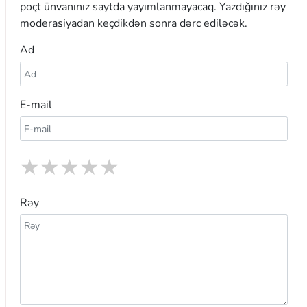
poçt ünvanınız saytda yayımlanmayacaq. Yazdığınız rəy
moderasiyadan keçdikdən sonra dərc ediləcək.
Ad
E-mail
★
★
★
★
★
Rəy