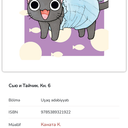
Сью и Тайчик. Кн. 6
Bölmə
Uşaq ədəbiyyatı
ISBN
9785389321922
Каната К.
Müəllif