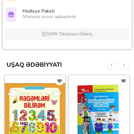
Hədiyyə Paketi
Sifarişiniz xüsusi qablaşdırılır
100% Təhlükəsiz Ödəniş
UŞAQ ƏDƏBIYYATI