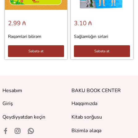
2.99 ₼
3.10 ₼
Rəqəmləri bilirəm
Sağlamlığın sirləri
Səbətə at
Səbətə at
Hesabım
BAKU BOOK CENTER
Giriş
Haqqımızda
Qeydiyyatdan keçin
Kitab sorğusu
Bizimlə əlaqə