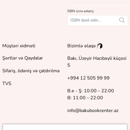
İSBN üzrə axtarış
Müştəri xidməti
Bizimlə əlaqə
Şərtlər və Qaydalar
Bakı, Üzeyir Hacıbəyli küçəsi
5
Sifariş, ödəniş və çatdırılma
+994 12 505 99 99
TVS
B.e - Ş: 10:00 – 22:00
B: 11:00 – 22:00
info@bakubookcenter.az