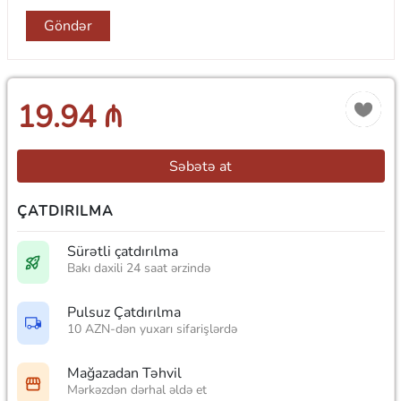
Göndər
19.94 ₼
Səbətə at
ÇATDIRILMA
Sürətli çatdırılma
Bakı daxili 24 saat ərzində
Pulsuz Çatdırılma
10 AZN-dən yuxarı sifarişlərdə
Mağazadan Təhvil
Mərkəzdən dərhal əldə et