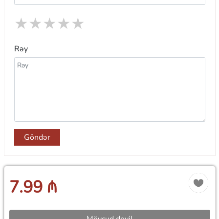
★
★
★
★
★
Rəy
Göndər
7.99 ₼
Mövcud deyil