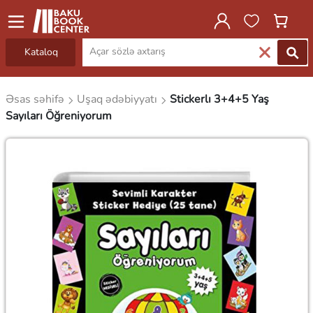
Kataloq
Əsas səhifə
Uşaq ədəbiyyatı
Stickerlı 3+4+5 Yaş
Sayıları Öğreniyorum