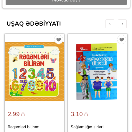
UŞAQ ƏDƏBIYYATI
2.99 ₼
3.10 ₼
Rəqəmləri bilirəm
Sağlamlığın sirləri