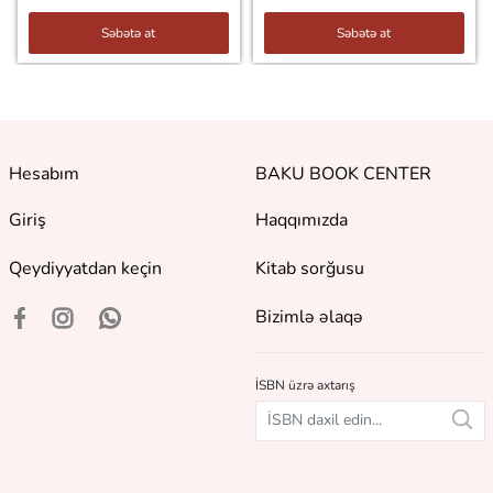
Səbətə at
Səbətə at
Hesabım
BAKU BOOK CENTER
Giriş
Haqqımızda
Qeydiyyatdan keçin
Kitab sorğusu
Bizimlə əlaqə
İSBN üzrə axtarış