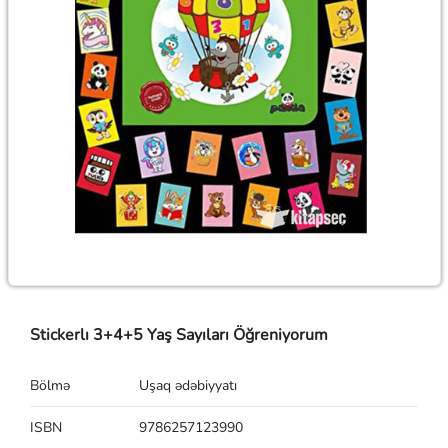
Stickerlı 3+4+5 Yaş Sayıları Öğreniyorum
Bölmə
Uşaq ədəbiyyatı
ISBN
9786257123990