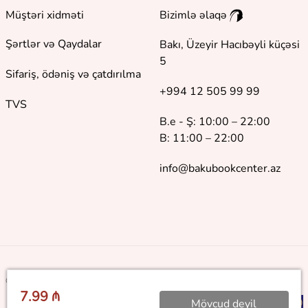
Müştəri xidməti
Bizimlə əlaqə
Şərtlər və Qaydalar
Bakı, Üzeyir Hacıbəyli küçəsi
5
Sifariş, ödəniş və çatdırılma
+994 12 505 99 99
TVS
B.e - Ş: 10:00 – 22:00
B: 11:00 – 22:00
info@bakubookcenter.az
©
2018 - 2026 Baku Book Center. Bütün hüquqlar qorunur
7.99 ₼
Mövcud deyil