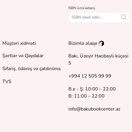
İSBN üzrə axtarış
Müştəri xidməti
Bizimlə əlaqə
Şərtlər və Qaydalar
Bakı, Üzeyir Hacıbəyli küçəsi
5
Sifariş, ödəniş və çatdırılma
+994 12 505 99 99
TVS
B.e - Ş: 10:00 – 22:00
B: 11:00 – 22:00
info@bakubookcenter.az