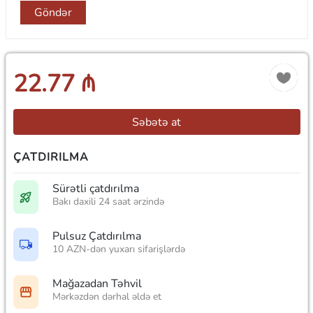
Göndər
22.77 ₼
Səbətə at
ÇATDIRILMA
Sürətli çatdırılma
Bakı daxili 24 saat ərzində
Pulsuz Çatdırılma
10 AZN-dən yuxarı sifarişlərdə
Mağazadan Təhvil
Mərkəzdən dərhal əldə et