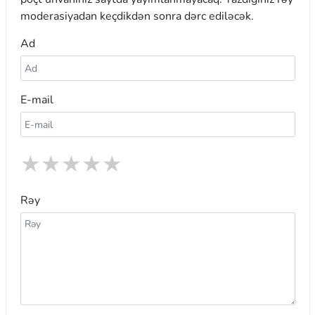
moderasiyadan keçdikdən sonra dərc ediləcək.
Ad
E-mail
★
★
★
★
★
Rəy