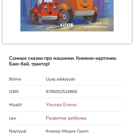
Сонные сказки про машинки. Книжки-картонки.
Баю-бай, трактор!
Bölmə
Uşaq ədəbiyyatı
ISBN
9785002524969
Ульева Елена
Müəllif
Развитие ребёнка
Janr
Nəşriyyat
Клевер-Медиа-Групп