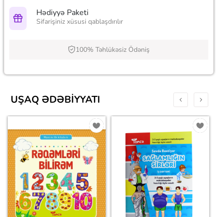
Hədiyyə Paketi
Sifarişiniz xüsusi qablaşdırılır
100% Təhlükəsiz Ödəniş
UŞAQ ƏDƏBIYYATI