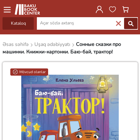
Kataloq
Əsas səhifə
Uşaq ədəbiyyatı
Сонные сказки про
машинки. Книжки-картонки. Баю-бай, трактор!
Mövcud olanlar