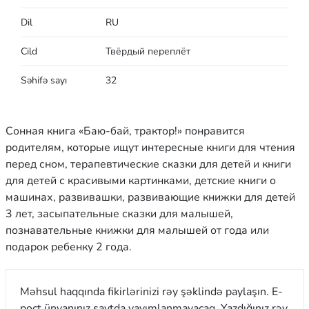
Dil
RU
Cild
Твёрдый переплёт
Səhifə sayı
32
Сонная книга «Баю-бай, трактор!» понравится
родителям, которые ищут интересные книги для чтения
перед сном, терапевтические сказки для детей и книги
для детей с красивыми картинками, детские книги о
машинах, развивашки, развивающие книжки для детей
3 лет, засыпательные сказки для малышей,
познавательные книжки для малышей от года или
подарок ребенку 2 года.
Məhsul haqqında fikirlərinizi rəy şəklində paylaşın. E-
poçt ünvanınız saytda yayımlanmayacaq. Yazdığınız rəy