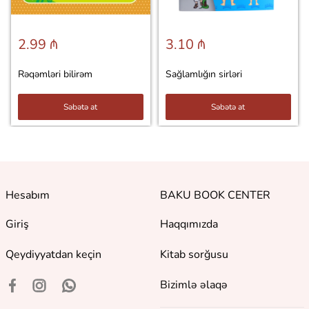
2.99 ₼
3.10 ₼
Rəqəmləri bilirəm
Sağlamlığın sirləri
Səbətə at
Səbətə at
Hesabım
BAKU BOOK CENTER
Giriş
Haqqımızda
Qeydiyyatdan keçin
Kitab sorğusu
Bizimlə əlaqə