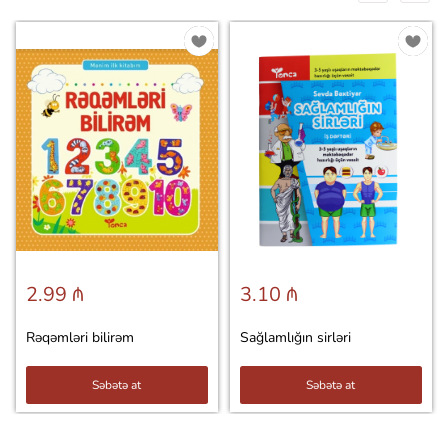
2.99 ₼
3.10 ₼
Rəqəmləri bilirəm
Sağlamlığın sirləri
Səbətə at
Səbətə at