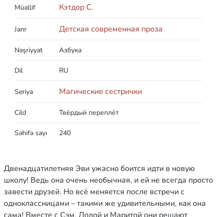
Кэтдор С.
Müəllif
Детская современная проза
Janr
Nəşriyyat
Азбука
Dil
RU
Магические сестрички
Seriya
Cild
Твёрдый переплёт
Səhifə sayı
240
Двенадцатилетняя Эви ужасно боится идти в новую
школу! Ведь она очень необычная, и ей не всегда просто
завести друзей. Но всё меняется после встречи с
одноклассницами – такими же удивительными, как она
сама! Вместе с Сэм, Лолой и Маритой они решают