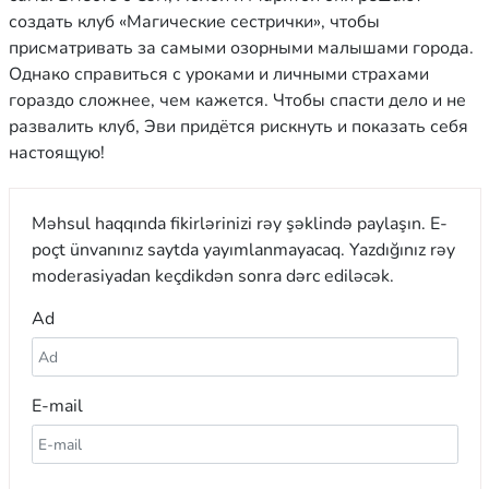
создать клуб «Магические сестрички», чтобы
присматривать за самыми озорными малышами города.
Однако справиться с уроками и личными страхами
гораздо сложнее, чем кажется. Чтобы спасти дело и не
развалить клуб, Эви придётся рискнуть и показать себя
настоящую!
Məhsul haqqında fikirlərinizi rəy şəklində paylaşın. E-
poçt ünvanınız saytda yayımlanmayacaq. Yazdığınız rəy
moderasiyadan keçdikdən sonra dərc ediləcək.
Ad
E-mail