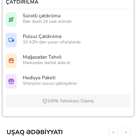
ÇATDIRILMA
Sürətli çatdırılma
Bakı daxili 24 saat ərzində
Pulsuz Çatdırılma
10 AZN-dən yuxarı sifarişlərdə
Mağazadan Təhvil
Mərkəzdən dərhal əldə et
Hədiyyə Paketi
Sifarişiniz xüsusi qablaşdırılır
100% Təhlükəsiz Ödəniş
UŞAQ ƏDƏBIYYATI