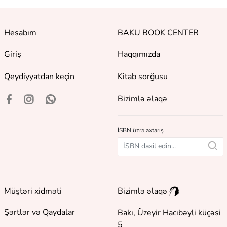
Hesabım
BAKU BOOK CENTER
Giriş
Haqqımızda
Qeydiyyatdan keçin
Kitab sorğusu
Bizimlə əlaqə
İSBN üzrə axtarış
Müştəri xidməti
Bizimlə əlaqə
Şərtlər və Qaydalar
Bakı, Üzeyir Hacıbəyli küçəsi
5