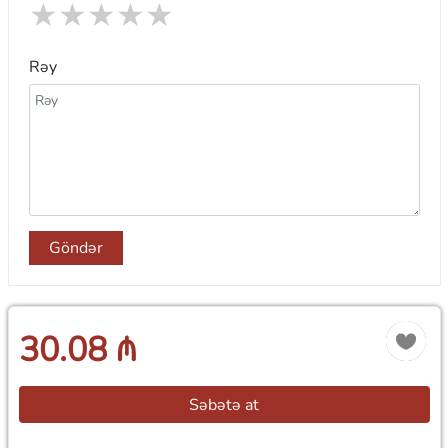
★
★
★
★
★
Rəy
Göndər
30.08 ₼
Səbətə at