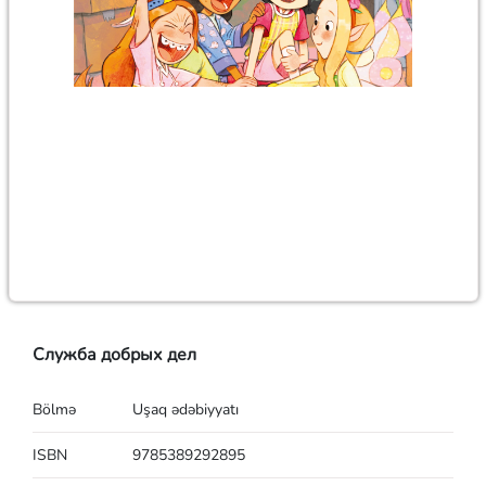
Служба добрых дел
Bölmə
Uşaq ədəbiyyatı
ISBN
9785389292895