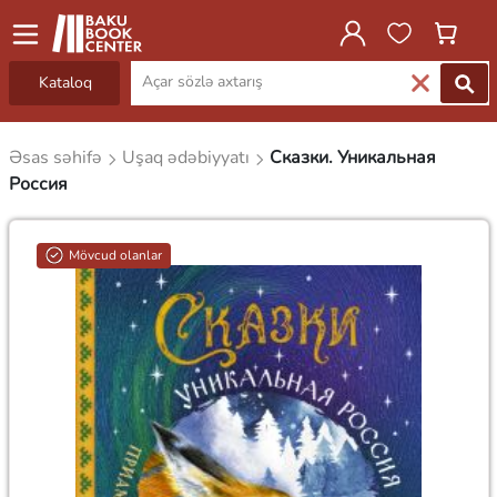
Kataloq
Əsas səhifə
Uşaq ədəbiyyatı
Сказки. Уникальная
Россия
Mövcud olanlar