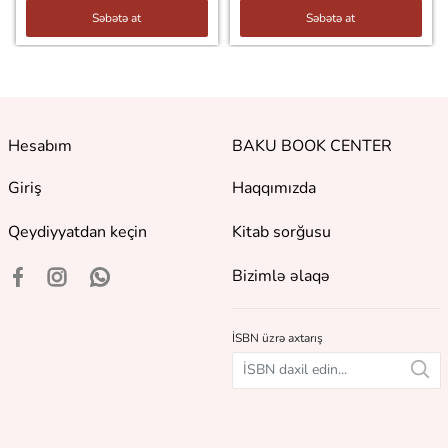
Səbətə at
Səbətə at
Hesabım
BAKU BOOK CENTER
Giriş
Haqqımızda
Qeydiyyatdan keçin
Kitab sorğusu
Bizimlə əlaqə
İSBN üzrə axtarış