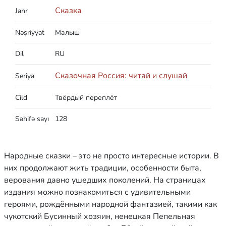
Сказка
Janr
Nəşriyyat
Малыш
Dil
RU
Сказочная Россия: читай и слушай
Seriya
Cild
Твёрдый переплёт
Səhifə sayı
128
Народные сказки – это не просто интересные истории. В
них продолжают жить традиции, особенности быта,
верования давно ушедших поколений. На страницах
издания можно познакомиться с удивительными
героями, рождёнными народной фантазией, такими как
чукотский Бусинный хозяин, ненецкая Пепельная