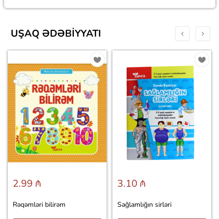
UŞAQ ƏDƏBIYYATI
2.99 ₼
3.10 ₼
Rəqəmləri bilirəm
Sağlamlığın sirləri