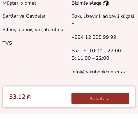
Müştəri xidməti
Bizimlə əlaqə
Şərtlər və Qaydalar
Bakı, Üzeyir Hacıbəyli küçəsi
5
Sifariş, ödəniş və çatdırılma
+994 12 505 99 99
TVS
B.e - Ş: 10:00 – 22:00
B: 11:00 – 22:00
info@bakubookcenter.az
33.12 ₼
Səbətə at
©
2018 - 2026 Baku Book Center. Bütün hüquqlar qorunur