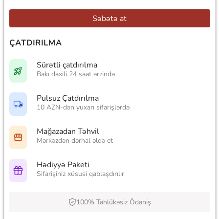
Səbətə at
ÇATDIRILMA
Sürətli çatdırılma
Bakı daxili 24 saat ərzində
Pulsuz Çatdırılma
10 AZN-dən yuxarı sifarişlərdə
Mağazadan Təhvil
Mərkəzdən dərhal əldə et
Hədiyyə Paketi
Sifarişiniz xüsusi qablaşdırılır
100% Təhlükəsiz Ödəniş