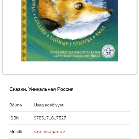
Сказки. Уникальная Россия
Bölmə
Uşaq ədəbiyyatı
ISBN
9785171817527
<не указано>
Müəllif