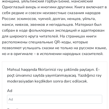
женщина, уйльтинский горбун Бёккё, мансийский
Одноглазый вихрь и многими другими. Книга включает в
себя редкие и совсем неизвестные сказания народов
России: эскимосов, чукчей, долган, ненцев, уйльта,
манси, нивхов, эвенков и негидальцев. Материал был
собран в ходе фольклорных экспедиций и адаптирован
для широкого круга читателей. На страницах книги
расположены специальные QR-коды, которые
позволяют услышать сказки не только на русском языке,
но и в оригинале – в исполнении народных сказителей.
Məhsul haqqında fikirlərinizi rəy şəklində paylaşın. E-
poçt ünvanınız saytda yayımlanmayacaq. Yazdığınız rəy
moderasiyadan keçdikdən sonra dərc ediləcək.
Ad