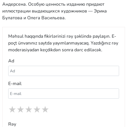
Андерсена. Особую ценность изданию придают
иллюстрации выдающихся художников — Эрика
Булатова и Олега Васильева.
Məhsul haqqında fikirlərinizi rəy şəklində paylaşın. E-
poçt ünvanınız saytda yayımlanmayacaq. Yazdığınız rəy
moderasiyadan keçdikdən sonra dərc ediləcək.
Ad
E-mail
★
★
★
★
★
Rəy