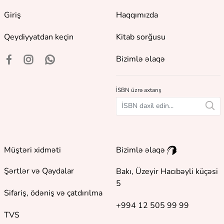
Giriş
Haqqımızda
Qeydiyyatdan keçin
Kitab sorğusu
Bizimlə əlaqə
İSBN üzrə axtarış
Müştəri xidməti
Bizimlə əlaqə
Şərtlər və Qaydalar
Bakı, Üzeyir Hacıbəyli küçəsi
5
Sifariş, ödəniş və çatdırılma
+994 12 505 99 99
TVS