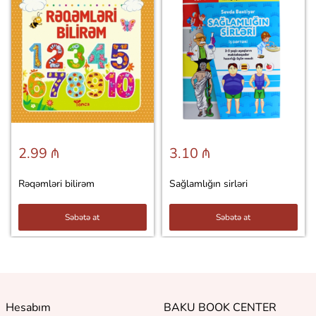
2.99 ₼
3.10 ₼
Rəqəmləri bilirəm
Sağlamlığın sirləri
Səbətə at
Səbətə at
Hesabım
BAKU BOOK CENTER