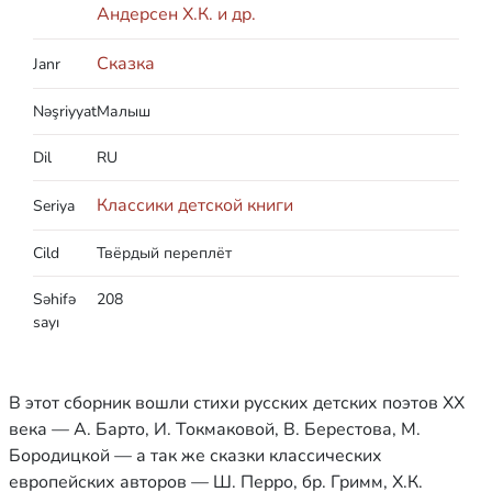
Андерсен Х.К. и др.
Сказка
Janr
Nəşriyyat
Малыш
Dil
RU
Классики детской книги
Seriya
Cild
Твёрдый переплёт
Səhifə
208
sayı
В этот сборник вошли стихи русских детских поэтов ХХ
века — А. Барто, И. Токмаковой, В. Берестова, М.
Бородицкой — а так же сказки классических
европейских авторов — Ш. Перро, бр. Гримм, Х.К.