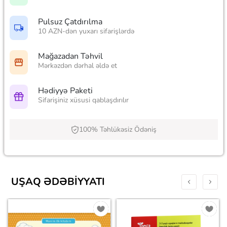
Pulsuz Çatdırılma
10 AZN-dən yuxarı sifarişlərdə
Mağazadan Təhvil
Mərkəzdən dərhal əldə et
Hədiyyə Paketi
Sifarişiniz xüsusi qablaşdırılır
100% Təhlükəsiz Ödəniş
UŞAQ ƏDƏBIYYATI