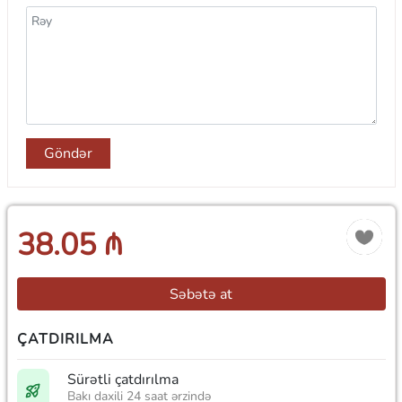
Göndər
38.05 ₼
Səbətə at
ÇATDIRILMA
Sürətli çatdırılma
Bakı daxili 24 saat ərzində