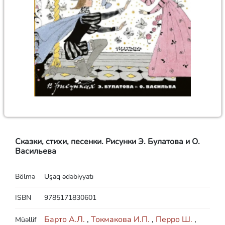
Сказки, стихи, песенки. Рисунки Э. Булатова и О.
Васильева
Bölmə
Uşaq ədəbiyyatı
ISBN
9785171830601
Барто А.Л.
,
Токмакова И.П.
,
Перро Ш.
,
Müəllif