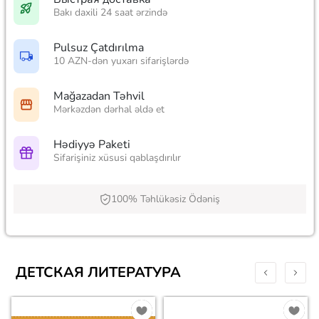
Bakı daxili 24 saat ərzində
Pulsuz Çatdırılma
10 AZN-dən yuxarı sifarişlərdə
Mağazadan Təhvil
Mərkəzdən dərhal əldə et
Hədiyyə Paketi
Sifarişiniz xüsusi qablaşdırılır
100% Təhlükəsiz Ödəniş
ДЕТСКАЯ ЛИТЕРАТУРА