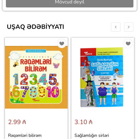
Mövcud deyil
UŞAQ ƏDƏBIYYATI
2.99 ₼
3.10 ₼
Rəqəmləri bilirəm
Sağlamlığın sirləri