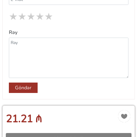
★
★
★
★
★
Rəy
Göndər
21.21 ₼