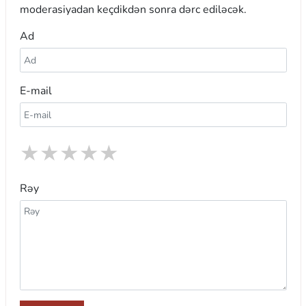
moderasiyadan keçdikdən sonra dərc ediləcək.
Ad
E-mail
★
★
★
★
★
Rəy