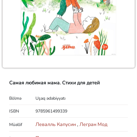
Самая любимая мама. Стихи для детей
Bölmə
Uşaq ədəbiyyatı
ISBN
9785961499339
Левалль Капусин
,
Легран Мод
Müəllif