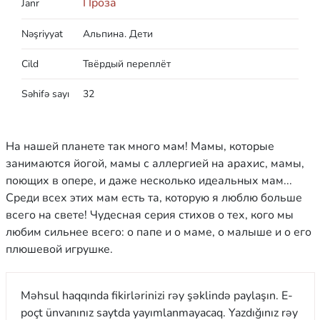
Проза
Janr
Nəşriyyat
Альпина. Дети
Cild
Твёрдый переплёт
Səhifə sayı
32
На нашей планете так много мам! Мамы, которые
занимаются йогой, мамы с аллергией на арахис, мамы,
поющих в опере, и даже несколько идеальных мам...
Среди всех этих мам есть та, которую я люблю больше
всего на свете! Чудесная серия стихов о тех, кого мы
любим сильнее всего: о папе и о маме, о малыше и о его
плюшевой игрушке.
Məhsul haqqında fikirlərinizi rəy şəklində paylaşın. E-
poçt ünvanınız saytda yayımlanmayacaq. Yazdığınız rəy