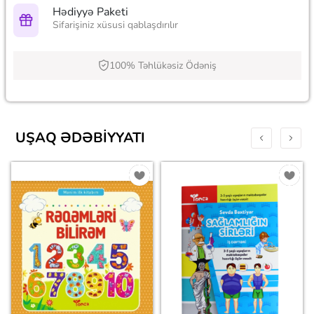
Hədiyyə Paketi
Sifarişiniz xüsusi qablaşdırılır
100% Təhlükəsiz Ödəniş
UŞAQ ƏDƏBIYYATI