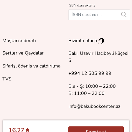
İSBN üzrə axtarış
Müştəri xidməti
Bizimlə əlaqə
Şərtlər və Qaydalar
Bakı, Üzeyir Hacıbəyli küçəsi
5
Sifariş, ödəniş və çatdırılma
+994 12 505 99 99
TVS
B.e - Ş: 10:00 – 22:00
B: 11:00 – 22:00
info@bakubookcenter.az
16.27 ₼