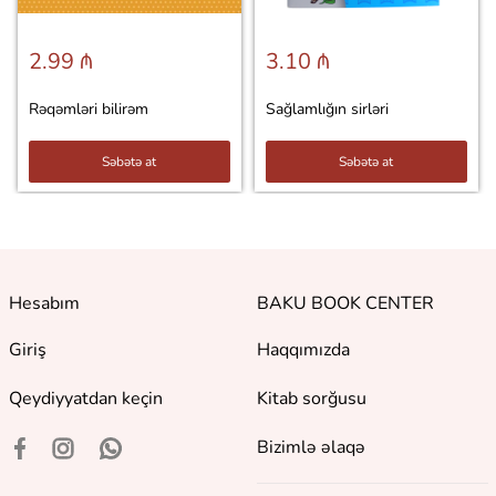
2.99 ₼
3.10 ₼
Rəqəmləri bilirəm
Sağlamlığın sirləri
Səbətə at
Səbətə at
Hesabım
BAKU BOOK CENTER
Giriş
Haqqımızda
Qeydiyyatdan keçin
Kitab sorğusu
Bizimlə əlaqə