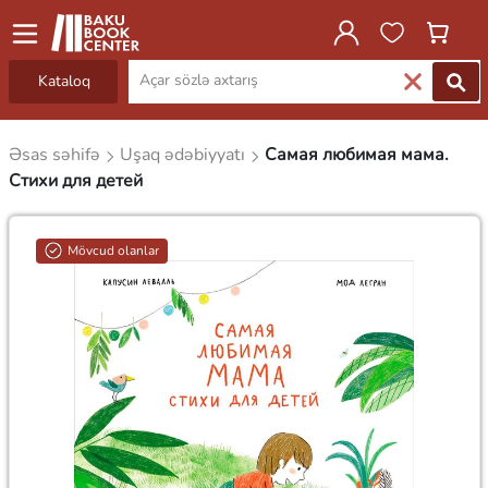
Kataloq
Əsas səhifə
Uşaq ədəbiyyatı
Самая любимая мама.
Стихи для детей
Mövcud olanlar