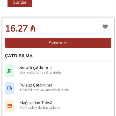
Göndər
16.27 ₼
Səbətə at
ÇATDIRILMA
Sürətli çatdırılma
Bakı daxili 24 saat ərzində
Pulsuz Çatdırılma
10 AZN-dən yuxarı sifarişlərdə
Mağazadan Təhvil
Mərkəzdən dərhal əldə et