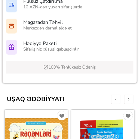
Pulsuz Çatdırılma
10 AZN-dən yuxarı sifarişlərdə
Mağazadan Təhvil
Mərkəzdən dərhal əldə et
Hədiyyə Paketi
Sifarişiniz xüsusi qablaşdırılır
100% Təhlükəsiz Ödəniş
UŞAQ ƏDƏBIYYATI