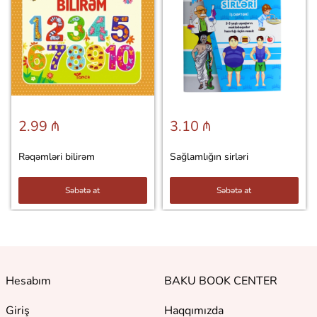
2.99 ₼
3.10 ₼
Rəqəmləri bilirəm
Sağlamlığın sirləri
Səbətə at
Səbətə at
Hesabım
BAKU BOOK CENTER
Giriş
Haqqımızda