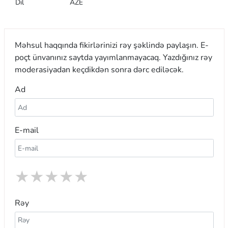
Dil
AZE
Məhsul haqqında fikirlərinizi rəy şəklində paylaşın. E-
poçt ünvanınız saytda yayımlanmayacaq. Yazdığınız rəy
moderasiyadan keçdikdən sonra dərc ediləcək.
Ad
E-mail
★
★
★
★
★
Rəy