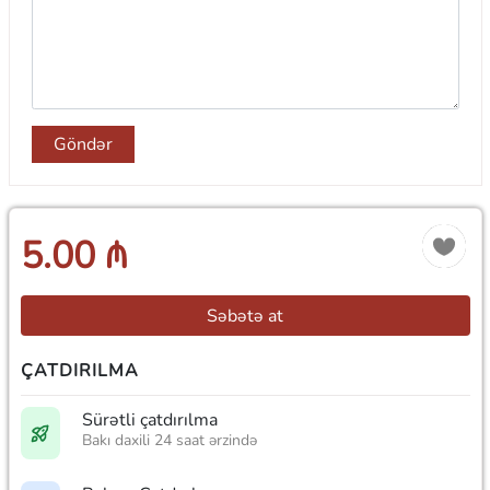
Göndər
5.00 ₼
Səbətə at
ÇATDIRILMA
Sürətli çatdırılma
Bakı daxili 24 saat ərzində