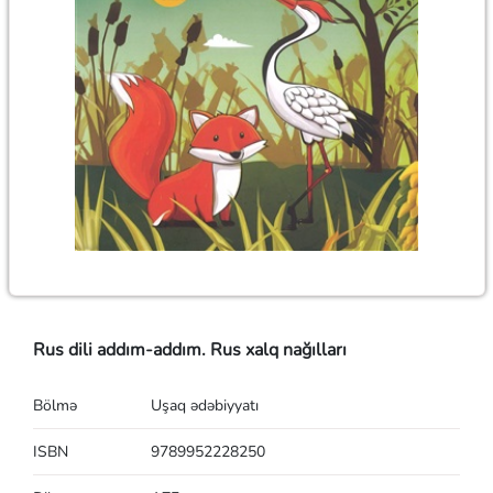
Rus dili addım-addım. Rus xalq nağılları
Bölmə
Uşaq ədəbiyyatı
ISBN
9789952228250