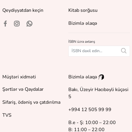
Qeydiyyatdan keçin
Kitab sorğusu
Bizimlə əlaqə
İSBN üzrə axtarış
Müştəri xidməti
Bizimlə əlaqə
Şərtlər və Qaydalar
Bakı, Üzeyir Hacıbəyli küçəsi
5
Sifariş, ödəniş və çatdırılma
+994 12 505 99 99
TVS
B.e - Ş: 10:00 – 22:00
B: 11:00 – 22:00