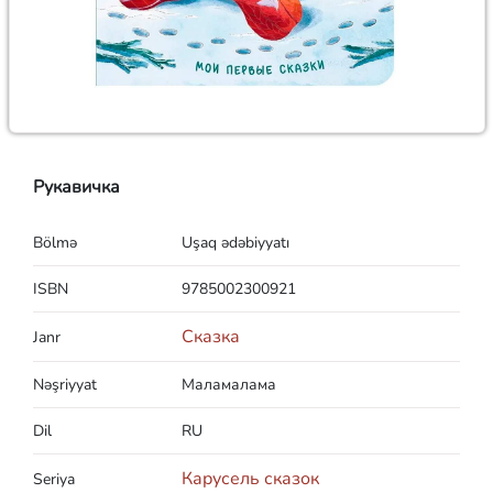
Рукавичка
Bölmə
Uşaq ədəbiyyatı
ISBN
9785002300921
Сказка
Janr
Nəşriyyat
Маламалама
Dil
RU
Карусель сказок
Seriya