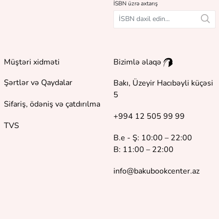
İSBN üzrə axtarış
Müştəri xidməti
Bizimlə əlaqə
Şərtlər və Qaydalar
Bakı, Üzeyir Hacıbəyli küçəsi
5
Sifariş, ödəniş və çatdırılma
+994 12 505 99 99
TVS
B.e - Ş: 10:00 – 22:00
B: 11:00 – 22:00
info@bakubookcenter.az