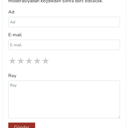
moderasiyadan keçdikdən sonra dərc ediləcək.
Ad
E-mail
★
★
★
★
★
Rəy
Göndər