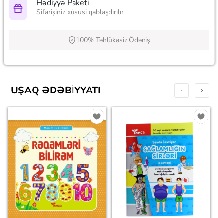
Hədiyyə Paketi
Sifarişiniz xüsusi qablaşdırılır
100% Təhlükəsiz Ödəniş
UŞAQ ƏDƏBIYYATI