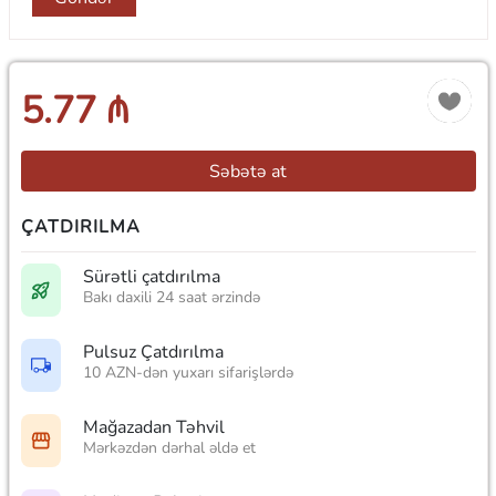
5.77 ₼
Səbətə at
ÇATDIRILMA
Sürətli çatdırılma
Bakı daxili 24 saat ərzində
Pulsuz Çatdırılma
10 AZN-dən yuxarı sifarişlərdə
Mağazadan Təhvil
Mərkəzdən dərhal əldə et