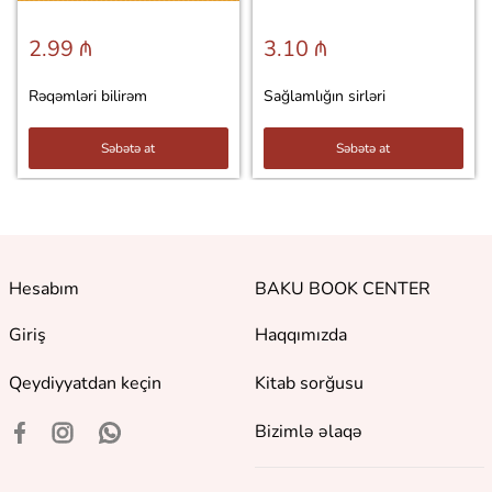
2.99 ₼
3.10 ₼
Rəqəmləri bilirəm
Sağlamlığın sirləri
Səbətə at
Səbətə at
Hesabım
BAKU BOOK CENTER
Giriş
Haqqımızda
Qeydiyyatdan keçin
Kitab sorğusu
Bizimlə əlaqə