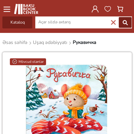
Kataloq
Əsas səhifə
Uşaq ədəbiyyatı
Рукавичка
Mövcud olanlar