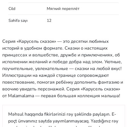
Cild
Мягкий переплёт
Səhifə sayı
12
Серия «Карусель сказок» — это десятки любимых
историй в удобном формате. Сказки о настоящих
принцессах и волшебстве, дружбе и приключениях, об
исполнении желаний и победе добра над злом. Уютные,
поучительные, увлекательные — сказки на любой вкус!
Иллюстрации на каждой странице сопровождают
повествование, помогая ребёнку дополнить фантазию и
воочию увидеть персонажей. Серия «Карусель сказок»
от Malamalama — первая большая коллекция малыша!
Məhsul haqqında fikirlərinizi rəy şəklində paylaşın. E-
poçt ünvanınız saytda yayımlanmayacaq. Yazdığınız rəy