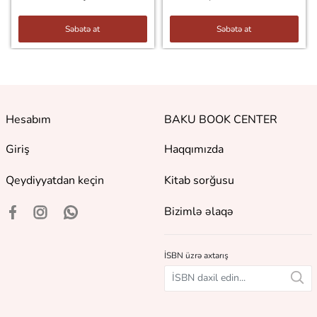
Səbətə at
Səbətə at
Hesabım
BAKU BOOK CENTER
Giriş
Haqqımızda
Qeydiyyatdan keçin
Kitab sorğusu
Bizimlə əlaqə
İSBN üzrə axtarış