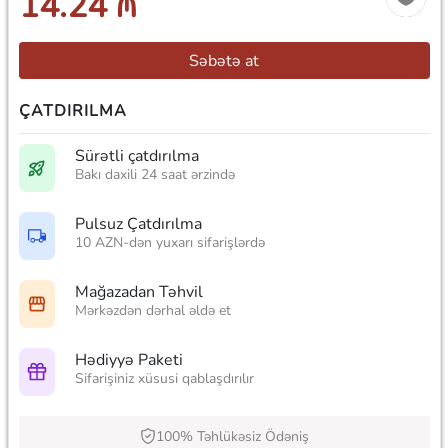
14.24 ₼
Səbətə at
ÇATDIRILMA
Sürətli çatdırılma
Bakı daxili 24 saat ərzində
Pulsuz Çatdırılma
10 AZN-dən yuxarı sifarişlərdə
Mağazadan Təhvil
Mərkəzdən dərhal əldə et
Hədiyyə Paketi
Sifarişiniz xüsusi qablaşdırılır
100% Təhlükəsiz Ödəniş