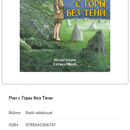
Рин с Горы без Тени
Bölmə
Bədii ədəbiyyat
ISBN
9785042306747