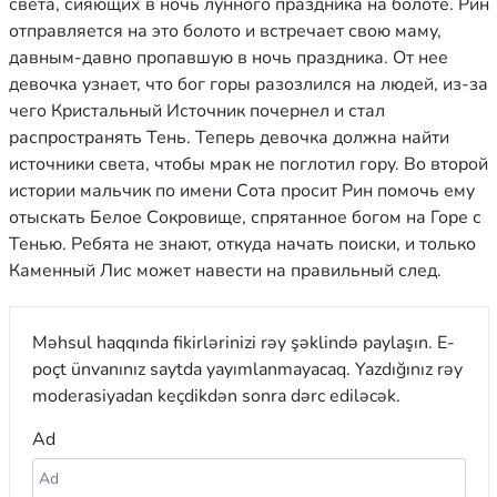
света, сияющих в ночь лунного праздника на болоте. Рин
отправляется на это болото и встречает свою маму,
давным-давно пропавшую в ночь праздника. От нее
девочка узнает, что бог горы разозлился на людей, из-за
чего Кристальный Источник почернел и стал
распространять Тень. Теперь девочка должна найти
источники света, чтобы мрак не поглотил гору. Во второй
истории мальчик по имени Сота просит Рин помочь ему
отыскать Белое Сокровище, спрятанное богом на Горе с
Тенью. Ребята не знают, откуда начать поиски, и только
Каменный Лис может навести на правильный след.
Məhsul haqqında fikirlərinizi rəy şəklində paylaşın. E-
poçt ünvanınız saytda yayımlanmayacaq. Yazdığınız rəy
moderasiyadan keçdikdən sonra dərc ediləcək.
Ad