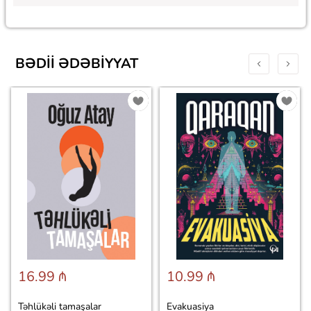
BƏDII ƏDƏBIYYAT
16.99 ₼
10.99 ₼
Təhlükəli tamaşalar
Evakuasiya