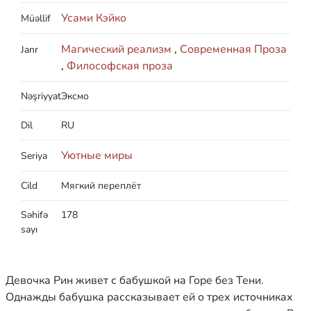
Усами Кэйко
Müəllif
Магический реализм
,
Современная Проза
Janr
,
Философская проза
Nəşriyyat
Эксмо
Dil
RU
Уютные миры
Seriya
Cild
Мягкий переплёт
Səhifə
178
sayı
Девочка Рин живет с бабушкой на Горе без Тени.
Однажды бабушка рассказывает ей о трех источниках