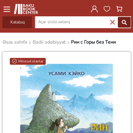
Kataloq
Əsas səhifə
Bədii ədəbiyyat
Рин с Горы без Тени
Mövcud olanlar