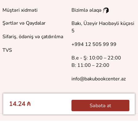
Müştəri xidməti
Bizimlə əlaqə
Şərtlər və Qaydalar
Bakı, Üzeyir Hacıbəyli küçəsi
5
Sifariş, ödəniş və çatdırılma
+994 12 505 99 99
TVS
B.e - Ş: 10:00 – 22:00
B: 11:00 – 22:00
info@bakubookcenter.az
14.24 ₼
Səbətə at
©
2018 - 2026 Baku Book Center. Bütün hüquqlar qorunur