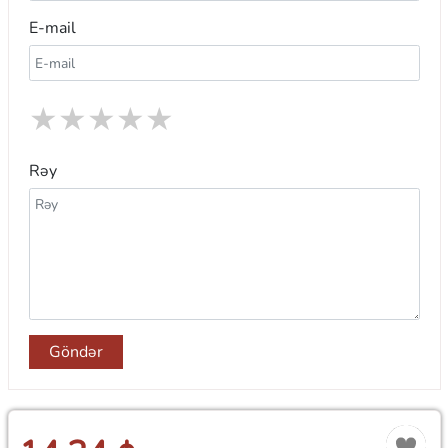
E-mail
★
★
★
★
★
Rəy
Göndər