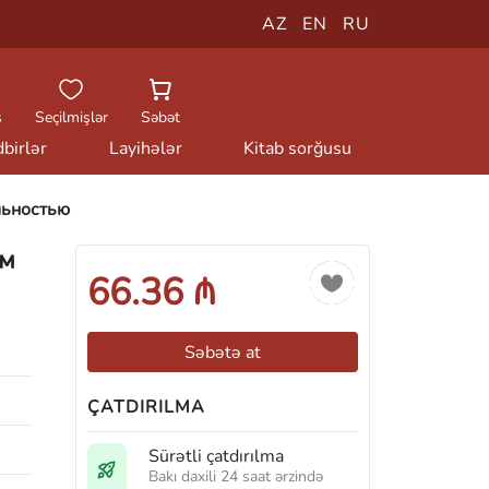
AZ
EN
RU
ş
Seçilmişlər
Səbət
birlər
Layihələr
Kitab sorğusu
льностью
ём
66.36 ₼
Səbətə at
ÇATDIRILMA
Sürətli çatdırılma
Bakı daxili 24 saat ərzində