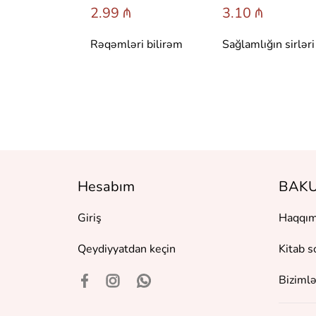
 ₼
2.99 ₼
3.10 ₼
 сказки со
Rəqəmləri bilirəm
Sağlamlığın sirləri
вета.
 Т. Вульфа
Hesabım
BAKU
Giriş
Haqqım
Qeydiyyatdan keçin
Kitab s
Bizimlə