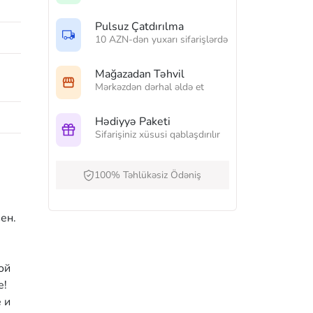
Pulsuz Çatdırılma
10 AZN-dən yuxarı sifarişlərdə
Mağazadan Təhvil
Mərkəzdən dərhal əldə et
Hədiyyə Paketi
Sifarişiniz xüsusi qablaşdırılır
100% Təhlükəsiz Ödəniş
ен.
м
ой
е!
 и