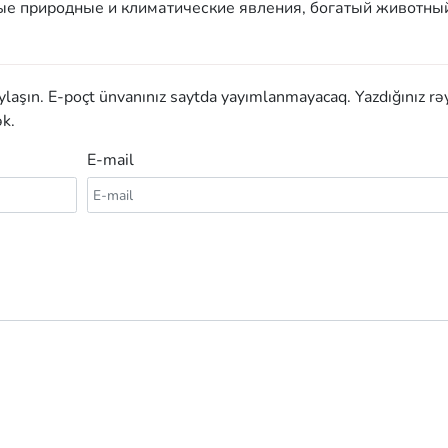
ные природные и климатические явления, богатый животны
aylaşın. E-poçt ünvanınız saytda yayımlanmayacaq. Yazdığınız rə
k.
E-mail