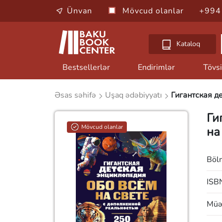
Ünvan
Mövcud olanlar
+994
Kataloq
Bestsellerlər
Endirimlər
Tövsi
Əsas səhifə
Uşaq ədəbiyyatı
Гигантская д
Ги
Mövcud olanlar
на
Böl
ISB
Müəl