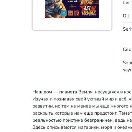
Janr
Dil
Seri
Cild
Səhi
sayı
Наш дом — планета Земля, несущаяся в кос
Изучая и познавая свой уютный мир и всё, ч
развитии, но тем не менее мы еще многого 
раскрыть которые нам еще предстоит. Тема
реальностью поистине безграничен, ведь на
Здесь описываются материки, моря и океан