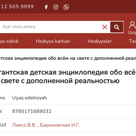
 12 505 9999
Giri
yə edirik
Hədiyyə kartları
Hədiyyələr
Təd
етская энциклопедия обо всём на свете с дополненной реа
гантская детская энциклопедия обо вс
 свете с дополненной реальностью
mə
Uşaq ədəbiyyatı
N
9785171689032
lif
Ликсо В.В.
,
Барановская И.Г.