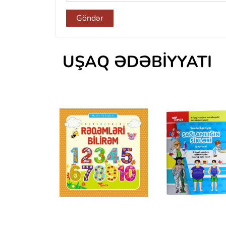
Göndər
UŞAQ ƏDƏBIYYATI