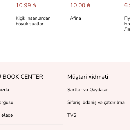
10.99 ₼
10.00 ₼
6.
Kiçik insanlardan
Afina
Пу
böyük suallar
Бо
Ля
 BOOK CENTER
Müştəri xidməti
ızda
Şərtlər və Qaydalar
orğusu
Sifariş, ödəniş və çatdırılma
 əlaqə
TVS