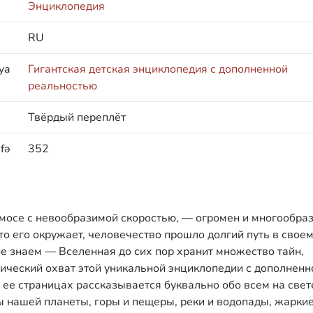
Энциклопедия
RU
ya
Гигантская детская энциклопедия с дополненной
реальностью
Твёрдый переплёт
fə
352
мосе с невообразимой скоростью, — огромен и многообраз
то его окружает, человечество прошло долгий путь в свое
не знаем — Вселенная до сих пор хранит множество тайн,
тический охват этой уникальной энциклопедии с дополненн
 ее страницах рассказывается буквально обо всем на свет
ы нашей планеты, горы и пещеры, реки и водопады, жаркие