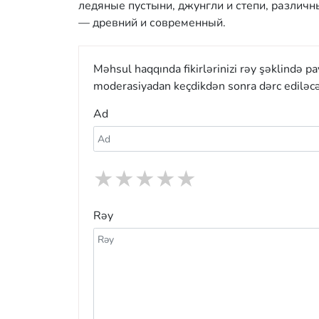
ледяные пустыни, джунгли и степи, различ
— древний и современный.
Məhsul haqqında fikirlərinizi rəy şəklində p
moderasiyadan keçdikdən sonra dərc ediləcə
Ad
★
★
★
★
★
Rəy