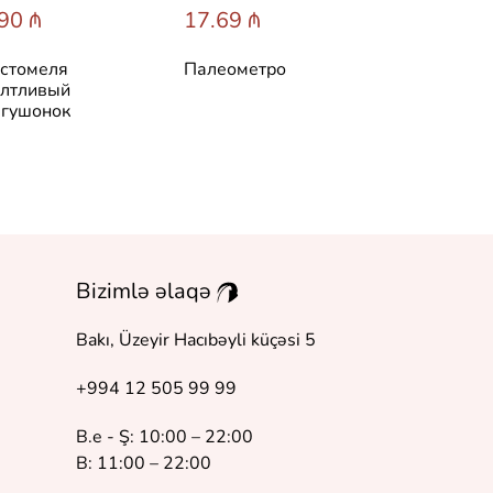
90 ₼
17.69 ₼
31.60 ₼
стомеля
Палеометро
Лучшие ска
лтливый
мира
гушонок
Bizimlə əlaqə
Bakı, Üzeyir Hacıbəyli küçəsi 5
+994 12 505 99 99
B.e - Ş: 10:00 – 22:00
B: 11:00 – 22:00