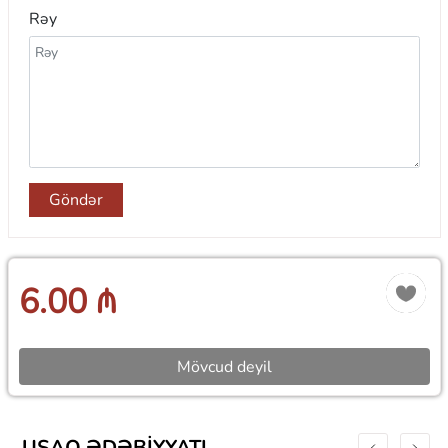
Rəy
Göndər
6.00 ₼
Mövcud deyil
UŞAQ ƏDƏBIYYATI