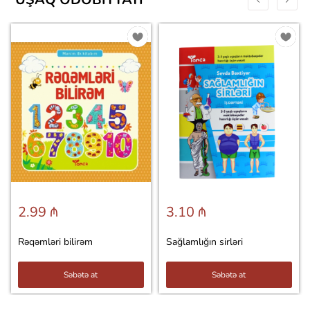
2.99 ₼
3.10 ₼
Rəqəmləri bilirəm
Sağlamlığın sirləri
Səbətə at
Səbətə at