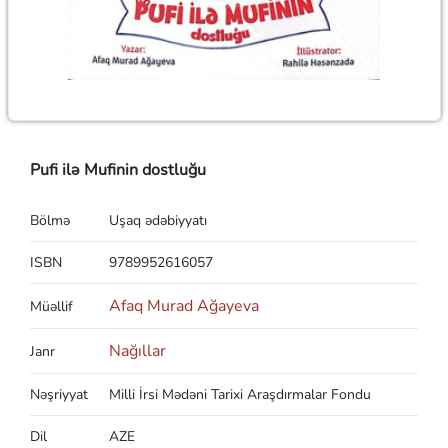
Pufi ilə Mufinin dostluğu
Bölmə
Uşaq ədəbiyyatı
ISBN
9789952616057
Afaq Murad Ağayeva
Müəllif
Nağıllar
Janr
Nəşriyyat
Milli İrsi Mədəni Tarixi Araşdırmalar Fondu
Dil
AZE