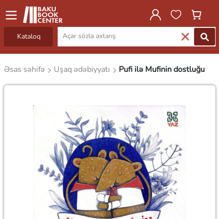
Kataloq
Əsas səhifə
Uşaq ədəbiyyatı
Pufi ilə Mufinin dostluğu