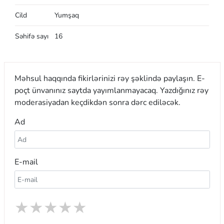
Cild
Yumşaq
Səhifə sayı
16
Məhsul haqqında fikirlərinizi rəy şəklində paylaşın. E-
poçt ünvanınız saytda yayımlanmayacaq. Yazdığınız rəy
moderasiyadan keçdikdən sonra dərc ediləcək.
Ad
E-mail
★
★
★
★
★