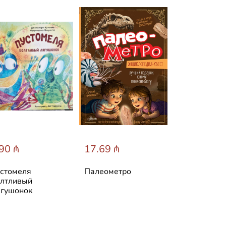
90 ₼
17.69 ₼
31.60 ₼
стомеля
Палеометро
Лучшие ска
лтливый
мира
гушонок