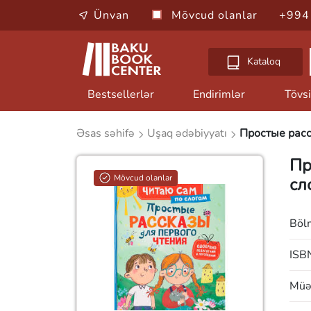
Ünvan
Mövcud olanlar
+994
Kataloq
Bestsellerlər
Endirimlər
Tövsi
Əsas səhifə
Uşaq ədəbiyyatı
Простые расс
Пр
Mövcud olanlar
сл
Böl
ISB
Müəl