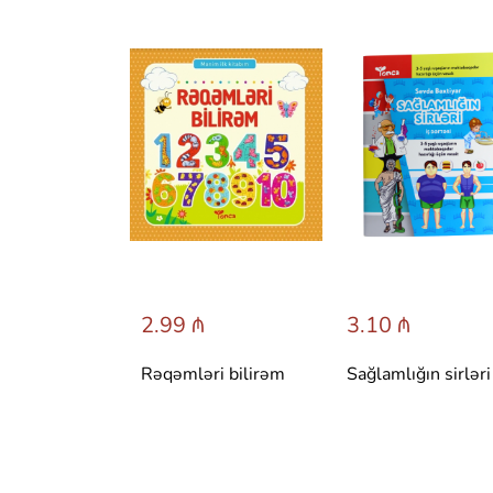
 ₼
2.99 ₼
3.10 ₼
 сказки со
Rəqəmləri bilirəm
Sağlamlığın sirləri
вета.
 Т. Вульфа