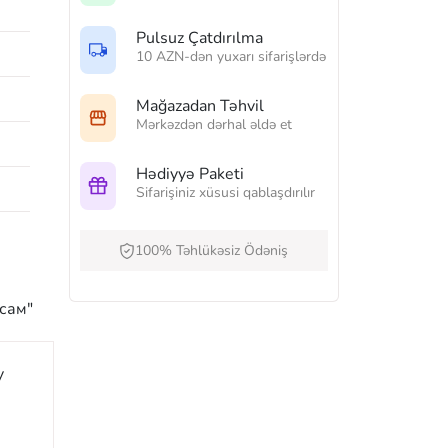
Pulsuz Çatdırılma
10 AZN-dən yuxarı sifarişlərdə
Mağazadan Təhvil
Mərkəzdən dərhal əldə et
Hədiyyə Paketi
Sifarişiniz xüsusi qablaşdırılır
100% Təhlükəsiz Ödəniş
сам"
y