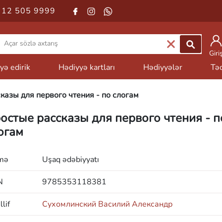
 12 505 9999
Giri
yə edirik
Hədiyyə kartları
Hədiyyələr
Təd
казы для первого чтения - по слогам
остые рассказы для первого чтения - п
огам
mə
Uşaq ədəbiyyatı
N
9785353118381
lif
Сухомлинский Василий Александр