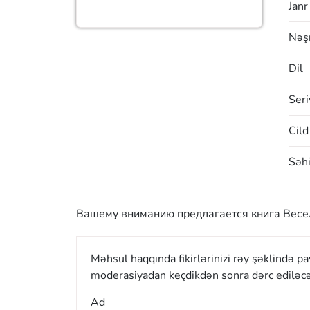
Janr
Nəşr
Dil
Seri
Cild
Səhi
Вашему вниманию предлагается книга Веселы
Məhsul haqqında fikirlərinizi rəy şəklində p
moderasiyadan keçdikdən sonra dərc ediləcə
Ad