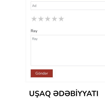
★
★
★
★
★
Rəy
Göndər
UŞAQ ƏDƏBIYYATI