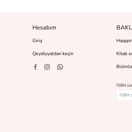
Hesabım
BAKU
Giriş
Haqqım
Qeydiyyatdan keçin
Kitab s
Bizimlə
İSBN üzr