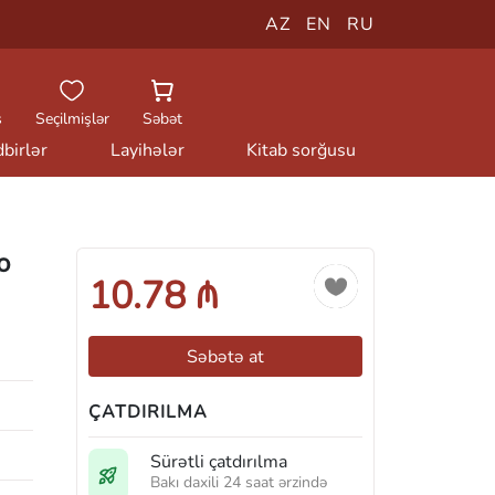
AZ
EN
RU
ş
Seçilmişlər
Səbət
birlər
Layihələr
Kitab sorğusu
о
10.78 ₼
Səbətə at
ÇATDIRILMA
Sürətli çatdırılma
Bakı daxili 24 saat ərzində