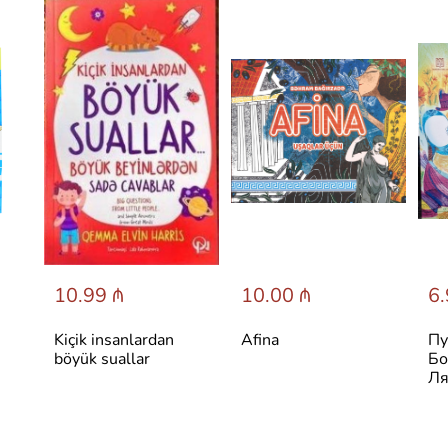
10.99 ₼
10.00 ₼
6.
Kiçik insanlardan
Afina
Пу
böyük suallar
Бо
Ля