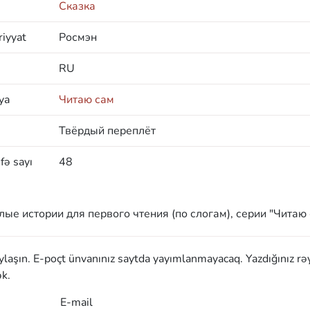
Сказка
iyyat
Росмэн
RU
ya
Читаю сам
Твёрдый переплёт
fə sayı
48
е истории для первого чтения (по слогам), серии "Читаю 
aylaşın. E-poçt ünvanınız saytda yayımlanmayacaq. Yazdığınız rə
k.
E-mail