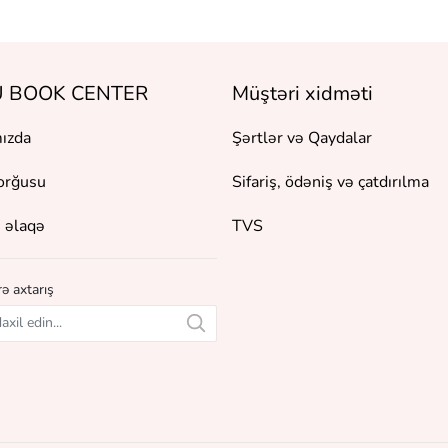
 BOOK CENTER
Müştəri xidməti
ızda
Şərtlər və Qaydalar
orğusu
Sifariş, ödəniş və çatdırılma
 əlaqə
TVS
ə axtarış