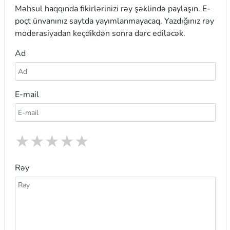
Məhsul haqqında fikirlərinizi rəy şəklində paylaşın. E-
poçt ünvanınız saytda yayımlanmayacaq. Yazdığınız rəy
moderasiyadan keçdikdən sonra dərc ediləcək.
Ad
E-mail
★
★
★
★
★
Rəy