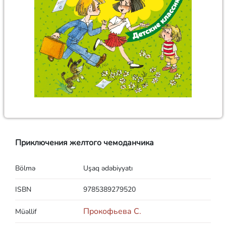
Приключения желтого чемоданчика
Bölmə
Uşaq ədəbiyyatı
ISBN
9785389279520
Прокофьева С.
Müəllif