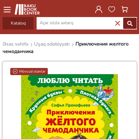
Kataloq
Əsas səhifə
Uşaq ədəbiyyatı
Приключения желтого
чемоданчика
Mövcud olanlar