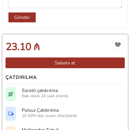
Göndər
23.10 ₼
Səbətə at
ÇATDIRILMA
Sürətli çatdırılma
Bakı daxili 24 saat ərzində
Pulsuz Çatdırılma
10 AZN-dən yuxarı sifarişlərdə