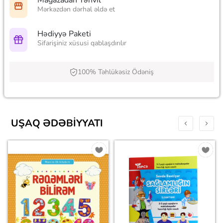
Mağazadan Təhvil
Mərkəzdən dərhal əldə et
Hədiyyə Paketi
Sifarişiniz xüsusi qablaşdırılır
100% Təhlükəsiz Ödəniş
UŞAQ ƏDƏBIYYATI