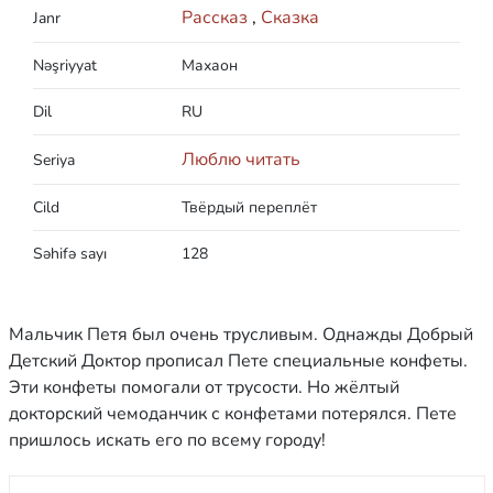
Рассказ
,
Сказка
Janr
Nəşriyyat
Махаон
Dil
RU
Люблю читать
Seriya
Cild
Твёрдый переплёт
Səhifə sayı
128
Мальчик Петя был очень трусливым. Однажды Добрый
Детский Доктор прописал Пете специальные конфеты.
Эти конфеты помогали от трусости. Но жёлтый
докторский чемоданчик с конфетами потерялся. Пете
пришлось искать его по всему городу!