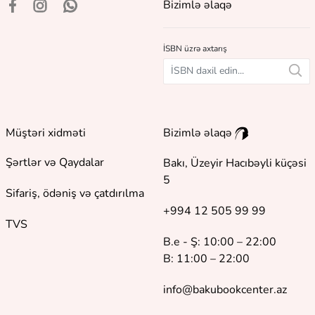
Bizimlə əlaqə
İSBN üzrə axtarış
Müştəri xidməti
Bizimlə əlaqə
Şərtlər və Qaydalar
Bakı, Üzeyir Hacıbəyli küçəsi
5
Sifariş, ödəniş və çatdırılma
+994 12 505 99 99
TVS
B.e - Ş: 10:00 – 22:00
B: 11:00 – 22:00
info@bakubookcenter.az