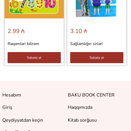
2.99 ₼
3.10 ₼
Rəqəmləri bilirəm
Sağlamlığın sirləri
Səbətə at
Səbətə at
Hesabım
BAKU BOOK CENTER
Giriş
Haqqımızda
Qeydiyyatdan keçin
Kitab sorğusu