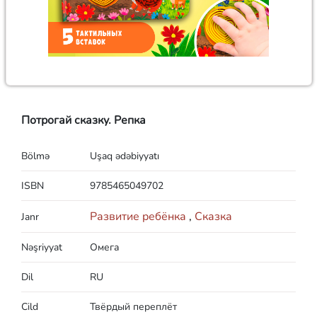
Потрогай сказку. Репка
Bölmə
Uşaq ədəbiyyatı
ISBN
9785465049702
Развитие ребёнка
,
Сказка
Janr
Nəşriyyat
Омега
Dil
RU
Cild
Твёрдый переплёт