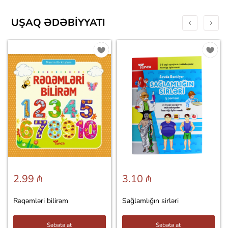
UŞAQ ƏDƏBIYYATI
2.99 ₼
3.10 ₼
Rəqəmləri bilirəm
Sağlamlığın sirləri
Səbətə at
Səbətə at