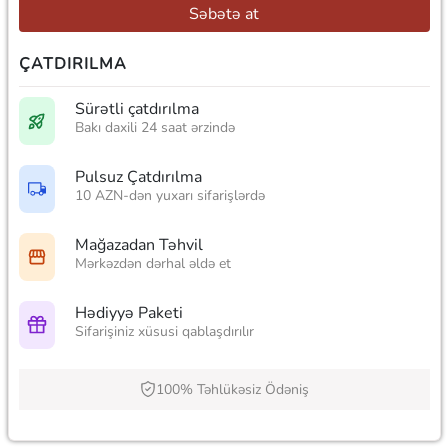
Səbətə at
ÇATDIRILMA
Sürətli çatdırılma
Bakı daxili 24 saat ərzində
Pulsuz Çatdırılma
10 AZN-dən yuxarı sifarişlərdə
Mağazadan Təhvil
Mərkəzdən dərhal əldə et
Hədiyyə Paketi
Sifarişiniz xüsusi qablaşdırılır
100% Təhlükəsiz Ödəniş