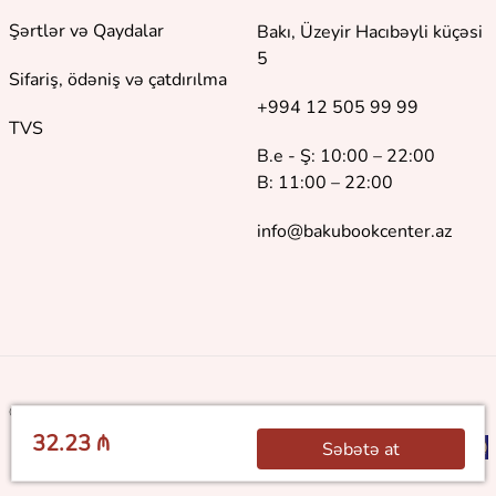
Şərtlər və Qaydalar
Bakı, Üzeyir Hacıbəyli küçəsi
5
Sifariş, ödəniş və çatdırılma
+994 12 505 99 99
TVS
B.e - Ş: 10:00 – 22:00
B: 11:00 – 22:00
info@bakubookcenter.az
©
2018 - 2026 Baku Book Center. Bütün hüquqlar qorunur
32.23 ₼
Səbətə at