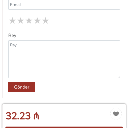
★
★
★
★
★
Rəy
Göndər
32.23 ₼