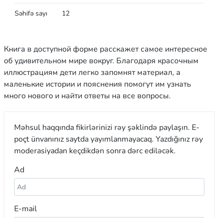
Səhifə sayı
12
Книга в доступной форме расскажет самое интересное
об удивительном мире вокруг. Благодаря красочным
иллюстрациям дети легко запомнят материал, а
маленькие истории и пояснения помогут им узнать
много нового и найти ответы на все вопросы.
Məhsul haqqında fikirlərinizi rəy şəklində paylaşın. E-
poçt ünvanınız saytda yayımlanmayacaq. Yazdığınız rəy
moderasiyadan keçdikdən sonra dərc ediləcək.
Ad
E-mail