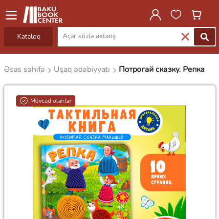
Kataloq
Əsas səhifə
Uşaq ədəbiyyatı
Потрогай сказку. Репка
Mövcud olanlar