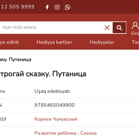
 12 505 9999
Giri
yə edirik
Hədiyyə kartları
Hədiyyələr
Təd
зку. Путаница
трогай сказку. Путаница
mə
Uşaq ədəbiyyatı
N
9785465049900
lif
Корнея Чуковский
Развитие ребёнка
,
Сказка