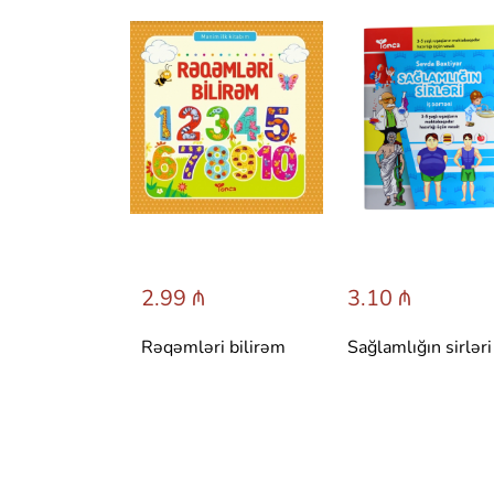
 ₼
2.99 ₼
3.10 ₼
 сказки со
Rəqəmləri bilirəm
Sağlamlığın sirləri
вета.
 Т. Вульфа