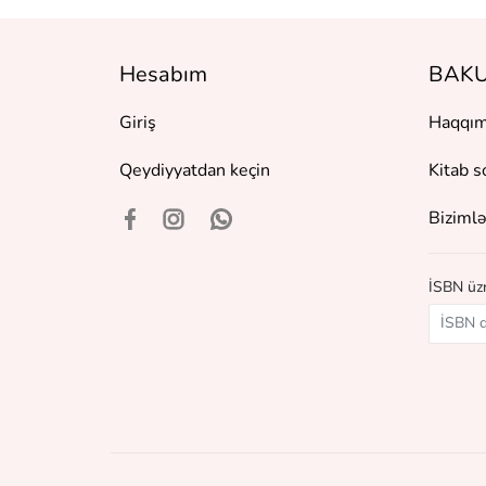
Hesabım
BAKU
Giriş
Haqqım
Qeydiyyatdan keçin
Kitab s
Bizimlə
İSBN üzr