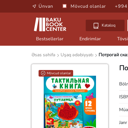
Ünvan
Mövcud olanlar
+994
Kataloq
Bestsellerlər
Endirimlər
Tövsi
Əsas səhifə
Uşaq ədəbiyyatı
Потрогай ска
По
Mövcud olanlar
Böl
ISB
Müəl
Janr