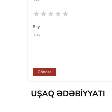
★
★
★
★
★
Rəy
Göndər
UŞAQ ƏDƏBIYYATI