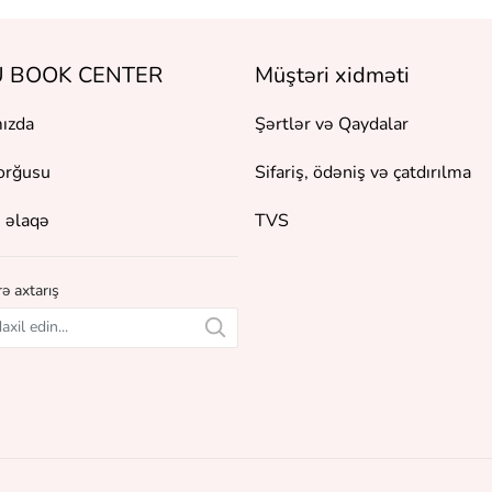
 BOOK CENTER
Müştəri xidməti
ızda
Şərtlər və Qaydalar
orğusu
Sifariş, ödəniş və çatdırılma
 əlaqə
TVS
ə axtarış