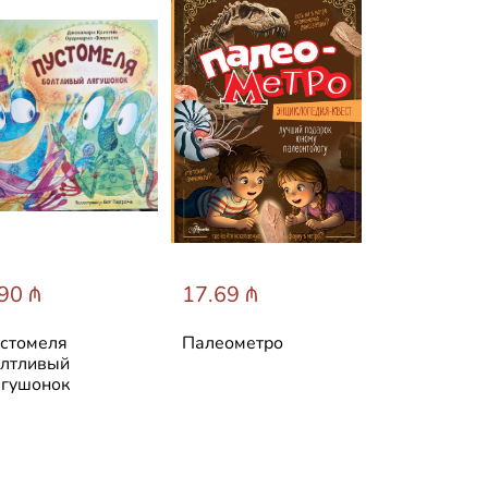
90 ₼
17.69 ₼
31.60 ₼
стомеля
Палеометро
Лучшие ска
лтливый
мира
гушонок