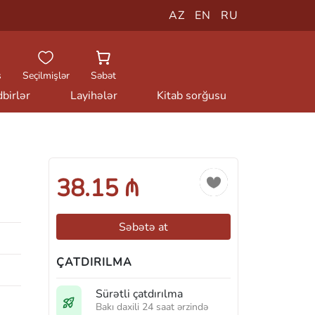
AZ
EN
RU
ş
Seçilmişlər
Səbət
birlər
Layihələr
Kitab sorğusu
38.15 ₼
Səbətə at
ÇATDIRILMA
Sürətli çatdırılma
Bakı daxili 24 saat ərzində