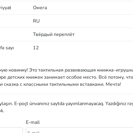
iyyat
Омега
RU
Твёрдый переплёт
fə sayı
12
ную новинку! Это тактильная развивающая книжка-игрушк
ре детских книжек занимает особое место. Всё потому, что
 сказка с классными тактильными вставками. Мечта!
aylaşın. E-poçt ünvanınız saytda yayımlanmayacaq. Yazdığınız rə
k.
E-mail