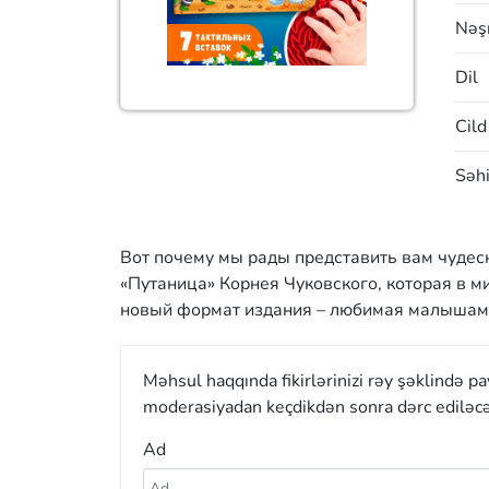
Nəşr
Dil
Cild
Səhi
Вот почему мы рады представить вам чудес
«Путаница» Корнея Чуковского, которая в ми
новый формат издания – любимая малышами
Məhsul haqqında fikirlərinizi rəy şəklində p
moderasiyadan keçdikdən sonra dərc ediləcə
Ad