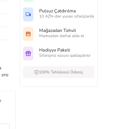
Pulsuz Çatdırılma
10 AZN-dən yuxarı sifarişlərdə
Mağazadan Təhvil
Mərkəzdən dərhal əldə et
Hədiyyə Paketi
Sifarişiniz xüsusi qablaşdırılır
а
100% Təhlükəsiz Ödəniş
 это
y