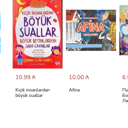
10.99 ₼
10.00 ₼
6.
Kiçik insanlardan
Afina
Пу
böyük suallar
Бо
Ля