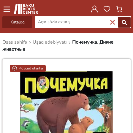
Kataloq
Əsas səhifə
Uşaq ədəbiyyatı
Почемучка. Дикие
животные
Mövcud olanlar