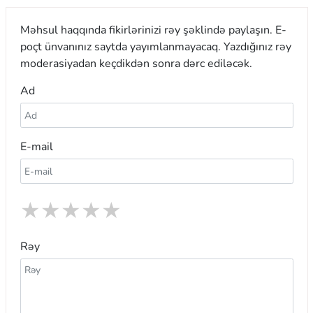
Məhsul haqqında fikirlərinizi rəy şəklində paylaşın. E-
poçt ünvanınız saytda yayımlanmayacaq. Yazdığınız rəy
moderasiyadan keçdikdən sonra dərc ediləcək.
Ad
E-mail
★
★
★
★
★
Rəy