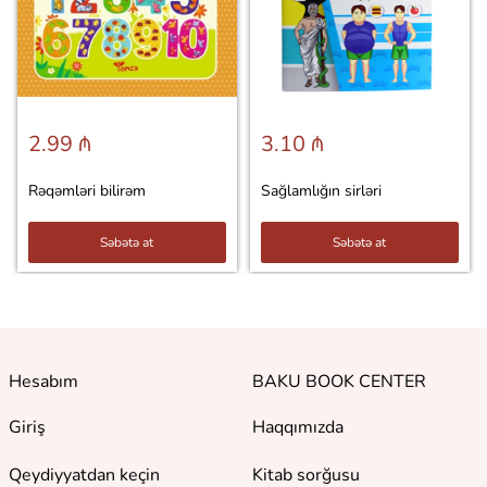
2.99 ₼
3.10 ₼
Rəqəmləri bilirəm
Sağlamlığın sirləri
Səbətə at
Səbətə at
Hesabım
BAKU BOOK CENTER
Giriş
Haqqımızda
Qeydiyyatdan keçin
Kitab sorğusu