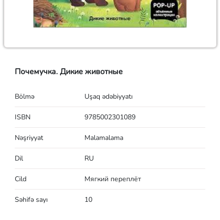
Почемучка. Дикие животные
Bölmə
Uşaq ədəbiyyatı
ISBN
9785002301089
Nəşriyyat
Malamalama
Dil
RU
Cild
Мягкий переплёт
Səhifə sayı
10