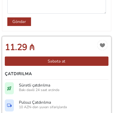
Göndər
11.29 ₼
Səbətə at
ÇATDIRILMA
Sürətli çatdırılma
Bakı daxili 24 saat ərzində
Pulsuz Çatdırılma
10 AZN-dən yuxarı sifarişlərdə