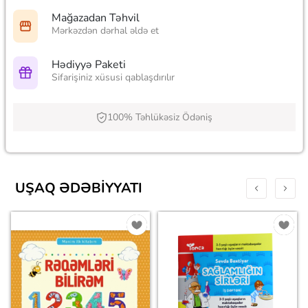
Mağazadan Təhvil
Mərkəzdən dərhal əldə et
Hədiyyə Paketi
Sifarişiniz xüsusi qablaşdırılır
100% Təhlükəsiz Ödəniş
UŞAQ ƏDƏBIYYATI