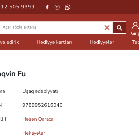
 12 505 9999
Giri
yə edirik
Hədiyyə kartları
Hədiyyələr
Təd
nqvin Fu
mə
Uşaq ədəbiyyatı
N
9789952616040
lif
Həsən Qaraca
Hekayələr