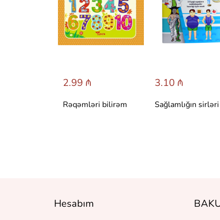
 ₼
2.99 ₼
3.10 ₼
 сказки со
Rəqəmləri bilirəm
Sağlamlığın sirləri
вета.
 Т. Вульфа
Hesabım
BAKU