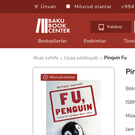
Ünvan
Mövcud olanlar
+994
Kataloq
Bestsellerlər
Endirimlər
Tövsi
Əsas səhifə
Uşaq ədəbiyyatı
Pinqvin Fu
Pi
Mövcud olanlar
Böl
ISB
Müəl
Janr