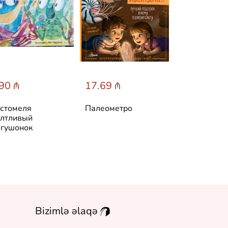
90 ₼
17.69 ₼
31.60 ₼
стомеля
Палеометро
Лучшие ска
лтливый
мира
гушонок
Bizimlə əlaqə