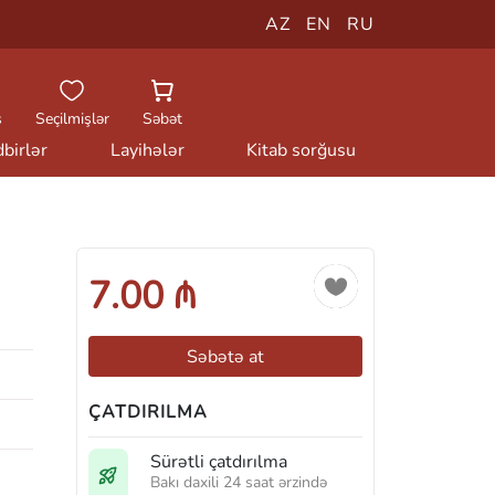
AZ
EN
RU
ş
Seçilmişlər
Səbət
birlər
Layihələr
Kitab sorğusu
7.00 ₼
Səbətə at
ÇATDIRILMA
Sürətli çatdırılma
Bakı daxili 24 saat ərzində