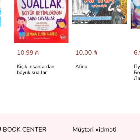
10.99 ₼
10.00 ₼
6.
Kiçik insanlardan
Afina
Пу
böyük suallar
Бо
Ля
 BOOK CENTER
Müştəri xidməti