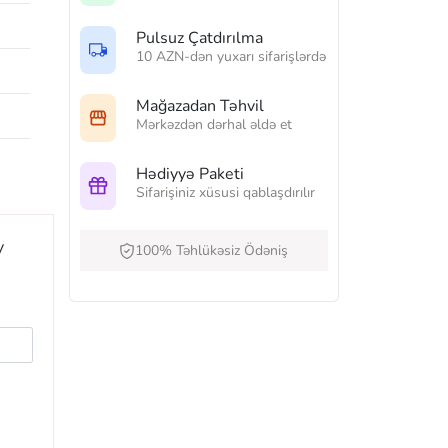
Pulsuz Çatdırılma
10 AZN-dən yuxarı sifarişlərdə
Mağazadan Təhvil
Mərkəzdən dərhal əldə et
Hədiyyə Paketi
Sifarişiniz xüsusi qablaşdırılır
y
100% Təhlükəsiz Ödəniş