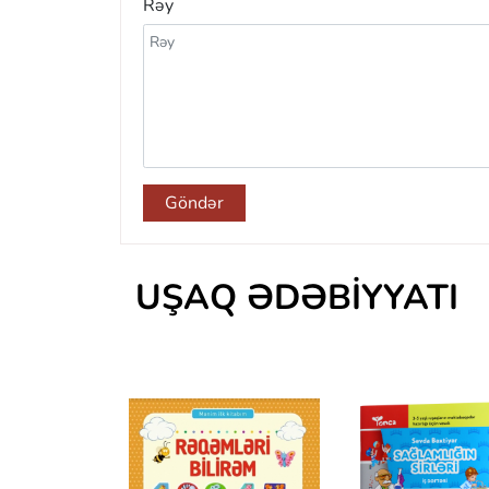
Rəy
Göndər
UŞAQ ƏDƏBIYYATI