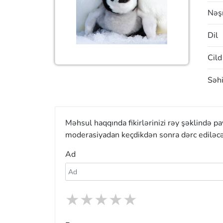
Nəşr
Dil
Cild
Səhi
Məhsul haqqında fikirlərinizi rəy şəklində p
moderasiyadan keçdikdən sonra dərc ediləcə
Ad
★
★
★
★
★