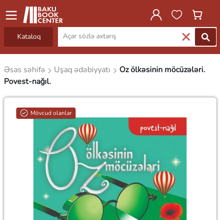
Kataloq
Əsas səhifə
Uşaq ədəbiyyatı
Oz ölkəsinin möcüzələri.
Povest-nağıl.
Mövcud olanlar