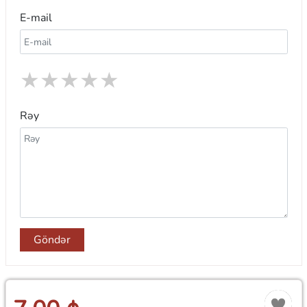
E-mail
★
★
★
★
★
Rəy
Göndər