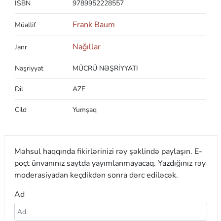
ISBN
9789952228557
Frank Baum
Müəllif
Nağıllar
Janr
Nəşriyyat
MÜCRÜ NƏŞRİYYATI
Dil
AZE
Cild
Yumşaq
Məhsul haqqında fikirlərinizi rəy şəklində paylaşın. E-
poçt ünvanınız saytda yayımlanmayacaq. Yazdığınız rəy
moderasiyadan keçdikdən sonra dərc ediləcək.
Ad