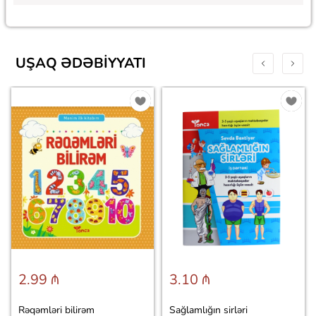
UŞAQ ƏDƏBIYYATI
2.99 ₼
3.10 ₼
Rəqəmləri bilirəm
Sağlamlığın sirləri