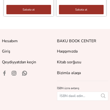
Səbətə at
Səbətə at
Hesabım
BAKU BOOK CENTER
Giriş
Haqqımızda
Qeydiyyatdan keçin
Kitab sorğusu
Bizimlə əlaqə
İSBN üzrə axtarış