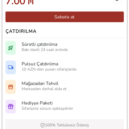
7.00 ₼
Səbətə at
ÇATDIRILMA
Sürətli çatdırılma
Bakı daxili 24 saat ərzində
Pulsuz Çatdırılma
10 AZN-dən yuxarı sifarişlərdə
Mağazadan Təhvil
Mərkəzdən dərhal əldə et
Hədiyyə Paketi
Sifarişiniz xüsusi qablaşdırılır
100% Təhlükəsiz Ödəniş