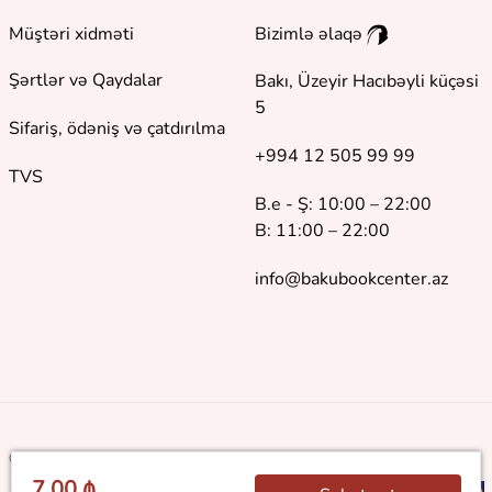
Müştəri xidməti
Bizimlə əlaqə
Şərtlər və Qaydalar
Bakı, Üzeyir Hacıbəyli küçəsi
5
Sifariş, ödəniş və çatdırılma
+994 12 505 99 99
TVS
B.e - Ş: 10:00 – 22:00
B: 11:00 – 22:00
info@bakubookcenter.az
©
2018 - 2026 Baku Book Center. Bütün hüquqlar qorunur
7.00 ₼