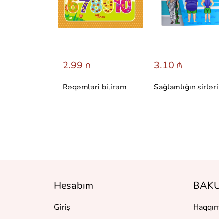
 ₼
2.99 ₼
3.10 ₼
 сказки со
Rəqəmləri bilirəm
Sağlamlığın sirləri
вета.
 Т. Вульфа
Hesabım
BAKU
Giriş
Haqqım