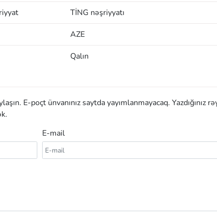
iyyat
TİNG nəşriyyatı
AZE
Qalın
aylaşın. E-poçt ünvanınız saytda yayımlanmayacaq. Yazdığınız rə
k.
E-mail