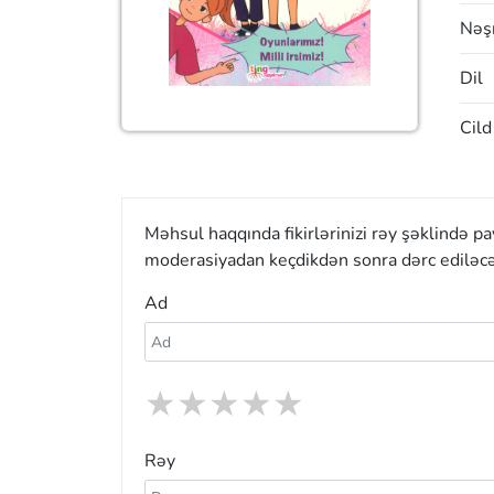
Nəşr
Dil
Cild
Məhsul haqqında fikirlərinizi rəy şəklində p
moderasiyadan keçdikdən sonra dərc ediləcə
Ad
★
★
★
★
★
Rəy