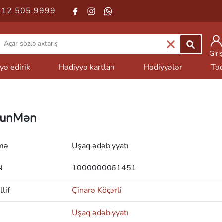
 12 505 9999
Giri
yə edirik
Hədiyyə kartları
Hədiyyələr
Təd
unMən
mə
Uşaq ədəbiyyatı
N
1000000061451
lif
Çinarə Köçərli
Uşaq ədəbiyyatı