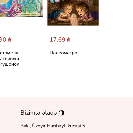
90 ₼
17.69 ₼
31.60 ₼
стомеля
Палеометро
Лучшие ска
лтливый
мира
гушонок
Bizimlə əlaqə
Bakı, Üzeyir Hacıbəyli küçəsi 5