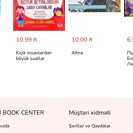
10.99 ₼
10.00 ₼
6.
Kiçik insanlardan
Afina
Пу
böyük suallar
Бо
Ля
 BOOK CENTER
Müştəri xidməti
ızda
Şərtlər və Qaydalar