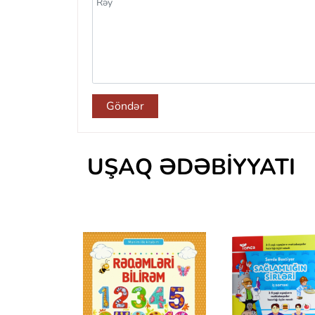
Göndər
UŞAQ ƏDƏBIYYATI