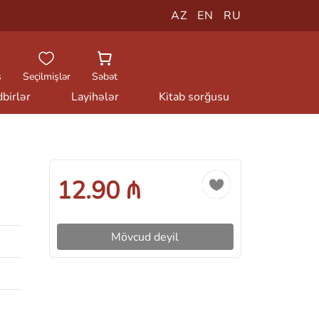
AZ
EN
RU
ş
Seçilmişlər
Səbət
birlər
Layihələr
Kitab sorğusu
12.90 ₼
Mövcud deyil