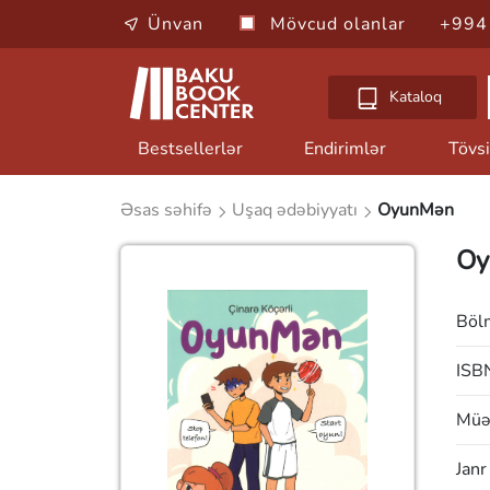
Ünvan
Mövcud olanlar
+994
Kataloq
Bestsellerlər
Endirimlər
Tövsi
Əsas səhifə
Uşaq ədəbiyyatı
OyunMən
Oy
Böl
ISB
Müəl
Janr