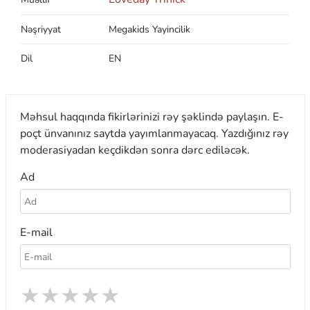
Nəşriyyat
Megakids Yayincilik
Dil
EN
Məhsul haqqında fikirlərinizi rəy şəklində paylaşın. E-
poçt ünvanınız saytda yayımlanmayacaq. Yazdığınız rəy
moderasiyadan keçdikdən sonra dərc ediləcək.
Ad
E-mail
★
★
★
★
★