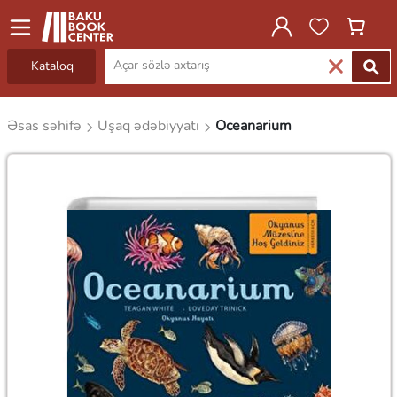
Kataloq
Əsas səhifə
Uşaq ədəbiyyatı
Oceanarium