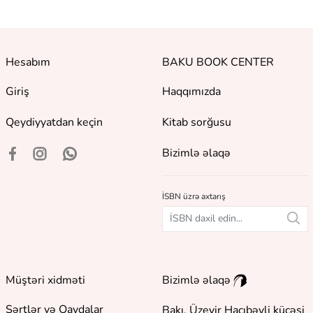
Hesabım
BAKU BOOK CENTER
Giriş
Haqqımızda
Qeydiyyatdan keçin
Kitab sorğusu
Bizimlə əlaqə
İSBN üzrə axtarış
Müştəri xidməti
Bizimlə əlaqə
Şərtlər və Qaydalar
Bakı, Üzeyir Hacıbəyli küçəsi