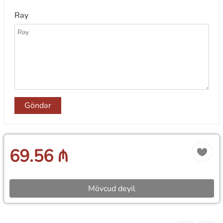
Rəy
Göndər
69.56 ₼
Mövcud deyil