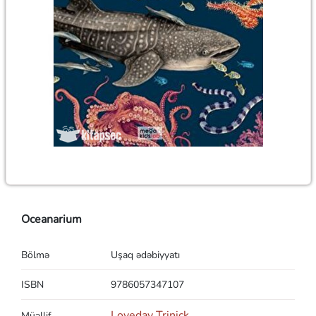
Oceanarium
Bölmə
Uşaq ədəbiyyatı
ISBN
9786057347107
Loveday Trinick
Müəllif