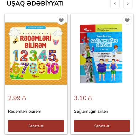
UŞAQ ƏDƏBIYYATI
2.99 ₼
3.10 ₼
Rəqəmləri bilirəm
Sağlamlığın sirləri
Səbətə at
Səbətə at