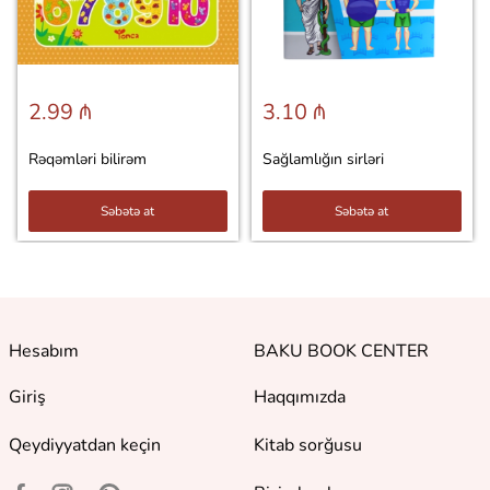
2.99 ₼
3.10 ₼
Rəqəmləri bilirəm
Sağlamlığın sirləri
Səbətə at
Səbətə at
Hesabım
BAKU BOOK CENTER
Giriş
Haqqımızda
Qeydiyyatdan keçin
Kitab sorğusu