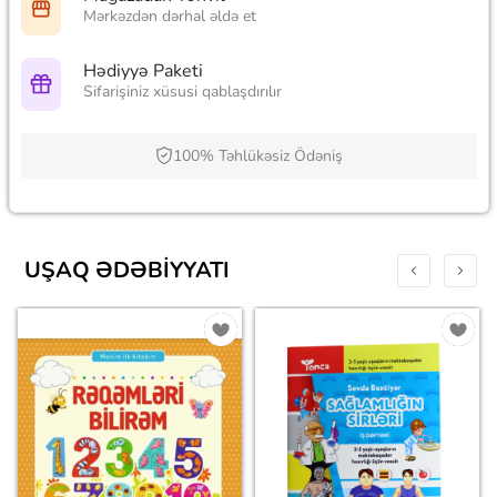
Mərkəzdən dərhal əldə et
Hədiyyə Paketi
Sifarişiniz xüsusi qablaşdırılır
100% Təhlükəsiz Ödəniş
UŞAQ ƏDƏBIYYATI