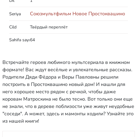
Dil
1
Союзмультфильм Новое Простоквашино
Seriya
Cild
Твёрдый переплёт
Səhifə sayı
64
Встречайте героев любимого мультсериала в книжном
формате! Вас ждут весёлые и увлекательные рассказы.
Родители Дяди Фёдора и Веры Павловны решили
построить в Простоквашино новый дом! И нашли для
него хорошее место рядом с речкой, чтобы даже
коровам Матроскина не было тесно. Вот только они еще
не знали, что в дереве поблизости уже живут неудобные
"соседи". А может, здесь и мамонты ходили? Узнайте это
из нашей книги!