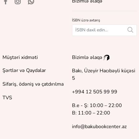
Bizimlə əlaqə
İSBN üzrə axtarış
Müştəri xidməti
Bizimlə əlaqə
Şərtlər və Qaydalar
Bakı, Üzeyir Hacıbəyli küçəsi
5
Sifariş, ödəniş və çatdırılma
+994 12 505 99 99
TVS
B.e - Ş: 10:00 – 22:00
B: 11:00 – 22:00
info@bakubookcenter.az