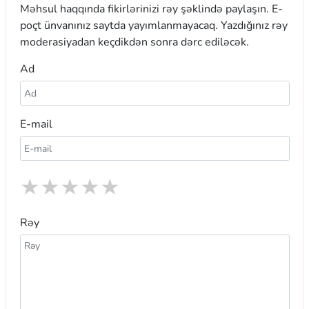
Məhsul haqqında fikirlərinizi rəy şəklində paylaşın. E-
poçt ünvanınız saytda yayımlanmayacaq. Yazdığınız rəy
moderasiyadan keçdikdən sonra dərc ediləcək.
Ad
E-mail
★
★
★
★
★
Rəy