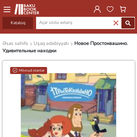
Kataloq
Əsas səhifə
Uşaq ədəbiyyatı
Новое Простоквашино.
Удивительные находки
Mövcud olanlar