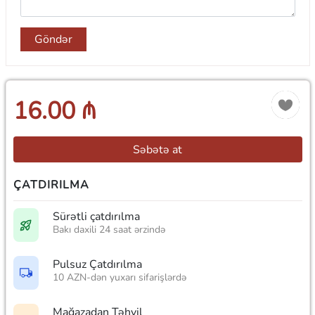
Göndər
16.00 ₼
Səbətə at
ÇATDIRILMA
Sürətli çatdırılma
Bakı daxili 24 saat ərzində
Pulsuz Çatdırılma
10 AZN-dən yuxarı sifarişlərdə
Mağazadan Təhvil