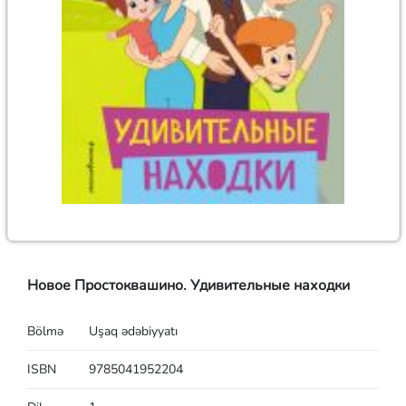
Новое Простоквашино. Удивительные находки
Bölmə
Uşaq ədəbiyyatı
ISBN
9785041952204