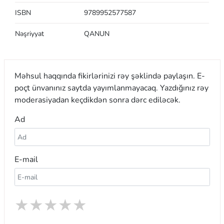
ISBN
9789952577587
Nəşriyyat
QANUN
Məhsul haqqında fikirlərinizi rəy şəklində paylaşın. E-
poçt ünvanınız saytda yayımlanmayacaq. Yazdığınız rəy
moderasiyadan keçdikdən sonra dərc ediləcək.
Ad
E-mail
★
★
★
★
★