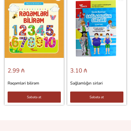
2.99 ₼
3.10 ₼
Rəqəmləri bilirəm
Sağlamlığın sirləri
Səbətə at
Səbətə at