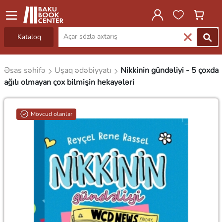
Kataloq
Əsas səhifə
Uşaq ədəbiyyatı
Nikkinin gündəliyi - 5 çoxda
ağılı olmayan çox bilmişin hekayələri
Mövcud olanlar