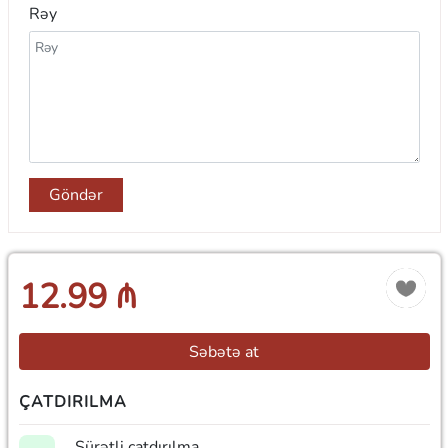
Rəy
Göndər
12.99 ₼
Səbətə at
ÇATDIRILMA
Sürətli çatdırılma