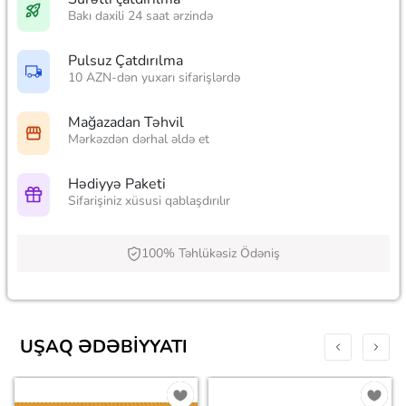
Bakı daxili 24 saat ərzində
Pulsuz Çatdırılma
10 AZN-dən yuxarı sifarişlərdə
Mağazadan Təhvil
Mərkəzdən dərhal əldə et
Hədiyyə Paketi
Sifarişiniz xüsusi qablaşdırılır
100% Təhlükəsiz Ödəniş
UŞAQ ƏDƏBIYYATI