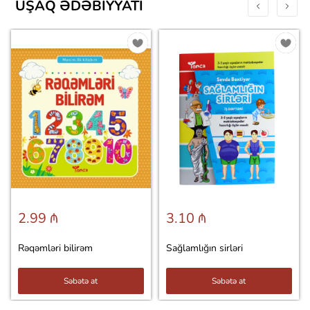
UŞAQ ƏDƏBIYYATI
2.99 ₼
3.10 ₼
Rəqəmləri bilirəm
Sağlamlığın sirləri
Səbətə at
Səbətə at