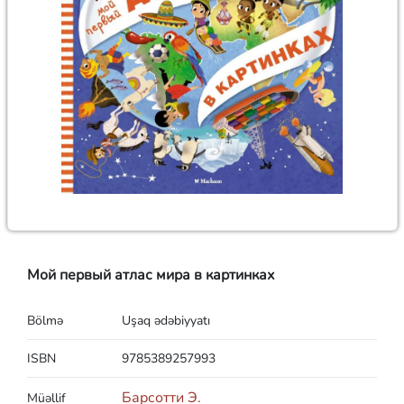
Мой первый атлас мира в картинках
Bölmə
Uşaq ədəbiyyatı
ISBN
9785389257993
Барсотти Э.
Müəllif