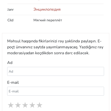
Энциклопедия
Janr
Cild
Мягкий переплёт
Məhsul haqqında fikirlərinizi rəy şəklində paylaşın. E-
poçt ünvanınız saytda yayımlanmayacaq. Yazdığınız rəy
moderasiyadan keçdikdən sonra dərc ediləcək.
Ad
E-mail
★
★
★
★
★