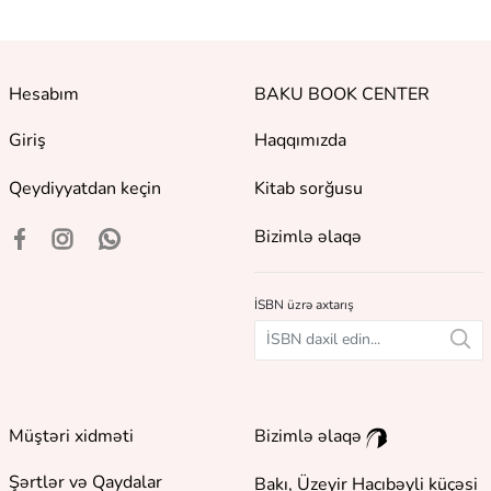
Hesabım
BAKU BOOK CENTER
Giriş
Haqqımızda
Qeydiyyatdan keçin
Kitab sorğusu
Bizimlə əlaqə
İSBN üzrə axtarış
Müştəri xidməti
Bizimlə əlaqə
Şərtlər və Qaydalar
Bakı, Üzeyir Hacıbəyli küçəsi