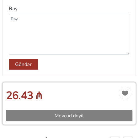
Rəy
Göndər
26.43 ₼
Mövcud deyil