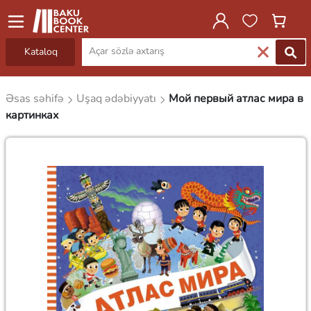
Kataloq
Əsas səhifə
Uşaq ədəbiyyatı
Мой первый атлас мира в
картинках