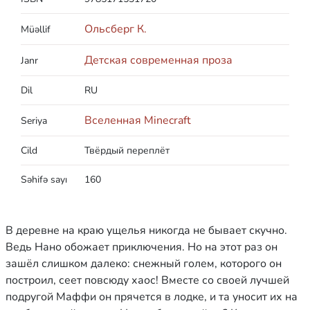
Ольсберг К.
Müəllif
Детская современная проза
Janr
Dil
RU
Вселенная Minecraft
Seriya
Cild
Твёрдый переплёт
Səhifə sayı
160
В деревне на краю ущелья никогда не бывает скучно.
Ведь Нано обожает приключения. Но на этот раз он
зашёл слишком далеко: снежный голем, которого он
построил, сеет повсюду хаос! Вместе со своей лучшей
подругой Маффи он прячется в лодке, и та уносит их на