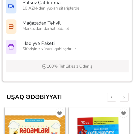
Pulsuz Çatdırılma
10 AZN-dən yuxarı sifarişlərdə
Mağazadan Təhvil
Mərkəzdən dərhal əldə et
Hədiyyə Paketi
Sifarişiniz xüsusi qablaşdırılır
100% Təhlükəsiz Ödəniş
UŞAQ ƏDƏBIYYATI