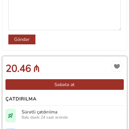
Göndər
20.46 ₼
Səbətə at
ÇATDIRILMA
Sürətli çatdırılma
Bakı daxili 24 saat ərzində