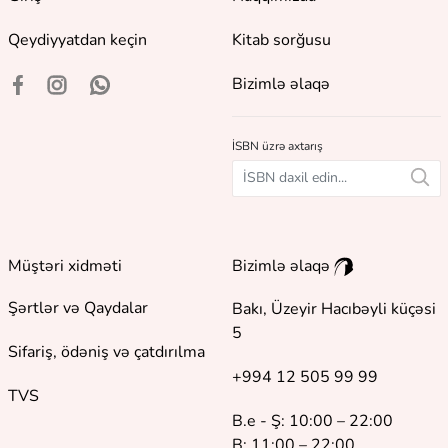
Qeydiyyatdan keçin
Kitab sorğusu
Bizimlə əlaqə
İSBN üzrə axtarış
Müştəri xidməti
Bizimlə əlaqə
Şərtlər və Qaydalar
Bakı, Üzeyir Hacıbəyli küçəsi
5
Sifariş, ödəniş və çatdırılma
+994 12 505 99 99
TVS
B.e - Ş: 10:00 – 22:00
B: 11:00 – 22:00