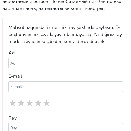
необитаемый остров. Но необитаемый ли? Как только
наступает ночь, из темноты выходят монстры…
Məhsul haqqında fikirlərinizi rəy şəklində paylaşın. E-
poçt ünvanınız saytda yayımlanmayacaq. Yazdığınız rəy
moderasiyadan keçdikdən sonra dərc ediləcək.
Ad
E-mail
★
★
★
★
★
Rəy