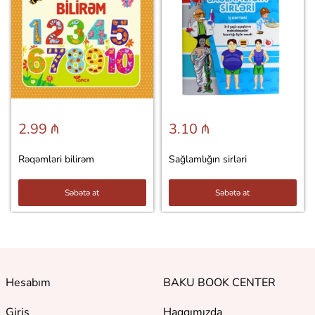
2.99 ₼
3.10 ₼
Rəqəmləri bilirəm
Sağlamlığın sirləri
Səbətə at
Səbətə at
Hesabım
BAKU BOOK CENTER
Giriş
Haqqımızda