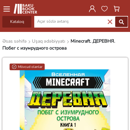
Kataloq
Əsas səhifə
Uşaq ədəbiyyatı
Minecraft. ДЕРЕВНЯ.
Побег с изумрудного острова
Mövcud olanlar