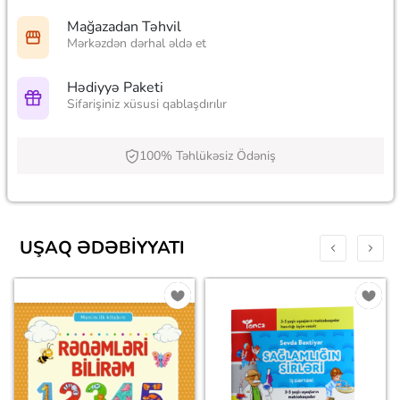
Mağazadan Təhvil
Mərkəzdən dərhal əldə et
Hədiyyə Paketi
Sifarişiniz xüsusi qablaşdırılır
100% Təhlükəsiz Ödəniş
UŞAQ ƏDƏBIYYATI