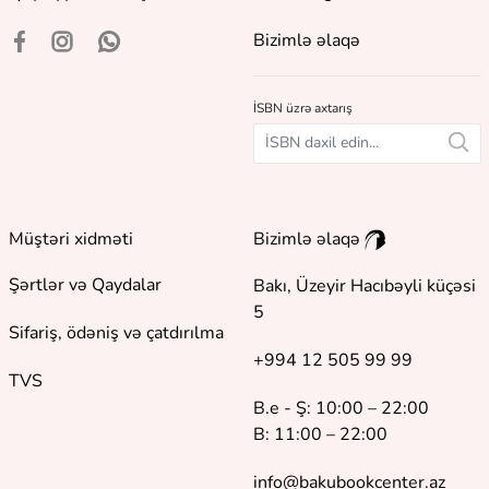
Bizimlə əlaqə
İSBN üzrə axtarış
Müştəri xidməti
Bizimlə əlaqə
Şərtlər və Qaydalar
Bakı, Üzeyir Hacıbəyli küçəsi
5
Sifariş, ödəniş və çatdırılma
+994 12 505 99 99
TVS
B.e - Ş: 10:00 – 22:00
B: 11:00 – 22:00
info@bakubookcenter.az