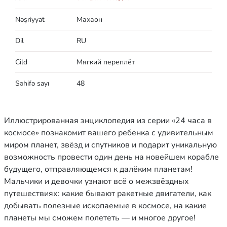
Nəşriyyat
Махаон
Dil
RU
Cild
Мягкий переплёт
Səhifə sayı
48
Иллюстрированная энциклопедия из серии «24 часа в
космосе» познакомит вашего ребенка с удивительным
миром планет, звёзд и спутников и подарит уникальную
возможность провести один день на новейшем корабле
будущего, отправляющемся к далёким планетам!
Мальчики и девочки узнают всё о межзвёздных
путешествиях: какие бывают ракетные двигатели, как
добывать полезные ископаемые в космосе, на какие
планеты мы сможем полететь — и многое другое!