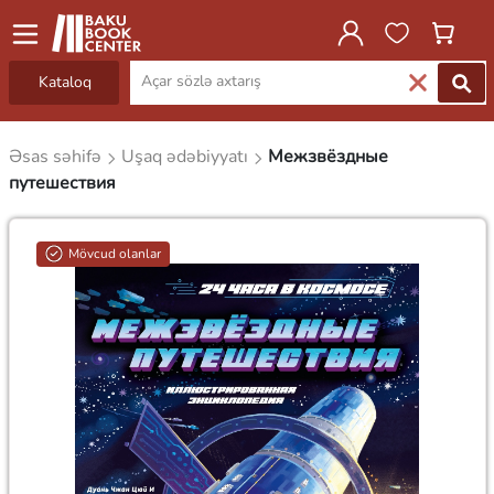
Kataloq
Əsas səhifə
Uşaq ədəbiyyatı
Межзвёздные
путешествия
Mövcud olanlar