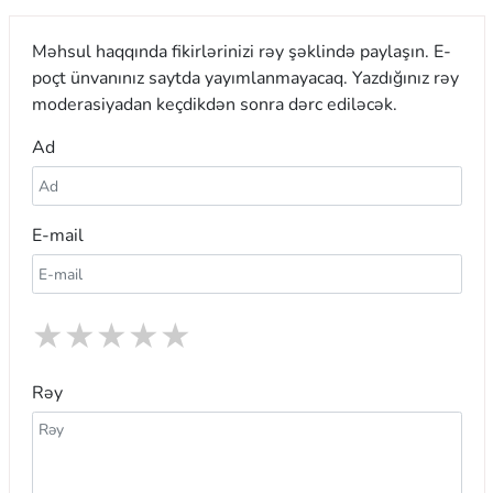
Məhsul haqqında fikirlərinizi rəy şəklində paylaşın. E-
poçt ünvanınız saytda yayımlanmayacaq. Yazdığınız rəy
moderasiyadan keçdikdən sonra dərc ediləcək.
Ad
E-mail
★
★
★
★
★
Rəy