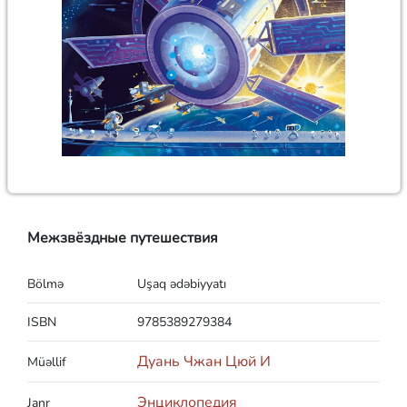
Межзвёздные путешествия
Bölmə
Uşaq ədəbiyyatı
ISBN
9785389279384
Дуань Чжан Цюй И
Müəllif
Энциклопедия
Janr