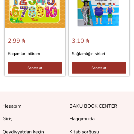
2.99 ₼
3.10 ₼
Rəqəmləri bilirəm
Sağlamlığın sirləri
Səbətə at
Səbətə at
Hesabım
BAKU BOOK CENTER
Giriş
Haqqımızda
Qeydiyyatdan keçin
Kitab sorğusu