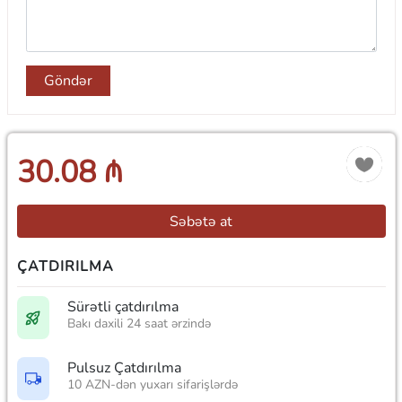
Göndər
30.08 ₼
Səbətə at
ÇATDIRILMA
Sürətli çatdırılma
Bakı daxili 24 saat ərzində
Pulsuz Çatdırılma
10 AZN-dən yuxarı sifarişlərdə