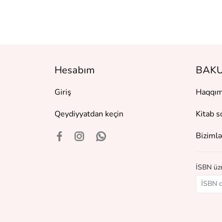
Hesabım
BAKU
Giriş
Haqqım
Qeydiyyatdan keçin
Kitab s
Bizimlə
İSBN üzr