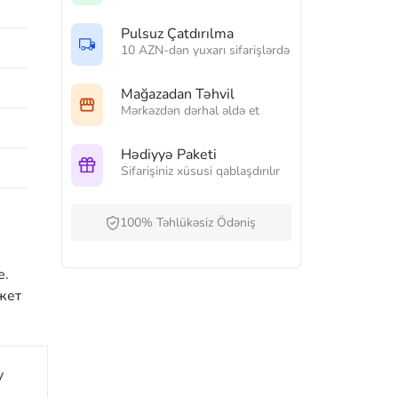
Pulsuz Çatdırılma
10 AZN-dən yuxarı sifarişlərdə
Mağazadan Təhvil
Mərkəzdən dərhal əldə et
Hədiyyə Paketi
Sifarişiniz xüsusi qablaşdırılır
100% Təhlükəsiz Ödəniş
е.
жет
y