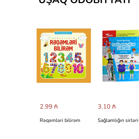
 ₼
2.99 ₼
3.10 ₼
 сказки со
Rəqəmləri bilirəm
Sağlamlığın sirləri
вета.
 Т. Вульфа