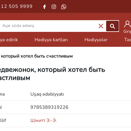
 12 505 9999
Giri
yə edirik
Hədiyyə kartları
Hədiyyələr
Təd
который хотел быть счастливым
двежонок, который хотел быть
астливым
mə
Uşaq ədəbiyyatı
N
9785389319226
lif
Шмитт Э.-Э.