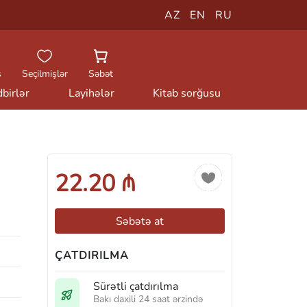
AZ
EN
RU
ş
Seçilmişlər
Səbət
birlər
Layihələr
Kitab sorğusu
22.20 ₼
Səbətə at
ÇATDIRILMA
Sürətli çatdırılma
Bakı daxili 24 saat ərzində