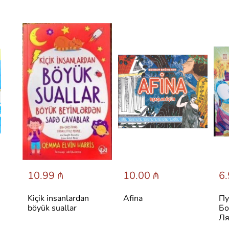
10.99 ₼
10.00 ₼
6.
Kiçik insanlardan
Afina
Пу
böyük suallar
Бо
Ля