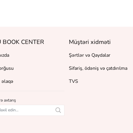
 BOOK CENTER
Müştəri xidməti
ızda
Şərtlər və Qaydalar
orğusu
Sifariş, ödəniş və çatdırılma
 əlaqə
TVS
ə axtarış