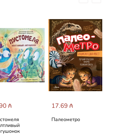
90 ₼
17.69 ₼
31.60 ₼
стомеля
Палеометро
Лучшие ска
лтливый
мира
гушонок