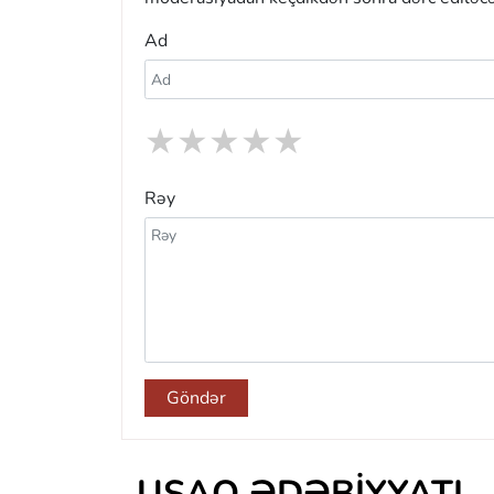
Ad
★
★
★
★
★
Rəy
Göndər
UŞAQ ƏDƏBIYYATI