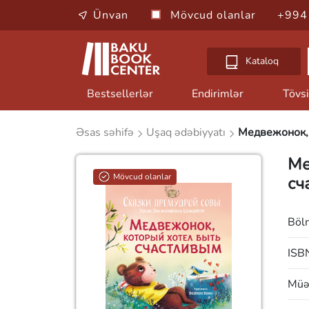
Ünvan
Mövcud olanlar
+994
Kataloq
Bestsellerlər
Endirimlər
Tövsi
Əsas səhifə
Uşaq ədəbiyyatı
Медвежонок, 
Ме
Mövcud olanlar
сч
Böl
ISB
Müəl