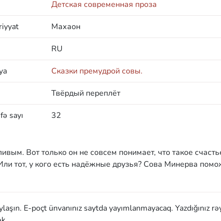
Детская современная проза
iyyat
Махаон
RU
ya
Сказки премудрой совы.
Твёрдый переплёт
fə sayı
32
вым. Вот только он не совсем понимает, что такое счасть
 Или тот, у кого есть надёжные друзья? Сова Минерва помо
aylaşın. E-poçt ünvanınız saytda yayımlanmayacaq. Yazdığınız rə
k.