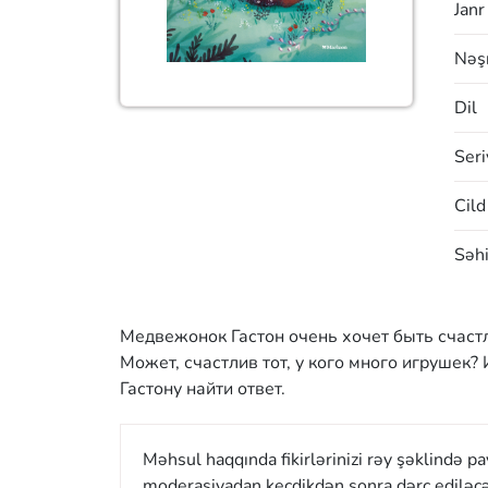
Janr
Nəşr
Dil
Seri
Cild
Səhi
Медвежонок Гастон очень хочет быть счастли
Может, счастлив тот, у кого много игрушек?
Гастону найти ответ.
Məhsul haqqında fikirlərinizi rəy şəklində p
moderasiyadan keçdikdən sonra dərc ediləcə