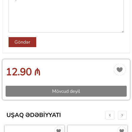
Göndər
12.90 ₼
Mövcud deyil
UŞAQ ƏDƏBIYYATI