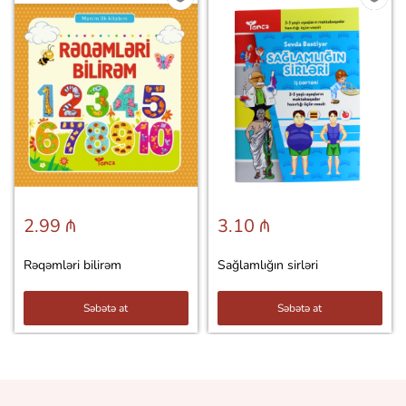
2.99 ₼
3.10 ₼
Rəqəmləri bilirəm
Sağlamlığın sirləri
Səbətə at
Səbətə at