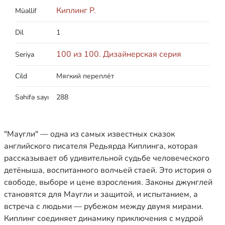
Киплинг Р.
Müəllif
Dil
1
100 из 100. Дизайнерская серия
Seriya
Cild
Мягкий переплёт
Səhifə sayı
288
"Маугли" — одна из самых известных сказок
английского писателя Редьярда Киплинга, которая
рассказывает об удивительной судьбе человеческого
детёныша, воспитанного волчьей стаей. Это история о
свободе, выборе и цене взросления. Законы джунглей
становятся для Маугли и защитой, и испытанием, а
встреча с людьми — рубежом между двумя мирами.
Киплинг соединяет динамику приключения с мудрой