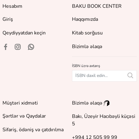
Hesabım
BAKU BOOK CENTER
Giriş
Haqqımızda
Qeydiyyatdan keçin
Kitab sorğusu
Bizimlə əlaqə
İSBN üzrə axtarış
Müştəri xidməti
Bizimlə əlaqə
Şərtlər və Qaydalar
Bakı, Üzeyir Hacıbəyli küçəsi
5
Sifariş, ödəniş və çatdırılma
+994 12 505 99 99