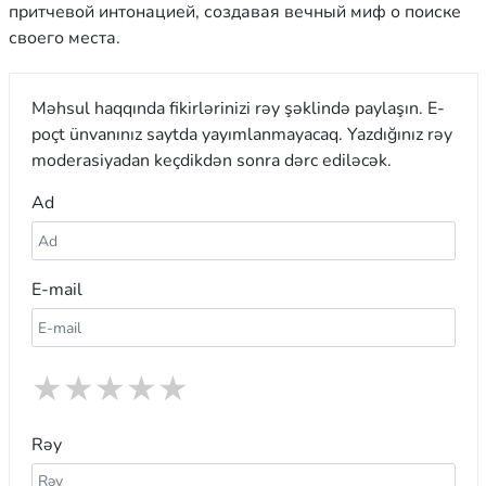
притчевой интонацией, создавая вечный миф о поиске
своего места.
Məhsul haqqında fikirlərinizi rəy şəklində paylaşın. E-
poçt ünvanınız saytda yayımlanmayacaq. Yazdığınız rəy
moderasiyadan keçdikdən sonra dərc ediləcək.
Ad
E-mail
★
★
★
★
★
Rəy