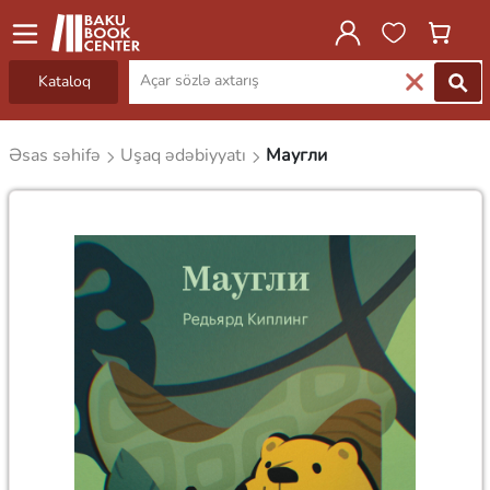
Kataloq
Əsas səhifə
Uşaq ədəbiyyatı
Маугли