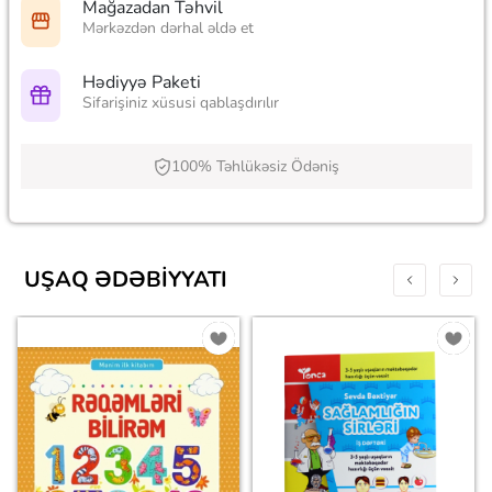
Mağazadan Təhvil
Mərkəzdən dərhal əldə et
Hədiyyə Paketi
Sifarişiniz xüsusi qablaşdırılır
100% Təhlükəsiz Ödəniş
UŞAQ ƏDƏBIYYATI