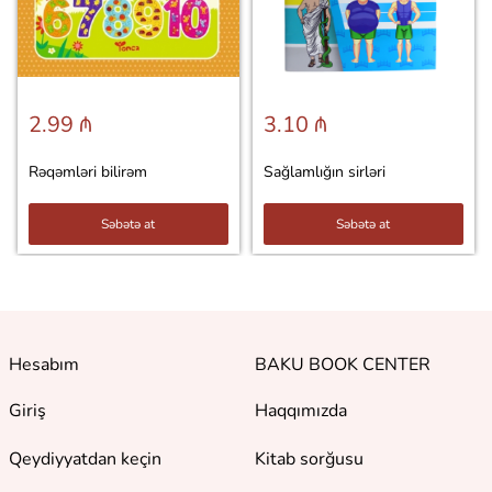
2.99 ₼
3.10 ₼
Rəqəmləri bilirəm
Sağlamlığın sirləri
Səbətə at
Səbətə at
Hesabım
BAKU BOOK CENTER
Giriş
Haqqımızda
Qeydiyyatdan keçin
Kitab sorğusu