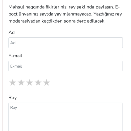
Məhsul haqqında fikirlərinizi rəy şəklində paylaşın. E-
poçt ünvanınız saytda yayımlanmayacaq. Yazdığınız rəy
moderasiyadan keçdikdən sonra dərc ediləcək.
Ad
E-mail
★
★
★
★
★
Rəy