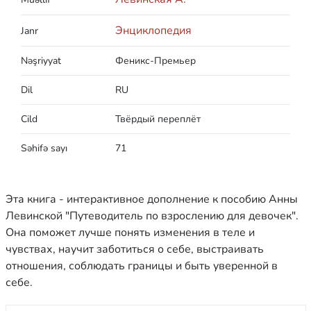
Энциклопедия
Janr
Nəşriyyat
Феникс-Премьер
Dil
RU
Cild
Твёрдый переплёт
Səhifə sayı
71
Эта книга - интерактивное дополнение к пособию Анны
Левинской "Путеводитель по взрослению для девочек".
Она поможет лучше понять изменения в теле и
чувствах, научит заботиться о себе, выстраивать
отношения, соблюдать границы и быть уверенной в
себе.