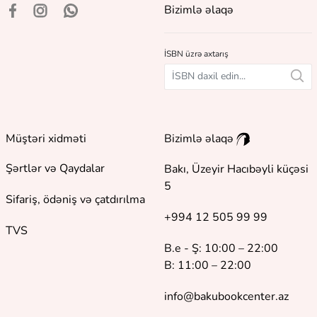
Bizimlə əlaqə
İSBN üzrə axtarış
Müştəri xidməti
Bizimlə əlaqə
Şərtlər və Qaydalar
Bakı, Üzeyir Hacıbəyli küçəsi
5
Sifariş, ödəniş və çatdırılma
+994 12 505 99 99
TVS
B.e - Ş: 10:00 – 22:00
B: 11:00 – 22:00
info@bakubookcenter.az