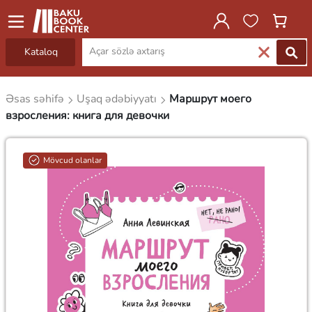
Kataloq
Əsas səhifə
Uşaq ədəbiyyatı
Маршрут моего
взросления: книга для девочки
Mövcud olanlar