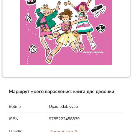
Маршрут моего взросления: книга для девочки
Bölmə
Uşaq ədəbiyyatı
ISBN
9785222458839
Левинская А.
Müəllif