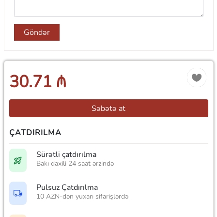
Göndər
30.71 ₼
Səbətə at
ÇATDIRILMA
Sürətli çatdırılma
Bakı daxili 24 saat ərzində
Pulsuz Çatdırılma
10 AZN-dən yuxarı sifarişlərdə