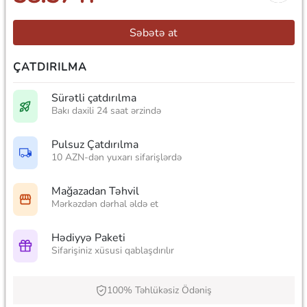
Səbətə at
ÇATDIRILMA
Sürətli çatdırılma
Bakı daxili 24 saat ərzində
Pulsuz Çatdırılma
10 AZN-dən yuxarı sifarişlərdə
Mağazadan Təhvil
Mərkəzdən dərhal əldə et
Hədiyyə Paketi
Sifarişiniz xüsusi qablaşdırılır
100% Təhlükəsiz Ödəniş