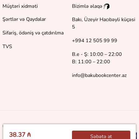
Müştəri xidməti
Bizimlə əlaqə
Şərtlər və Qaydalar
Bakı, Üzeyir Hacıbəyli küçəsi
5
Sifariş, ödəniş və çatdırılma
+994 12 505 99 99
TVS
B.e - Ş: 10:00 – 22:00
B: 11:00 – 22:00
info@bakubookcenter.az
©
2018 - 2026 Baku Book Center. Bütün hüquqlar qorunur
38.37 ₼
Səbətə at