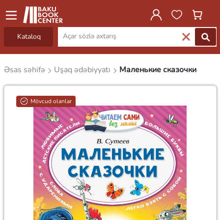
Kataloq
Əsas səhifə
Uşaq ədəbiyyatı
Маленькие сказочки
Mövcud olanlar