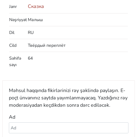
Сказка
Janr
Nəşriyyat
Малыш
Dil
RU
Cild
Твёрдый переплёт
Səhifə
64
sayı
Məhsul haqqında fikirlərinizi rəy şəklində paylaşın. E-
poçt ünvanınız saytda yayımlanmayacaq. Yazdığınız rəy
moderasiyadan keçdikdən sonra dərc ediləcək.
Ad