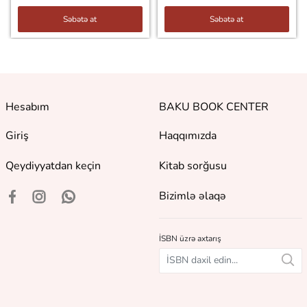
Səbətə at
Səbətə at
Hesabım
BAKU BOOK CENTER
Giriş
Haqqımızda
Qeydiyyatdan keçin
Kitab sorğusu
Bizimlə əlaqə
İSBN üzrə axtarış