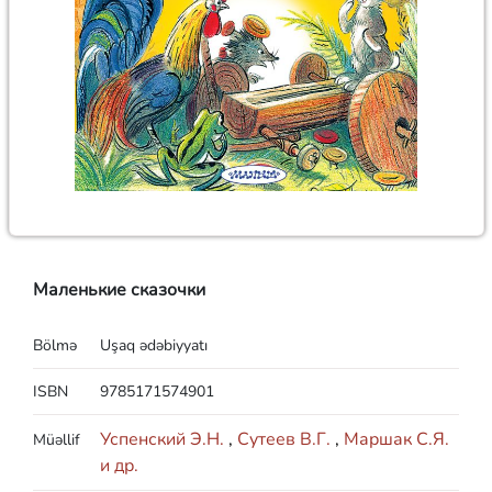
Маленькие сказочки
Bölmə
Uşaq ədəbiyyatı
ISBN
9785171574901
Успенский Э.Н.
,
Сутеев В.Г.
,
Маршак С.Я.
Müəllif
и др.