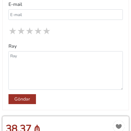
E-mail
★
★
★
★
★
Rəy
Göndər
38.37 ₼