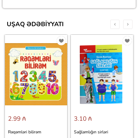
UŞAQ ƏDƏBIYYATI
2.99 ₼
3.10 ₼
Rəqəmləri bilirəm
Sağlamlığın sirləri