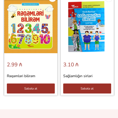
2.99 ₼
3.10 ₼
Rəqəmləri bilirəm
Sağlamlığın sirləri
Səbətə at
Səbətə at