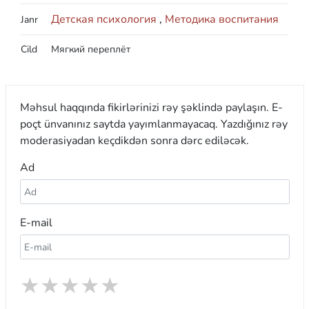
Детская психология
,
Методика воспитания
Janr
Cild
Мягкий переплёт
Məhsul haqqında fikirlərinizi rəy şəklində paylaşın. E-
poçt ünvanınız saytda yayımlanmayacaq. Yazdığınız rəy
moderasiyadan keçdikdən sonra dərc ediləcək.
Ad
E-mail
★
★
★
★
★