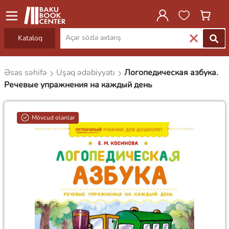
Kataloq
Əsas səhifə
Uşaq ədəbiyyatı
Логопедическая азбука.
Речевые упражнения на каждый день
Mövcud olanlar