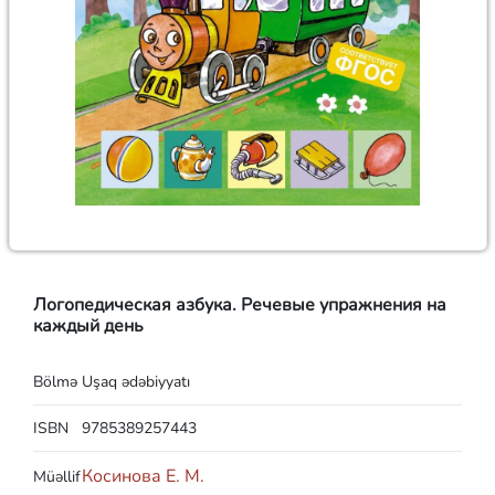
Логопедическая азбука. Речевые упражнения на
каждый день
Bölmə
Uşaq ədəbiyyatı
ISBN
9785389257443
Косинова Е. М.
Müəllif