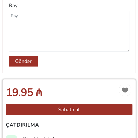
Rəy
Göndər
19.95 ₼
Səbətə at
ÇATDIRILMA