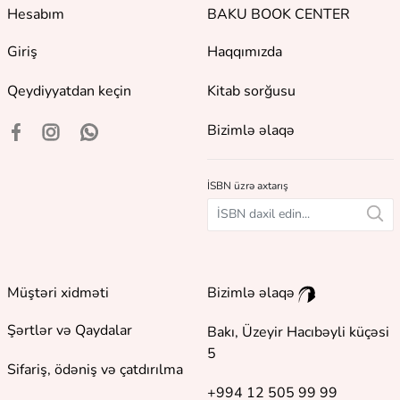
Hesabım
BAKU BOOK CENTER
Giriş
Haqqımızda
Qeydiyyatdan keçin
Kitab sorğusu
Bizimlə əlaqə
İSBN üzrə axtarış
Müştəri xidməti
Bizimlə əlaqə
Şərtlər və Qaydalar
Bakı, Üzeyir Hacıbəyli küçəsi
5
Sifariş, ödəniş və çatdırılma
+994 12 505 99 99