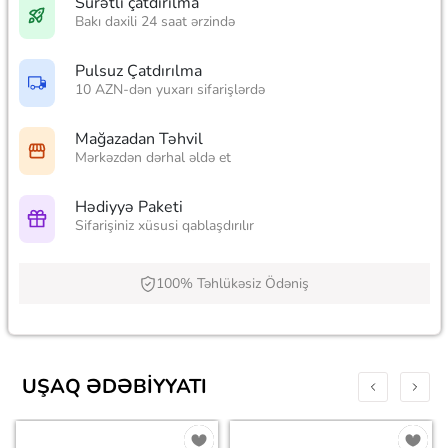
Sürətli çatdırılma
Bakı daxili 24 saat ərzində
Pulsuz Çatdırılma
10 AZN-dən yuxarı sifarişlərdə
Mağazadan Təhvil
Mərkəzdən dərhal əldə et
Hədiyyə Paketi
Sifarişiniz xüsusi qablaşdırılır
100% Təhlükəsiz Ödəniş
UŞAQ ƏDƏBIYYATI