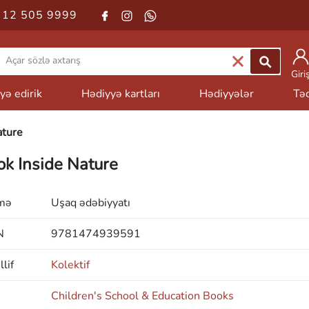
 12 505 9999
Giri
yə edirik
Hədiyyə kartları
Hədiyyələr
Təd
ature
ok Inside Nature
mə
Uşaq ədəbiyyatı
N
9781474939591
lif
Kolektif
Children's School & Education Books