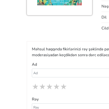
Nəşr
Dil
Cild
Məhsul haqqında fikirlərinizi rəy şəklində p
moderasiyadan keçdikdən sonra dərc ediləcə
Ad
★
★
★
★
★
Rəy