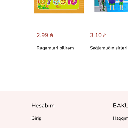
 ₼
2.99 ₼
3.10 ₼
 сказки со
Rəqəmləri bilirəm
Sağlamlığın sirləri
вета.
 Т. Вульфа
Hesabım
BAKU
Giriş
Haqqım