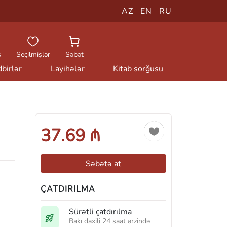
AZ
EN
RU
ş
Seçilmişlər
Səbət
birlər
Layihələr
Kitab sorğusu
37.69 ₼
Səbətə at
ÇATDIRILMA
Sürətli çatdırılma
Bakı daxili 24 saat ərzində