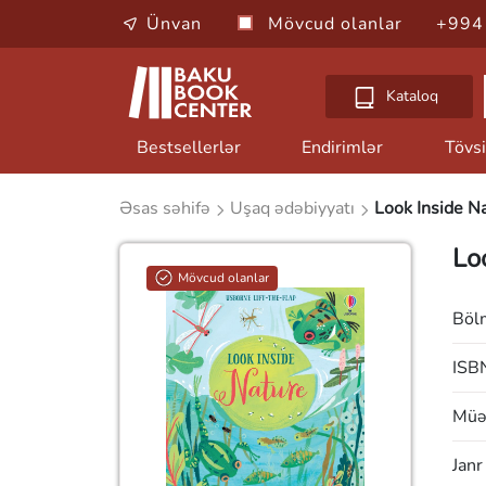
Ünvan
Mövcud olanlar
+994
Kataloq
Bestsellerlər
Endirimlər
Tövsi
Əsas səhifə
Uşaq ədəbiyyatı
Look Inside N
Lo
Mövcud olanlar
Böl
ISB
Müəl
Janr