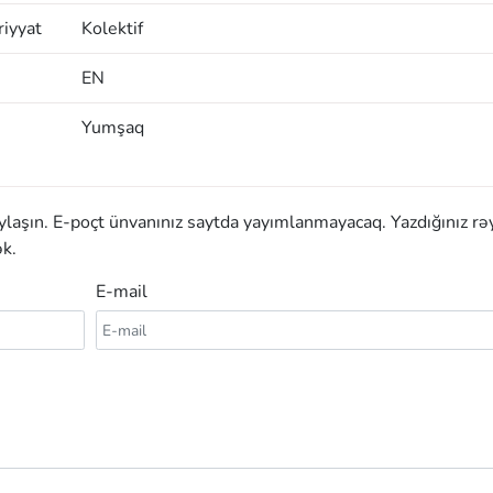
iyyat
Kolektif
EN
Yumşaq
aylaşın. E-poçt ünvanınız saytda yayımlanmayacaq. Yazdığınız rə
k.
E-mail