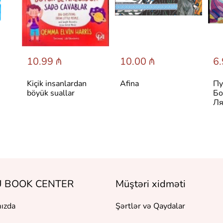
10.99 ₼
10.00 ₼
6.
Kiçik insanlardan
Afina
Пу
böyük suallar
Бо
Ля
 BOOK CENTER
Müştəri xidməti
ızda
Şərtlər və Qaydalar