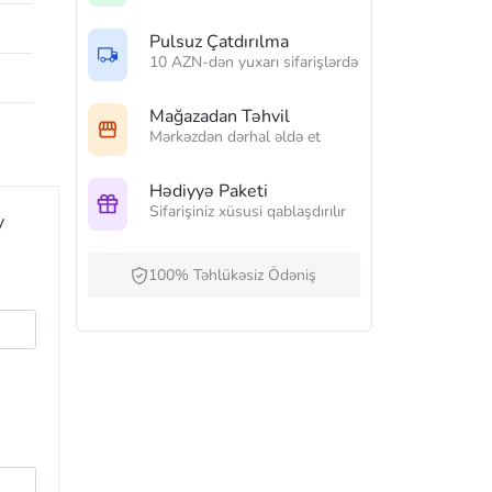
Pulsuz Çatdırılma
10 AZN-dən yuxarı sifarişlərdə
Mağazadan Təhvil
Mərkəzdən dərhal əldə et
Hədiyyə Paketi
Sifarişiniz xüsusi qablaşdırılır
y
100% Təhlükəsiz Ödəniş