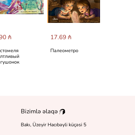
90 ₼
17.69 ₼
31.60 ₼
стомеля
Палеометро
Лучшие ска
лтливый
мира
гушонок
Bizimlə əlaqə
Bakı, Üzeyir Hacıbəyli küçəsi 5