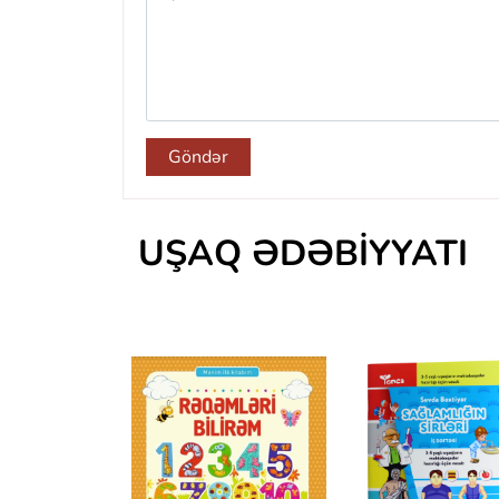
Göndər
UŞAQ ƏDƏBIYYATI