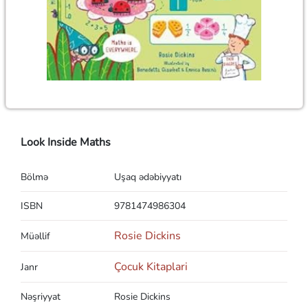
Look Inside Maths
Bölmə
Uşaq ədəbiyyatı
ISBN
9781474986304
Rosie Dickins
Müəllif
Çocuk Kitaplari
Janr
Nəşriyyat
Rosie Dickins