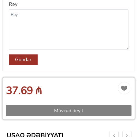
Rəy
Göndər
37.69 ₼
Mövcud deyil
UŞAQ ƏDƏBIYYATI