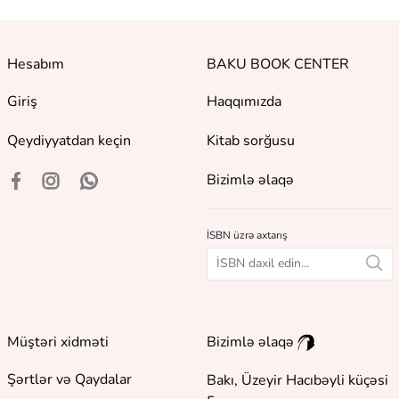
Hesabım
BAKU BOOK CENTER
Giriş
Haqqımızda
Qeydiyyatdan keçin
Kitab sorğusu
Bizimlə əlaqə
İSBN üzrə axtarış
Müştəri xidməti
Bizimlə əlaqə
Şərtlər və Qaydalar
Bakı, Üzeyir Hacıbəyli küçəsi