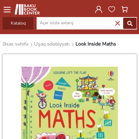
Kataloq
Əsas səhifə
Uşaq ədəbiyyatı
Look Inside Maths