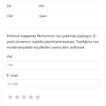
Dil
EN
Cild
Qalın
Məhsul haqqında fikirlərinizi rəy şəklində paylaşın. E-
poçt ünvanınız saytda yayımlanmayacaq. Yazdığınız rəy
moderasiyadan keçdikdən sonra dərc ediləcək.
Ad
E-mail
★
★
★
★
★