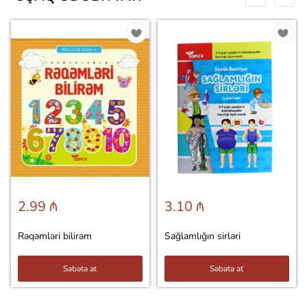
2.99 ₼
3.10 ₼
Rəqəmləri bilirəm
Sağlamlığın sirləri
Səbətə at
Səbətə at