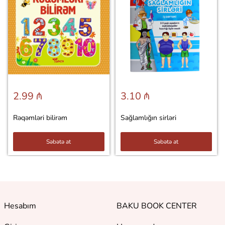
2.99 ₼
3.10 ₼
Rəqəmləri bilirəm
Sağlamlığın sirləri
Səbətə at
Səbətə at
Hesabım
BAKU BOOK CENTER