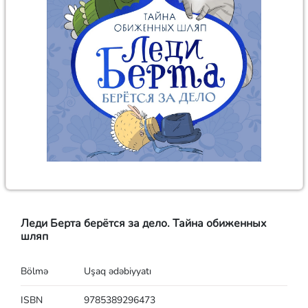
Леди Берта берётся за дело. Тайна обиженных
шляп
Bölmə
Uşaq ədəbiyyatı
ISBN
9785389296473