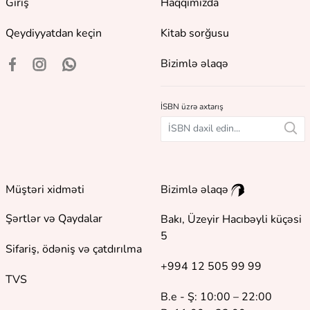
Giriş
Haqqımızda
Qeydiyyatdan keçin
Kitab sorğusu
Bizimlə əlaqə
İSBN üzrə axtarış
Müştəri xidməti
Bizimlə əlaqə
Şərtlər və Qaydalar
Bakı, Üzeyir Hacıbəyli küçəsi
5
Sifariş, ödəniş və çatdırılma
+994 12 505 99 99
TVS
B.e - Ş: 10:00 – 22:00