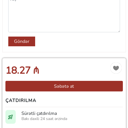
Göndər
18.27 ₼
Səbətə at
ÇATDIRILMA
Sürətli çatdırılma
Bakı daxili 24 saat ərzində