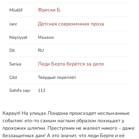
Фрески Б.
Müəllif
Детская современная проза
Janr
Nəşriyyat
Махаон
Dil
RU
Леди Берта берётся за дело
Seriya
Cild
Твёрдый переплёт
Səhifə sayı
112
Караул! На улицах Лондона происходят неслыханные
события: кто-то самым наглым образом похищает у
прохожих шляпки. Преступник не жалеет никого – даже
беззащитных дам! А это значит, что леди Берте и её