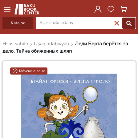
Kataloq
Əsas səhifə
Uşaq ədəbiyyatı
Леди Берта берётся за
дело. Тайна обиженных шляп
Mövcud olanlar