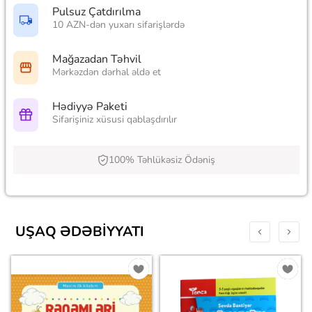
Pulsuz Çatdırılma
10 AZN-dən yuxarı sifarişlərdə
Mağazadan Təhvil
Mərkəzdən dərhal əldə et
Hədiyyə Paketi
Sifarişiniz xüsusi qablaşdırılır
100% Təhlükəsiz Ödəniş
UŞAQ ƏDƏBIYYATI