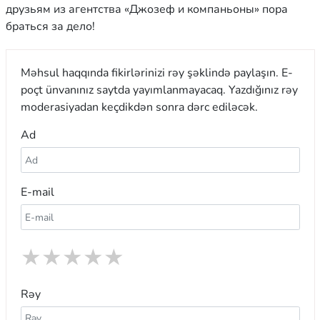
друзьям из агентства «Джозеф и компаньоны» пора
браться за дело!
Məhsul haqqında fikirlərinizi rəy şəklində paylaşın. E-
poçt ünvanınız saytda yayımlanmayacaq. Yazdığınız rəy
moderasiyadan keçdikdən sonra dərc ediləcək.
Ad
E-mail
★
★
★
★
★
Rəy