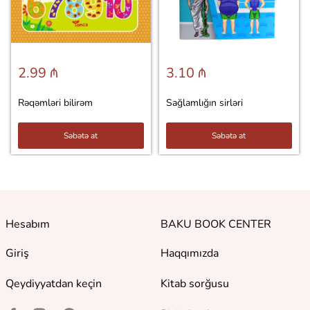
2.99 ₼
3.10 ₼
Rəqəmləri bilirəm
Sağlamlığın sirləri
Səbətə at
Səbətə at
Hesabım
BAKU BOOK CENTER
Giriş
Haqqımızda
Qeydiyyatdan keçin
Kitab sorğusu