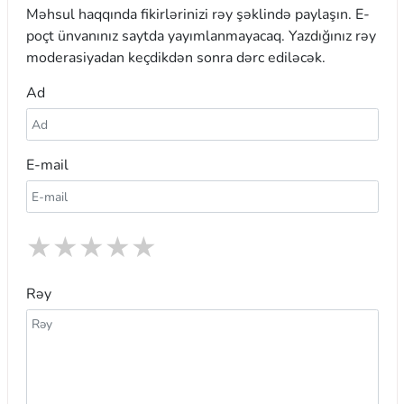
Məhsul haqqında fikirlərinizi rəy şəklində paylaşın. E-
poçt ünvanınız saytda yayımlanmayacaq. Yazdığınız rəy
moderasiyadan keçdikdən sonra dərc ediləcək.
Ad
E-mail
★
★
★
★
★
Rəy