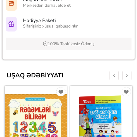
Mərkəzdən dərhal əldə et
Hədiyyə Paketi
Sifarişiniz xüsusi qablaşdırılır
100% Təhlükəsiz Ödəniş
UŞAQ ƏDƏBIYYATI