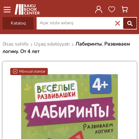
Kataloq
Əsas səhifə
Uşaq ədəbiyyatı
Лабиринты. Развиваем
логику. От 4 лет
Mövcud olanlar