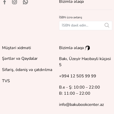
Bizimlə əlaqə
İSBN üzrə axtarış
Müştəri xidməti
Bizimlə əlaqə
Şərtlər və Qaydalar
Bakı, Üzeyir Hacıbəyli küçəsi
5
Sifariş, ödəniş və çatdırılma
+994 12 505 99 99
TVS
B.e - Ş: 10:00 – 22:00
B: 11:00 – 22:00
info@bakubookcenter.az