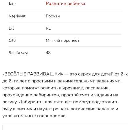
Развитие ребёнка
Janr
Nəşriyyat
Росмэн
Dil
RU
Cild
Мягкий переплёт
Səhifə sayı
48
«ВЕСЁЛЫЕ РАЗВИВАШКИ» — это серия для детей от 2-х
до 6-ти лет с простыми и занимательными заданиями,
которые помогут освоить вырезание, рисование,
прохождение лабиринтов, простой счет и задачки на
логику. Лабиринты для пяти лет помогут подготовить
руку к письму и научат решать логические задачки и
увлекательные головоломки.