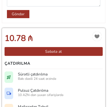
Göndər
10.78 ₼
Səbətə at
ÇATDIRILMA
Sürətli çatdırılma
Bakı daxili 24 saat ərzində
Pulsuz Çatdırılma
10 AZN-dən yuxarı sifarişlərdə
Mağazadan Təhvil