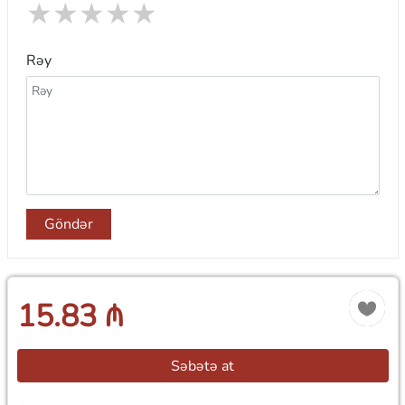
★
★
★
★
★
Rəy
Göndər
15.83 ₼
Səbətə at