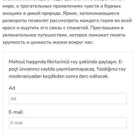
мире, о трогательных проявлениях чувств и бурных
эмоциях в дикой природе. Яркие, запоминающиеся
развороты позволят рассмотреть каждого героя во всей
красе и ощутить его связь с планетой. Приглашаем в
увлекательное путешествие, которое поможет понять
хрупкость и ценность жизни вокруг нас.
Məhsul haqqında fikirlərinizi rəy şəklində paylaşın. E-
poçt ünvanınız saytda yayımlanmayacaq. Yazdığınız rəy
moderasiyadan keçdikdən sonra dərc ediləcək.
Ad
E-mail