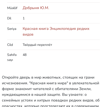
Добрыня Ю.М.
Müəllif
Dil
1
Красная книга Энциклопедия редких
Seriya
видов
Cild
Твёрдый переплёт
Səhifə
48
sayı
Откройте дверь в мир животных, стоящих на грани
исчезновения. "Красная книга мира" в увлекательной
форме знакомит читателей с обитателями Земли,
нуждающимися в нашей защите. Вы узнаете: о
семейных устоях и хитрых повадках редких видов, об
опасностях, которые подстерегают их в современном