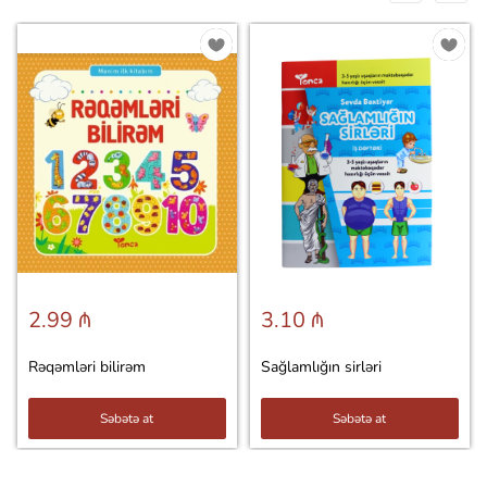
2.99 ₼
3.10 ₼
Rəqəmləri bilirəm
Sağlamlığın sirləri
Səbətə at
Səbətə at