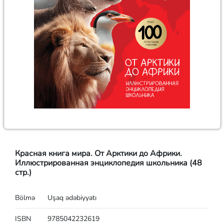
Красная книга мира. От Арктики до Африки.
Иллюстрированная энциклопедия школьника (48
стр.)
Bölmə
Uşaq ədəbiyyatı
ISBN
9785042232619