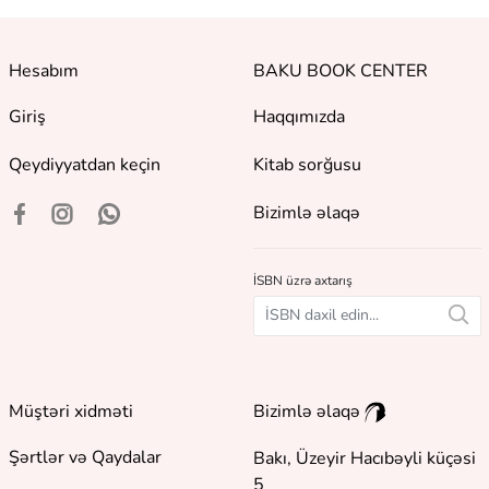
Hesabım
BAKU BOOK CENTER
Giriş
Haqqımızda
Qeydiyyatdan keçin
Kitab sorğusu
Bizimlə əlaqə
İSBN üzrə axtarış
Müştəri xidməti
Bizimlə əlaqə
Şərtlər və Qaydalar
Bakı, Üzeyir Hacıbəyli küçəsi
5