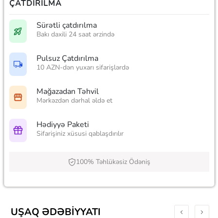
ÇATDIRILMA
Sürətli çatdırılma
Bakı daxili 24 saat ərzində
Pulsuz Çatdırılma
10 AZN-dən yuxarı sifarişlərdə
Mağazadan Təhvil
Mərkəzdən dərhal əldə et
Hədiyyə Paketi
Sifarişiniz xüsusi qablaşdırılır
100% Təhlükəsiz Ödəniş
UŞAQ ƏDƏBIYYATI