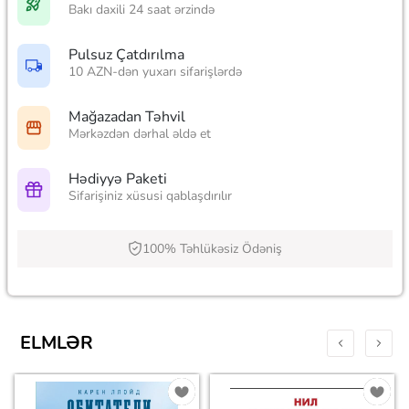
Bakı daxili 24 saat ərzində
Pulsuz Çatdırılma
10 AZN-dən yuxarı sifarişlərdə
Mağazadan Təhvil
Mərkəzdən dərhal əldə et
Hədiyyə Paketi
Sifarişiniz xüsusi qablaşdırılır
100% Təhlükəsiz Ödəniş
ELMLƏR