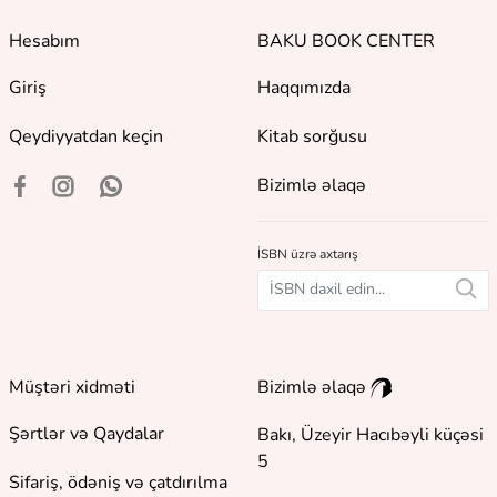
Hesabım
BAKU BOOK CENTER
Giriş
Haqqımızda
Qeydiyyatdan keçin
Kitab sorğusu
Bizimlə əlaqə
İSBN üzrə axtarış
Müştəri xidməti
Bizimlə əlaqə
Şərtlər və Qaydalar
Bakı, Üzeyir Hacıbəyli küçəsi
5
Sifariş, ödəniş və çatdırılma