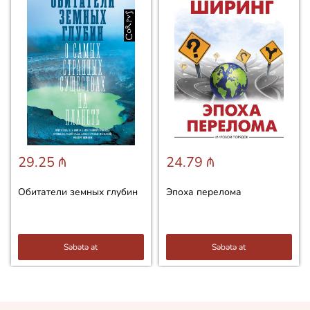
29.25 ₼
24.79 ₼
Обитатели земных глубин
Эпоха перелома
Səbətə at
Səbətə at