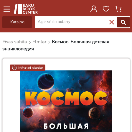
Kataloq
Əsas səhifə
Elmlər
Космос. Большая детская
энциклопедия
Mövcud olanlar