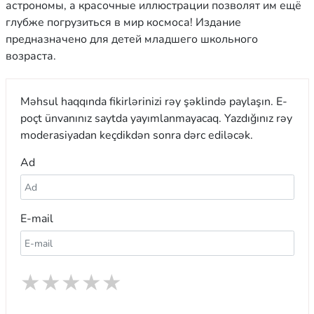
астрономы, а красочные иллюстрации позволят им ещё
глубже погрузиться в мир космоса! Издание
предназначено для детей младшего школьного
возраста.
Məhsul haqqında fikirlərinizi rəy şəklində paylaşın. E-
poçt ünvanınız saytda yayımlanmayacaq. Yazdığınız rəy
moderasiyadan keçdikdən sonra dərc ediləcək.
Ad
E-mail
★
★
★
★
★