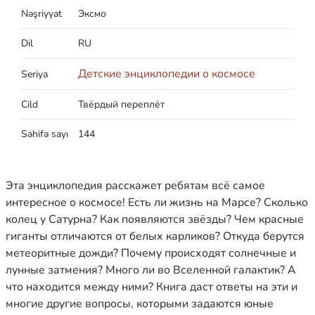
Nəşriyyat
Эксмо
Dil
RU
Детские энциклопедии о космосе
Seriya
Cild
Твёрдый переплёт
Səhifə sayı
144
Эта энциклопедия расскажет ребятам всё самое
интересное о космосе! Есть ли жизнь на Марсе? Сколько
колец у Сатурна? Как появляются звёзды? Чем красные
гиганты отличаются от белых карликов? Откуда берутся
метеоритные дожди? Почему происходят солнечные и
лунные затмения? Много ли во Вселенной галактик? А
что находится между ними? Книга даст ответы на эти и
многие другие вопросы, которыми задаются юные