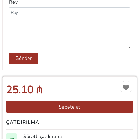
Rəy
Göndər
25.10 ₼
Səbətə at
ÇATDIRILMA
Sürətli çatdırılma