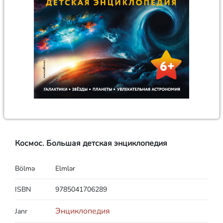
Космос. Большая детская энциклопедия
Bölmə
Elmlər
ISBN
9785041706289
Энциклопедия
Janr